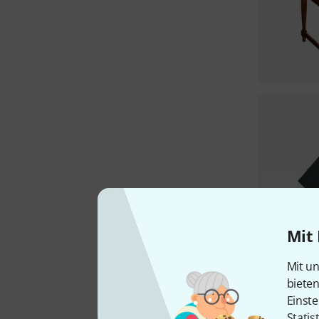
Mit 
Mit un
biete
Einste
Statis