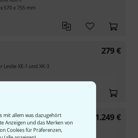
 x 570 x 755 mm
279
€
r Leslie XE-1 und XK-3
1.249
€
is mit allem was dazugehört
rte Anzeigen und das Merken von
von Cookies für Präferenzen,
 und eigenen Bass-
u (
alle anzeigen
).