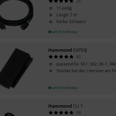
25
11-polig
Länge: 7 m
Farbe: Schwarz
Sofort lieferbar
Hammond
EXP50J
83
passend für SK1, SK2, XK-1, XM
Stecker bei der J-Version am P
Sofort lieferbar
Hammond
CU 1
59