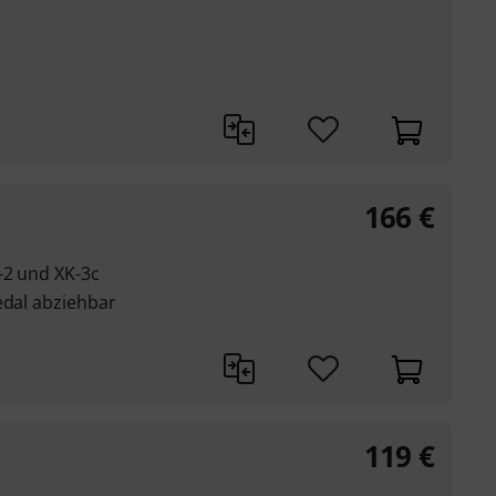
166
€
-2 und XK-3c
edal abziehbar
119
€