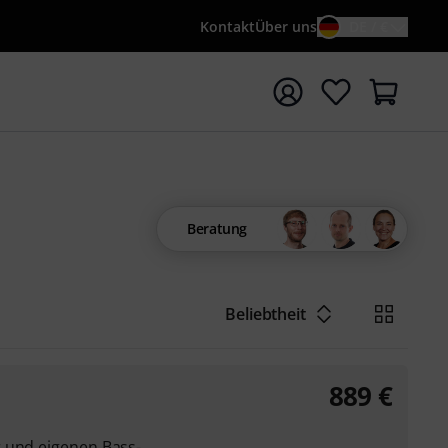
Kontakt
Über uns
DE / €
e mit Suchwort {searchTerm} starten
Beratung
Beliebtheit
889
€
 und eigenen Bass-