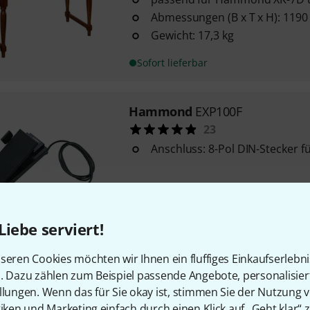
Abmessungen (B x T x H): 1190
Gewicht: 17,3 kg
Sofort lieferbar
Hammond
EXP100F
23
Anschluss: 8-Pol DIN-Stecker fü
Sofort lieferbar
Liebe serviert!
seren Cookies möchten wir Ihnen ein fluffiges Einkaufserlebn
Hammond
XPK-200G
n. Dazu zählen zum Beispiel passende Angebote, personalisie
3
llungen. Wenn das für Sie okay ist, stimmen Sie der Nutzung 
mit integriertem Tongenerator
tiken und Marketing einfach durch einen Klick auf „Geht klar“ z