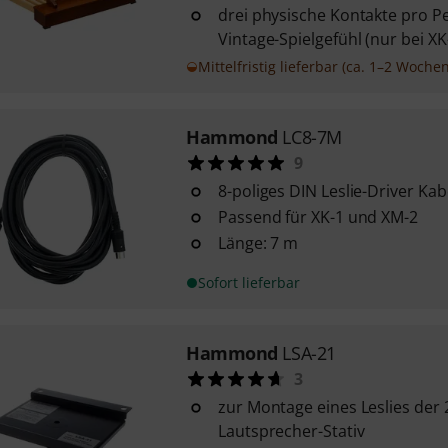
drei physische Kontakte pro Pe
Vintage-Spielgefühl (nur bei X
Mittelfristig lieferbar (ca. 1–2 Wochen
Hammond
LC8-7M
9
8-poliges DIN Leslie-Driver Kab
Passend für XK-1 und XM-2
Länge: 7 m
Sofort lieferbar
Hammond
LSA-21
3
zur Montage eines Leslies der 
Lautsprecher-Stativ