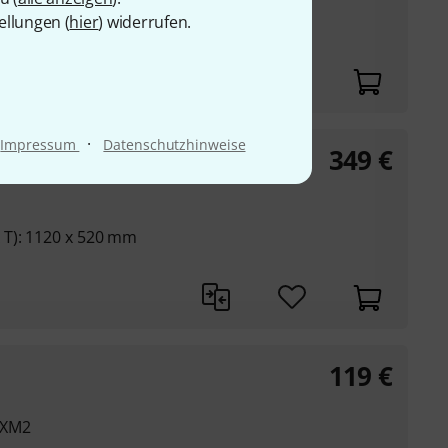
ellungen (
hier
) widerrufen.
chlagdynamik
olume, Cuttoff
·
Impressum
Datenschutzhinweise
349
€
 T): 1120 x 520 mm
119
€
 XM2