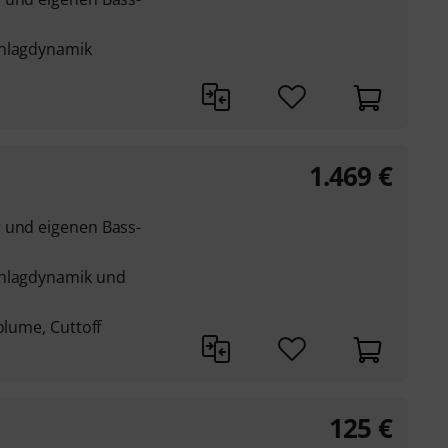
chlagdynamik
1.469
€
 und eigenen Bass-
chlagdynamik und
olume, Cuttoff
125
€