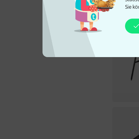
Sie kö