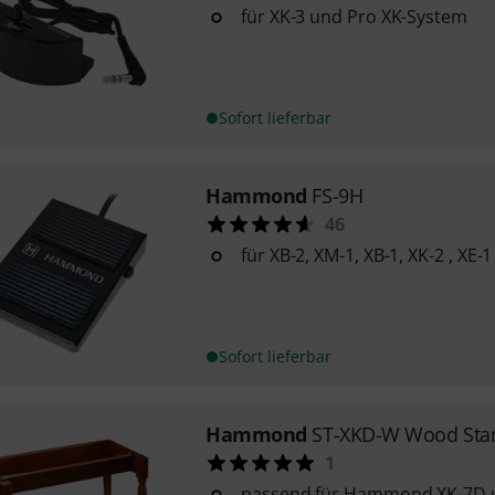
für XK-3 und Pro XK-System
Sofort lieferbar
Hammond
FS-9H
46
für XB-2, XM-1, XB-1, XK-2 , XE-
Sofort lieferbar
Hammond
ST-XKD-W Wood Sta
1
passend für Hammond XK-7D 