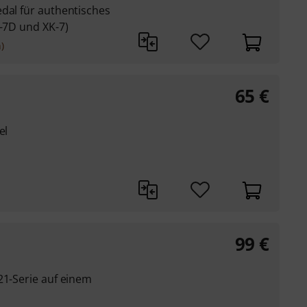
dal für authentisches
K-7D und XK-7)
)
65
€
el
99
€
21-Serie auf einem