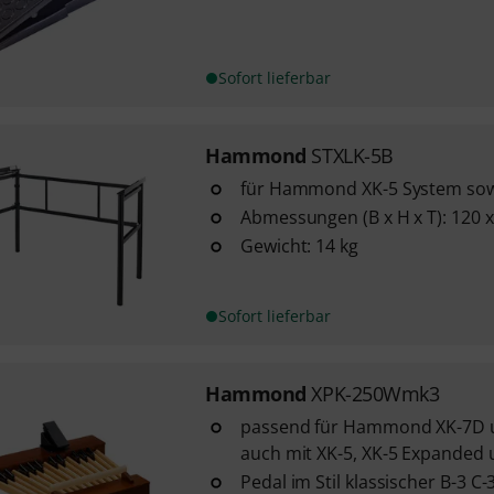
Sofort lieferbar
Hammond
STXLK-5B
für Hammond XK-5 System sow
Abmessungen (B x H x T): 120 x
Gewicht: 14 kg
Sofort lieferbar
Hammond
XPK-250Wmk3
passend für Hammond XK-7D u
auch mit XK-5, XK-5 Expanded 
Pedal im Stil klassischer B-3 C