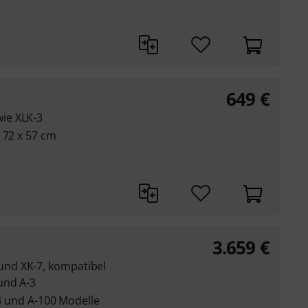
649
€
ie XLK-3
 72 x 57 cm
3.659
€
nd XK-7, kompatibel
und A-3
-3 und A-100 Modelle