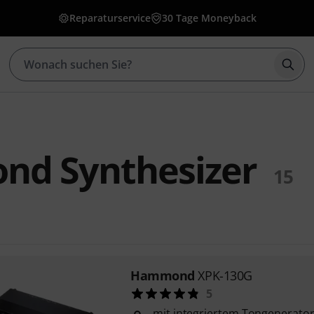
Reparaturservice
30 Tage Moneyback
Such
d Synthesizer
15
Hammond
XPK-130G
5
mit integriertem Tongenerator