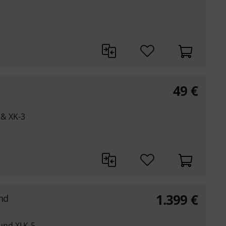
49
€
1 & XK-3
1.399
€
nd
und XLK-5