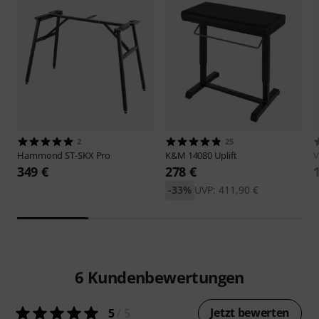
2
25
Hammond
ST-SKX Pro
K&M
14080 Uplift
V
349 €
278 €
-33%
UVP: 411,90 €
6
Kundenbewertungen
Jetzt bewerten
5
/ 5