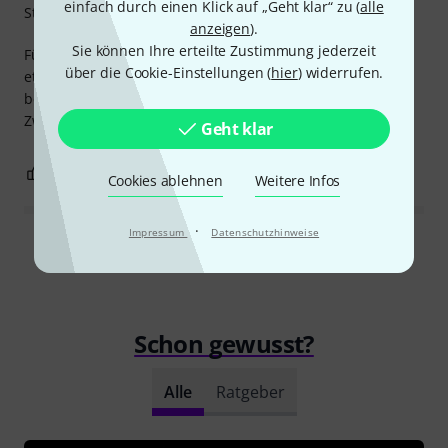
einfach durch einen Klick auf „Geht klar“ zu (
alle
Stabilität
anzeigen
).
Sie können Ihre erteilte Zustimmung jederzeit
Für mein SK2 mit Pedalsystem ist es perfekt, auch wenn es
über die Cookie-Einstellungen (
hier
) widerrufen.
etwas teuer ist. Die Qualität ist aber definitiv top; es ist
bequem und robust. Die Höhe ist für den vorgesehenen
Zweck genau richtig.
Geht klar
0
0
BEWERTUNG MELDEN
Cookies ablehnen
Weitere Infos
·
Impressum
Datenschutzhinweise
Alle Bewertungen lesen
Schon gewusst?
Alle
Ratgeber