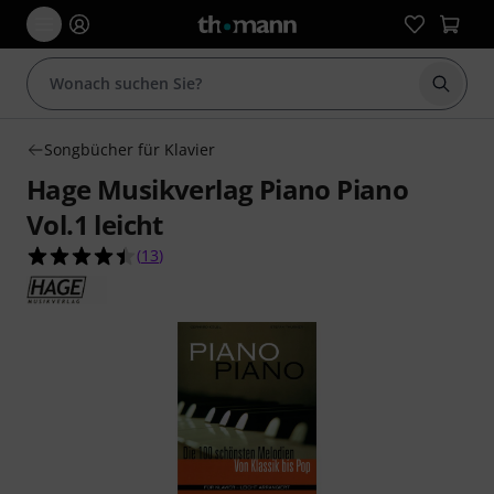
Suche 
Songbücher für Klavier
Hage Musikverlag Piano Piano
Vol.1 leicht
4.5 von 5 Sternen aus 13 Kundenbewertungen
(
13
)