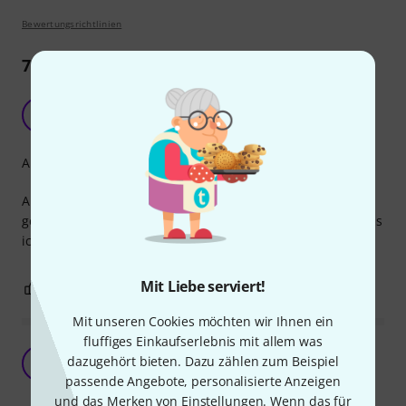
Bewertungsrichtlinien
7
Rezensionen
Entspricht der Beschreibung
SK
Sören Kl. 18.08.2021
Arrangement
Aus Zeitgründen habe ich noch nicht viel mit dem Heft
gearbeitet, entspricht aber der Beschreibung und dem, was
ich gesucht habe. Zufrieden!
Mit Liebe serviert!
0
0
BEWERTUNG MELDEN
Mit unseren Cookies möchten wir Ihnen ein
fluffiges Einkaufserlebnis mit allem was
Abwechslungsreiches Songbuch
dazugehört bieten. Dazu zählen zum Beispiel
D
Dedala 18.04.2021
passende Angebote, personalisierte Anzeigen
und das Merken von Einstellungen. Wenn das für