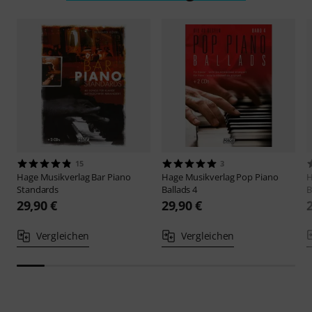
15
3
Hage Musikverlag
Bar Piano
Hage Musikverlag
Pop Piano
H
Standards
Ballads 4
B
29,90 €
29,90 €
Vergleichen
Vergleichen