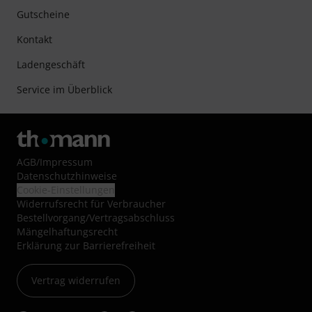
Gutscheine
Kontakt
Ladengeschäft
Service im Überblick
AGB
/
Impressum
Datenschutzhinweise
Cookie-Einstellungen
Widerrufsrecht für Verbraucher
Bestellvorgang/Vertragsabschluss
Mängelhaftungsrecht
Erklärung zur Barrierefreiheit
Vertrag widerrufen