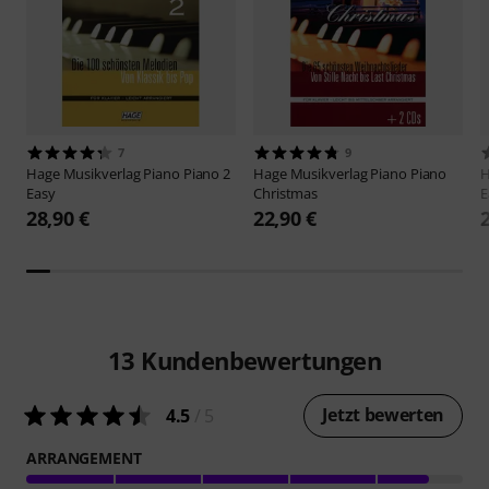
7
9
Hage Musikverlag
Piano Piano 2
Hage Musikverlag
Piano Piano
H
Easy
Christmas
E
28,90 €
22,90 €
13
Kundenbewertungen
Jetzt bewerten
4.5
/ 5
ARRANGEMENT