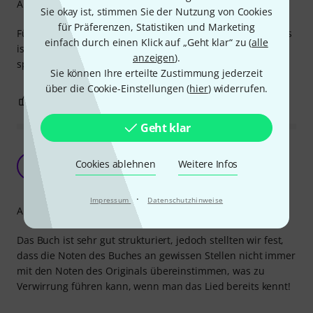
Arrangement
Sie okay ist, stimmen Sie der Nutzung von Cookies
für Präferenzen, Statistiken und Marketing
Für mich als Wiedereinsteigerin ein perfektes Songbuch. Es
einfach durch einen Klick auf „Geht klar“ zu (
alle
ist abwechslungsreich und es macht Spas, die Stücke zu
anzeigen
).
spielen. Man hat sofort ein Erfolgserlebnis.
Sie können Ihre erteilte Zustimmung jederzeit
über die Cookie-Einstellungen (
hier
) widerrufen.
0
0
BEWERTUNG MELDEN
Geht klar
Ausführliches Buch, jedoch nicht immer
Cookies ablehnen
Weitere Infos
genauso klingend wie die Originallieder
S
Sascha949 09.03.2012
·
Impressum
Datenschutzhinweise
Arrangement
Das Buch ist sehr gut strukturiert, jedoch stellten wir fest,
dass die Noten des Buches an gewissen Stellen nicht immer
mit den Noten des Originals übereinstimmen, was zu
Verwirrung führen kann, wenn man das Lied bereits kennt!