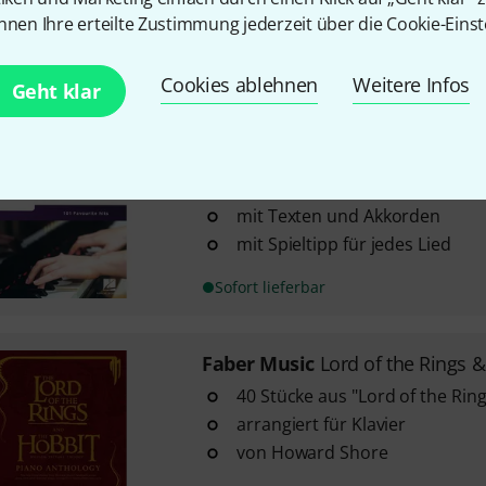
mit Texten und Akkorden
nnen Ihre erteilte Zustimmung jederzeit über die Cookie-Einst
Sofort lieferbar
Cookies ablehnen
Weitere Infos
Geht klar
Wise Publications
Really Easy P
3
101 Songs arrangiert für Klavie
mit Texten und Akkorden
mit Spieltipp für jedes Lied
Sofort lieferbar
Faber Music
Lord of the Rings 
40 Stücke aus "Lord of the Rin
arrangiert für Klavier
von Howard Shore