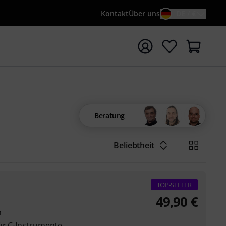
Kontakt
Über uns
DE / €
e mit Suchwort {searchTerm} starten
Beratung
Beliebtheit
TOP-SELLER
49,90
€
n
für C-Instrumente