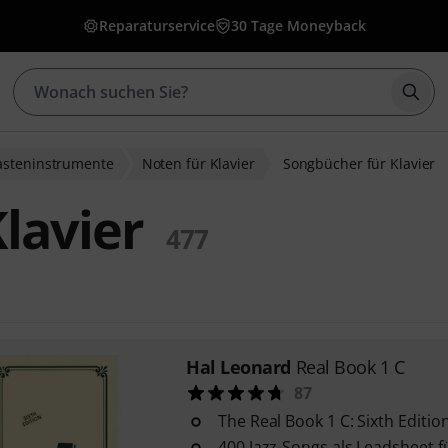
Reparaturservice
30 Tage Moneyback
Such
asteninstrumente
Noten für Klavier
Songbücher für Klavier
lavier
477
Hal Leonard
Real Book 1 C
87
The Real Book 1 C: Sixth Editio
400 Jazz-Songs als Leadsheet 