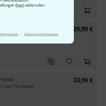
ellungen (
hier
) widerrufen.
29,99
€
iano 101 Top Hits
·
Impressum
Datenschutzhinweise
r
33,99
€
& Hobbit
gs" und "The Hobbit"