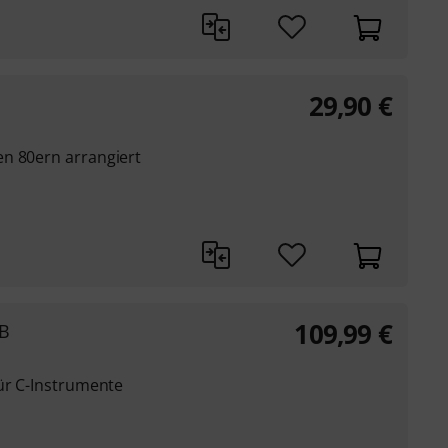
29,90
€
n 80ern arrangiert
109,99
€
SB
für C-Instrumente