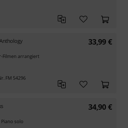
33,99
€
 Anthology
r-Filmen arrangiert
Nr. FM 54296
34,90
€
ks
 Piano solo