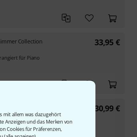
33,95
€
immer Collection
angiert für Piano
30,99
€
n C-Dur 5
is mit allem was dazugehört
rte Anzeigen und das Merken von
 Pop- und Folksongs
von Cookies für Präferenzen,
r in C-Dur
u (
alle anzeigen
).