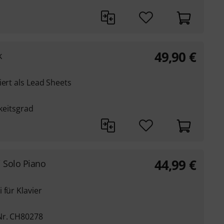
49,90
€
k
iert als Lead Sheets
gkeitsgrad
44,99
€
 Solo Piano
 für Klavier
Nr. CH80278