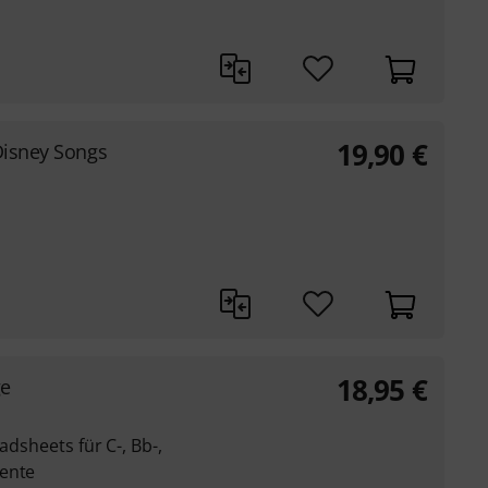
19,90
€
Disney Songs
18,95
€
ge
adsheets für C-, Bb-,
mente