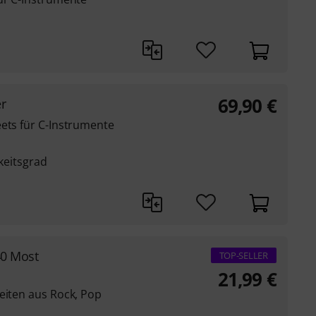
69,90
€
r
eets für C-Instrumente
gkeitsgrad
40 Most
TOP-SELLER
21,99
€
eiten aus Rock, Pop