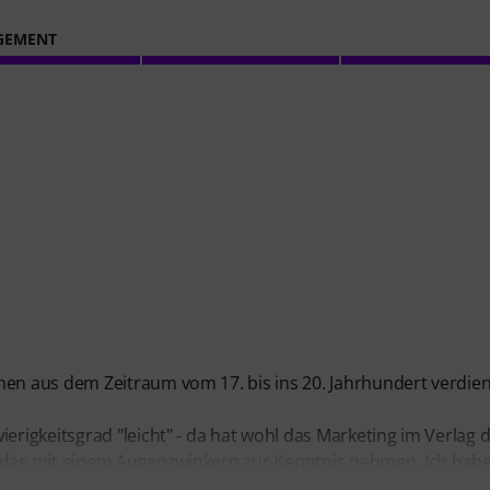
GEMENT
n aus dem Zeitraum vom 17. bis ins 20. Jahrhundert verdien
igkeitsgrad "leicht" - da hat wohl das Marketing im Verlag 
n das mit einem Augenzwinkern zur Kenntnis nehmen. Ich hab