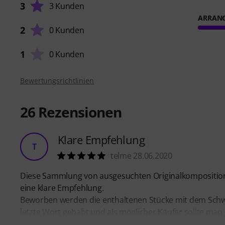
3
3 Kunden
ARRAN
2
0 Kunden
1
0 Kunden
Bewertungsrichtlinien
26
Rezensionen
Klare Empfehlung
T
telme 28.06.2020
Diese Sammlung von ausgesuchten Originalkompositione
eine klare Empfehlung.
Beworben werden die enthaltenen Stücke mit dem Schwier
letzte Wort gehabt und als möglicher Käufer sollte ma