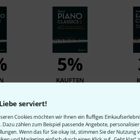
%
5%
N
KAUFTEN
asy Piano
Schott Best Of Piano Classics 2
Schott B
1
22,50 €
Liebe serviert!
€
seren Cookies möchten wir Ihnen ein fluffiges Einkaufserlebn
n. Dazu zählen zum Beispiel passende Angebote, personalisie
llungen. Wenn das für Sie okay ist, stimmen Sie der Nutzung 
Vergleichen
tiken und Marketing einfach durch einen Klick auf „Geht klar“ z