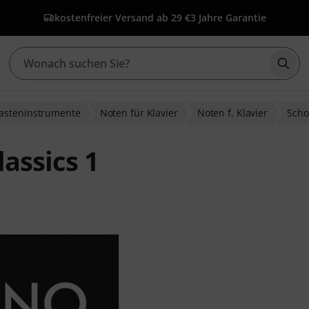
kostenfreier Versand ab 29 €
3 Jahre Garantie
Such
Tasteninstrumente
Noten für Klavier
Noten f. Klavier
Scho
lassics 1
ewertungen