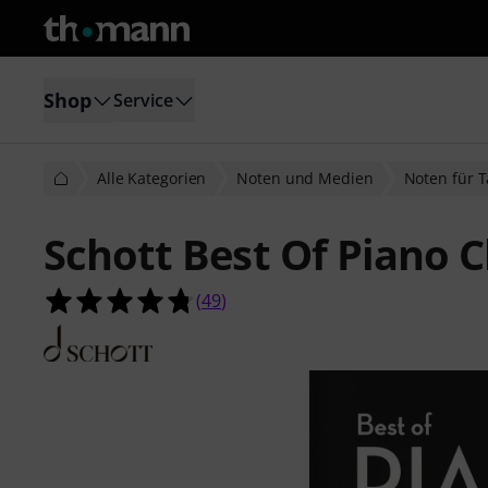
Shop
Service
Alle Kategorien
Noten und Medien
Noten für 
Schott Best Of Piano C
4.8 von 5 Sternen aus 49 Kundenb
(
49
)