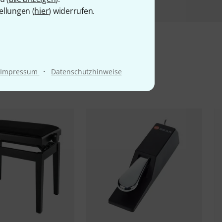
ellungen (
hier
) widerrufen.
l
·
Impressum
Datenschutzhinweise