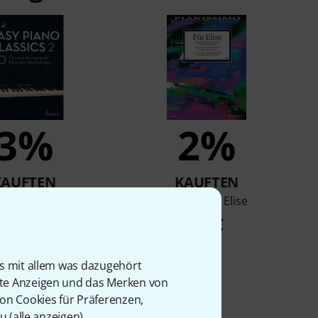
3%
2%
KAUFTEN
KAUFTEN
est of Easy Piano
Schott Für Elise
Classics 2
24 €
18 €
is mit allem was dazugehört
rte Anzeigen und das Merken von
von Cookies für Präferenzen,
u (
alle anzeigen
).