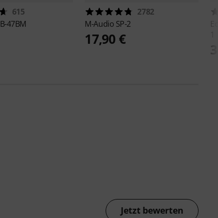
615
2782
B-47BM
M-Audio
SP-2
Ed
1
17,90 €
3
Jetzt bewerten