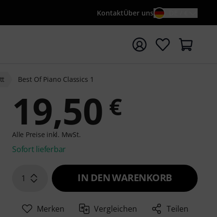
Kontakt
Über uns
DE / €
e mit Suchwort {searchTerm} starten
tt
Best Of Piano Classics 1
19,50
€
Alle Preise inkl. MwSt.
Sofort lieferbar
IN DEN WARENKORB
1
Merken
Vergleichen
Teilen