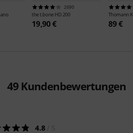
2690
iano
the t.bone
HD 200
Thomann
K
19,90 €
89 €
49
Kundenbewertungen
4.8
/ 5