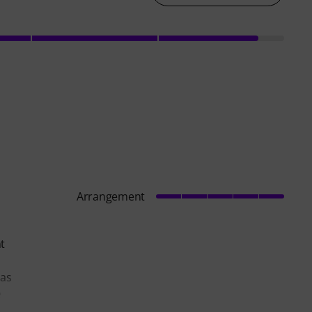
Arrangement
t
das
e