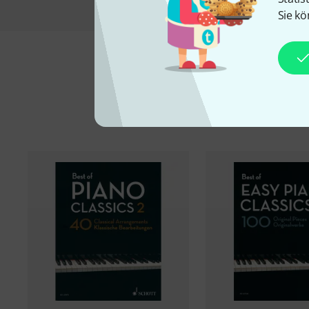
Sie kö