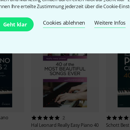
nnen Ihre erteilte Zustimmung jederzeit über die Cookie-Einst
Zubehör & passende Artike
Cookies ablehnen
Weitere Infos
Geht klar
iano
2
Hal Leonard
Really Easy Piano 40
Schott
Best