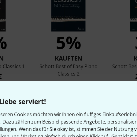
%
5%
N
KAUFTEN
 Classics 1
Schott Best of Easy Piano
Schott Bes
Classics 2
€
18 €
Liebe serviert!
Vergleichen
seren Cookies möchten wir Ihnen ein fluffiges Einkaufserlebn
n. Dazu zählen zum Beispiel passende Angebote, personalisie
llungen. Wenn das für Sie okay ist, stimmen Sie der Nutzung 
tiken und Marketing einfach durch einen Klick auf „Geht klar“ z