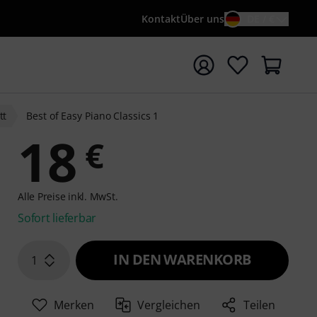
Kontakt
Über uns
DE / €
e mit Suchwort {searchTerm} starten
tt
Best of Easy Piano Classics 1
18
€
Alle Preise inkl. MwSt.
Sofort lieferbar
IN DEN WARENKORB
1
Merken
Vergleichen
Teilen