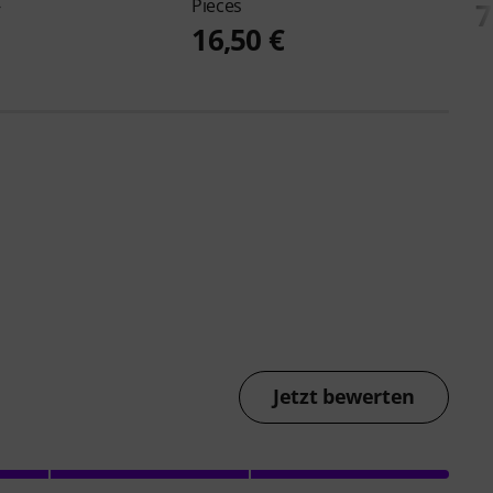
Pieces
€
7
16,50 €
Jetzt bewerten