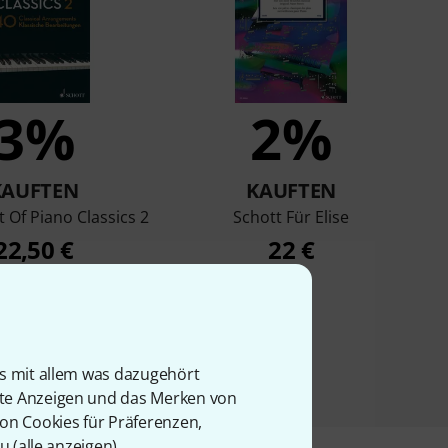
3%
2%
KAUFTEN
KAUFTEN
t Of Piano Classics 2
Schott Für Elise
22,50 €
22 €
is mit allem was dazugehört
rte Anzeigen und das Merken von
von Cookies für Präferenzen,
u (
alle anzeigen
).