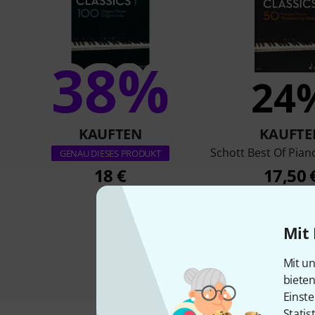
38%
24
KAUFTEN
KAUFTE
Schott Best Of Piano
GENAU DIESES PRODUKT
18 €
17,50 
Mit 
Mit un
biete
Einste
Statis