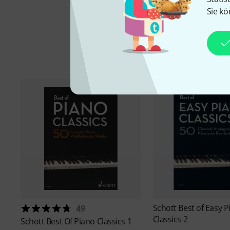
Sie kö
Schott
Best of Easy P
49
Classics 2
Schott
Best Of Piano Classics 1