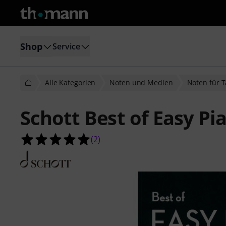
Shop
Service
Alle Kategorien
Noten und Medien
Noten für 
Schott Best of Easy Pia
5.0 von 5 Sternen aus 2 Kundenbe
(
2
)