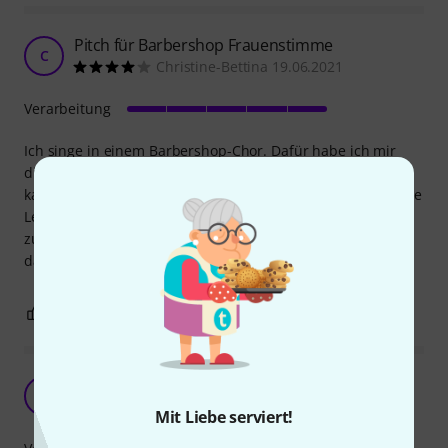
Pitch für Barbershop Frauenstimme
C
Christine-Bettina 19.06.2021
Verarbeitung
Ich singe in einem Barbershop-Chor. Dafür habe ich mir
diese Pitch gekauft. Sie funktioniert einwandfrei, alle Töne
kann man sauber anspielen. Gibt es in einem Chor mehrere
Leute mit einer Pitch, muss man ausprobieren welche
zusammen passen (sich gleich anhören). Da ist meine mal
dabei, mal nicht ....
1
0
BEWERTUNG MELDEN
umweltfreundliche Stimmhilfe.
DW
der Werwurm 20.11.2020
Mit Liebe serviert!