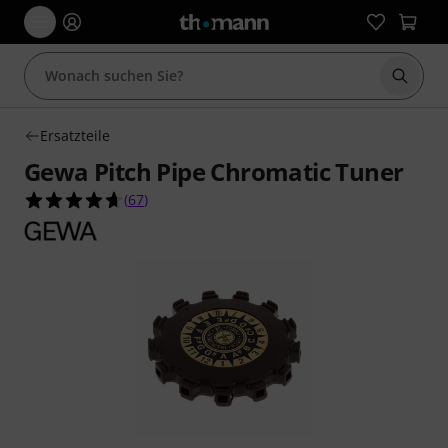
Suche 
Ersatzteile
Gewa Pitch Pipe Chromatic Tuner
4.6 von 5 Sternen aus 67 Kundenbewertungen
(
67
)