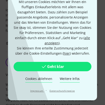
Verarbeitung
Mit unseren Cookies möchten wir Ihnen ein
fluffiges Einkaufserlebnis mit allem was
Ich habe mir diese Pfeife geleistet um verschiedene
dazugehört bieten. Dazu zählen zum Beispiel
Instrumente in verschiedenen Tonlagen zu stimmen. Die
passende Angebote, personalisierte Anzeigen
Pfeife ist aus Plastik gefertigt und klingt wie eine
und das Merken von Einstellungen. Wenn das für
Muntharmonika. Der tiefste Ton hat oben und unten einen
Sie okay ist, stimmen Sie der Nutzung von Cookies
fühlbaren Punkt zur Orientierung. Ich bin zufrieden.
für Präferenzen, Statistiken und Marketing
einfach durch einen Klick auf „Geht klar“ zu (
alle
0
0
anzeigen
).
BEWERTUNG MELDEN
Sie können Ihre erteilte Zustimmung jederzeit
über die Cookie-Einstellungen (
hier
) widerrufen.
Gut für die Bandprobe
G
Gerhard9764 24.01.2023
Geht klar
Verarbeitung
Cookies ablehnen
Weitere Infos
Wenn für den Gesang oder was auch immer mal wieder ein
Ton gesucht wird ist das sehr hilfreich und funktioniert
·
Impressum
Datenschutzhinweise
schnell und gut hörbar. Es hat auch einen guten Sound.
Verpackt habe ich es zusätzlich in einer Mikrofontasche,