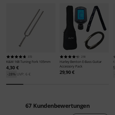
372
218
K&M
168 Tuning Fork 105mm
Harley Benton
E-Bass Guitar
Accessory Pack
4,30 €
29,90 €
-28%
UVP: 6 €
67
Kundenbewertungen