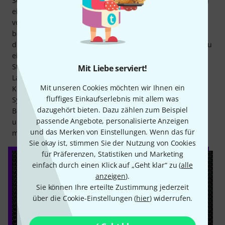
Seit 1999 sind die Produkte der Hausmarke Fun Generation
ein fester Bestandteil des Thomann-Sortiments. Gefertigt
von namhaften Herstellern, die auch für viele andere
bekannte Marken produzieren, überzeugen die Produkte
durch eine Kombination aus Qualität und Zuverlässigkeit zu
einem günstigen Preis. Die Produktpalette reicht von
Stativen und anderer Hardware über Bluetooth-
Mit Liebe serviert!
Lautsprecher, LED-Scheinwerfer, Moving Heads, Aktive PA-
Mit unseren Cookies möchten wir Ihnen ein
Komplettsets und LED-Effekte hin zu Tonabnehmer-
fluffiges Einkaufserlebnis mit allem was
Systemen, Kabeln und Splittern. Preisbewusste Kunden im
dazugehört bieten. Dazu zählen zum Beispiel
Bereich Licht- und Bühnentechnik werden im
passende Angebote, personalisierte Anzeigen
umfangreichen Produktangebot mit mehr als 160 Artikeln
und das Merken von Einstellungen. Wenn das für
mit Sicherheit fündig.
Sie okay ist, stimmen Sie der Nutzung von Cookies
für Präferenzen, Statistiken und Marketing
einfach durch einen Klick auf „Geht klar“ zu (
alle
anzeigen
).
Sie können Ihre erteilte Zustimmung jederzeit
über die Cookie-Einstellungen (
hier
) widerrufen.