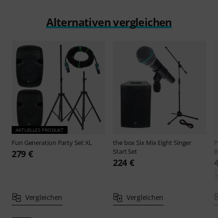
Alternativen vergleichen
AKTUELLES PRODUKT
Fun Generation
Party Set XL
the box
Six Mix Eight Singer
P
Start Set
B
279 €
224 €
Vergleichen
Vergleichen