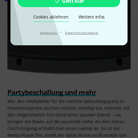
Geht klar
Cookies ablehnen
Weitere Infos
·
Impressum
Datenschutzhinweise
Partybeschallung und mehr
Wer den Hobbykeller für die nächste Geburtstagsparty in
Feieratmosphäre tauchen möchte, erledigt das mühelos mit
den mitgelieferten Fun Generation Speaker Stands – sie
bringen die Boxen auf die passende Höhe. An den Stereo-
Cinch-Eingang schließt man einen Laptop an. So ist der
Media-Player frei, damit die Gäste Musik via Bluetooth von