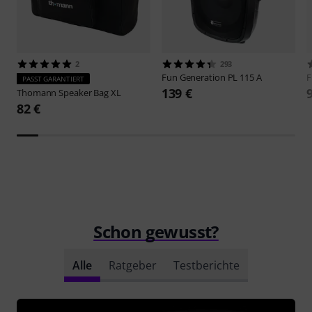
2
293
Fun Generation
PL 115 A
F
PASST GARANTIERT
139 €
Thomann
Speaker Bag XL
82 €
Schon gewusst?
Alle
Ratgeber
Testberichte