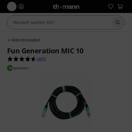
Suche 
Mikrofonkabel
Fun Generation MIC 10
4.7 von 5 Sternen aus 489 Kundenbewertungen
(
489
)