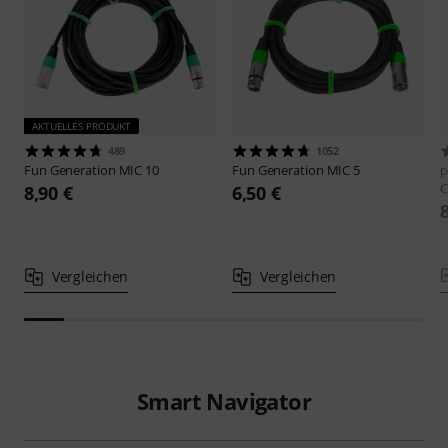
AKTUELLES PRODUKT
489
1052
Fun Generation
MIC 10
Fun Generation
MIC 5
p
C
8,90 €
6,50 €
Vergleichen
Vergleichen
Smart Navigator