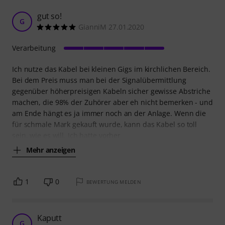
gut so!
G
GianniM 27.01.2020
Verarbeitung
Ich nutze das Kabel bei kleinen Gigs im kirchlichen Bereich.
Bei dem Preis muss man bei der Signalübermittlung
gegenüber höherpreisigen Kabeln sicher gewisse Abstriche
machen, die 98% der Zuhörer aber eh nicht bemerken - und
am Ende hängt es ja immer noch an der Anlage. Wenn die
für schmale Mark gekauft wurde, kann das Kabel so toll
sein, wie es will. Ich hatte vorher
Mehr anzeigen
1
0
BEWERTUNG MELDEN
Kaputt
G