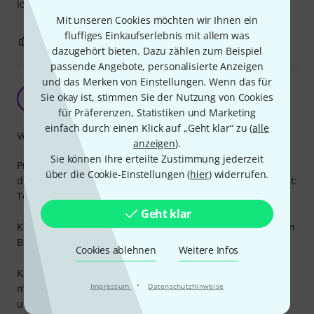
Ich bin jedoch erst einmal zufrieden mit den Kabeln.
Mit unseren Cookies möchten wir Ihnen ein
fluffiges Einkaufserlebnis mit allem was
1
0
BEWERTUNG MELDEN
dazugehört bieten. Dazu zählen zum Beispiel
passende Angebote, personalisierte Anzeigen
und das Merken von Einstellungen. Wenn das für
Topp!
Sie okay ist, stimmen Sie der Nutzung von Cookies
U
Ukko257 22.09.2023
für Präferenzen, Statistiken und Marketing
einfach durch einen Klick auf „Geht klar“ zu (
alle
Verarbeitung
anzeigen
).
Sie können Ihre erteilte Zustimmung jederzeit
Preis/Leistung stimmt! Habe mit den mittlerweile 10 Stück,
über die Cookie-Einstellungen (
hier
) widerrufen.
die ich mein Eigen nenne, unser Demo aufgenommen. Fazit:
Topp!
Geht klar
Kein Rauschen, ordentliche Abschirmung und robust gegen
Bürostuhlrollen.
Cookies ablehnen
Weitere Infos
Kaufe ich wieder, wenn ich welche brauche, wobei ich
·
Impressum
Datenschutzhinweise
mittlerweile am Überlegen bin auf Multicore oder CAT
umzusteigen.