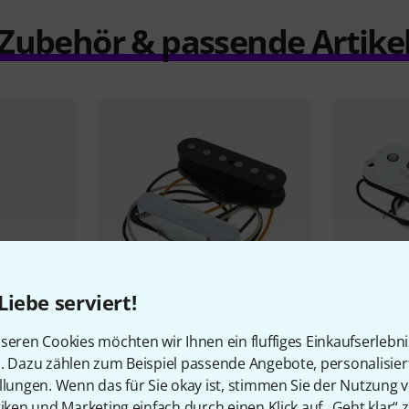
Zubehör & passende Artike
Liebe serviert!
325
seren Cookies möchten wir Ihnen ein fluffiges Einkaufserlebn
ic Stand
Fender
Custom Shop 51
Seymour D
n. Dazu zählen zum Beispiel passende Angebote, personalisie
Nocaster PU Set
Staggered
llungen. Wenn das für Sie okay ist, stimmen Sie der Nutzung 
179 €
89 €
tiken und Marketing einfach durch einen Klick auf „Geht klar“ z