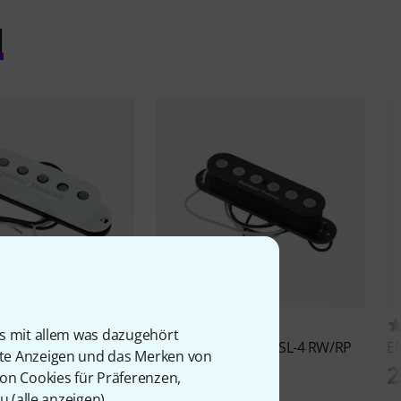
l
237
42
is mit allem was dazugehört
uncan
SSL-5 Custom
Seymour Duncan
SSL-4 RW/RP
E
rte Anzeigen und das Merken von
99 €
2
von Cookies für Präferenzen,
u (
alle anzeigen
).