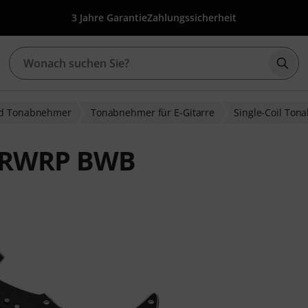
3 Jahre Garantie
Zahlungssicherheit
Such
nd Tonabnehmer
Tonabnehmer für E-Gitarre
Single-Coil To
t RWRP BWB
wertungen