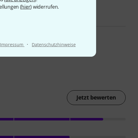
ellungen (
hier
) widerrufen.
·
Impressum
Datenschutzhinweise
Jetzt bewerten