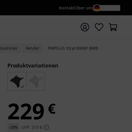
Kontakt
Über uns
DE / €
e mit Suchwort {searchTerm} starten
nabnehmer
Fender
PWPG 65 Strat RWRP BWB
Produktvariationen
229
€
-28%
UVP: 319 €