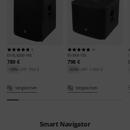
8
10
EV
ELX200-18S
EV
EKX-15S
789 €
798 €
-18%
UVP: 959 €
-25%
UVP: 1.069 €
Vergleichen
Vergleichen
Smart Navigator