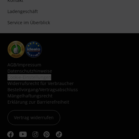
Kontakt
Ladengeschäft
Service im Überblick
AGB
/
Impressum
Datenschutzhinweise
Cookie-Einstellungen
Widerrufsrecht für Verbraucher
Bestellvorgang/Vertragsabschluss
Mängelhaftungsrecht
Erklärung zur Barrierefreiheit
Vertrag widerrufen