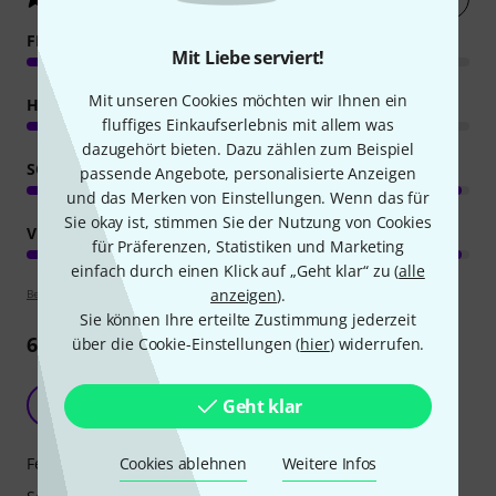
FEATURES
Mit Liebe serviert!
Mit unseren Cookies möchten wir Ihnen ein
HANDLING
fluffiges Einkaufserlebnis mit allem was
dazugehört bieten. Dazu zählen zum Beispiel
SOUND
passende Angebote, personalisierte Anzeigen
und das Merken von Einstellungen. Wenn das für
Sie okay ist, stimmen Sie der Nutzung von Cookies
VERARBEITUNG
für Präferenzen, Statistiken und Marketing
einfach durch einen Klick auf „Geht klar“ zu (
alle
anzeigen
).
Bewertungsrichtlinien
Sie können Ihre erteilte Zustimmung jederzeit
6
Rezensionen
über die Cookie-Einstellungen (
hier
) widerrufen.
Sehr feiner Sub von EV
Geht klar
S
Samba79 25.11.2018
Cookies ablehnen
Weitere Infos
Features