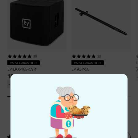
39
23
PASST GARANTIERT
PASST GARANTIERT
EV
EKX-18S-CVR
EV
ASP-58
108 €
149 €
-20%
UVP: 135,01 €
12
Kundenbewertungen
Jetzt bewerten
4.9
/ 5