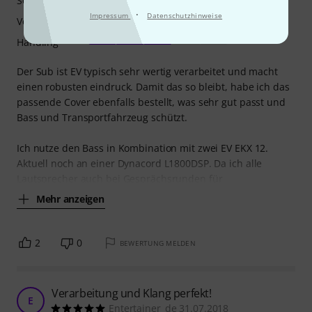
Sound
·
Impressum
Datenschutzhinweise
Verarbeitung
Handling
Der Sub ist EV typisch sehr wertig verarbeitet und macht
einen robusten eindruck. Damit das so bleibt, habe ich das
passende Cover ebenfalls bestellt, was sehr gut passt und
Bass und Transportfahrzeug schützt.
Ich nutze den Bass in Kombination mit zwei EV EKX 12.
Aktuell noch an einer Dynacord L1800DSP. Da ich alle
Lautsprecher auch bei Gesprächsrunden für
Mehr anzeigen
2
0
BEWERTUNG MELDEN
Verarbeitung und Klang perfekt!
E
Entertainer_de 31.07.2018