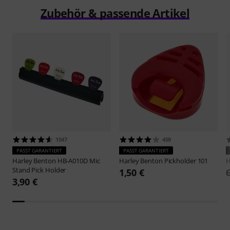
Zubehör & passende Artikel
1547
459
PASST GARANTIERT
PASST GARANTIERT
Harley Benton
HB-A010D Mic
Harley Benton
Pickholder 101
H
Stand Pick Holder
1,50 €
3,90 €