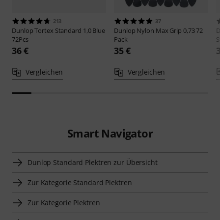
213
37
Dunlop
Tortex Standard 1,0 Blue
Dunlop
Nylon Max Grip 0,73 72
D
72Pcs
Pack
S
36 €
35 €
Vergleichen
Vergleichen
Smart Navigator
Dunlop Standard Plektren zur Übersicht
Zur Kategorie Standard Plektren
Zur Kategorie Plektren