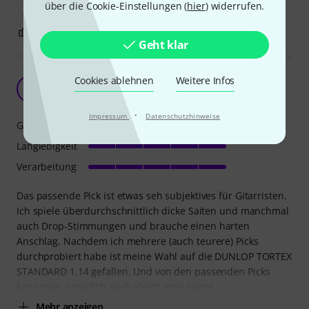
über die Cookie-Einstellungen (
hier
) widerrufen.
2
0
BEWERTUNG MELDEN
Geht klar
Cookies ablehnen
Weitere Infos
Jeder braucht seine Picks
T
T1M0N 30.11.2009
·
Impressum
Datenschutzhinweise
Grip
Langlebigkeit
Verarbeitung
Das passende Pick ist etwas seh subjektives für Gitarristen.
Ich spiele überdurchschnittlich dicke Saiten und manchmal
auch Drop-Stimmungen und brauche einen harten
Anschlag. Nachdem ich mehrere (auch teurere) Picks
durchprobiert habe ist meine Wahl auf die DUNLOP TORTEX
STANDARD 1,14 gefallen. Und von den passenden Picks
kann man natürlich auch gleich eine ganze
Mehr anzeigen