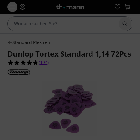
Suche 
Standard Plektren
Dunlop Tortex Standard 1,14 72Pcs
4.7 von 5 Sternen aus 194 Kundenbewertungen
(
194
)