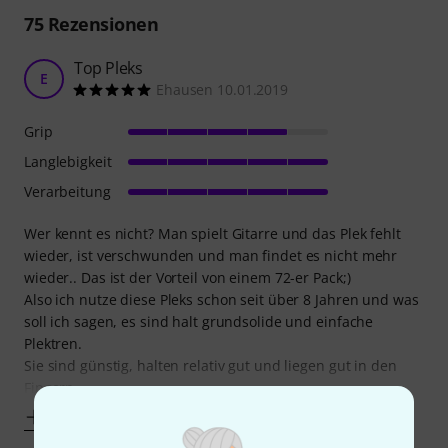
75
Rezensionen
Top Pleks
E
Ehausen 10.01.2019
Grip
Langlebigkeit
Verarbeitung
Wer kennt es nicht? Man spielt Gitarre und das Plek fehlt
wieder, ist verschwunden und man findet es nicht mehr
wieder.. Das ist der Vorteil von einem 72-er Pack;)
Also ich nutze diese Pleks schon seit über 8 Jahren und was
soll ich sagen, es sind halt grundsolide und einfache
Plektren.
Sie sind günstig, halten relativ gut und liegen gut in den
Fingern.
Mehr anzeigen