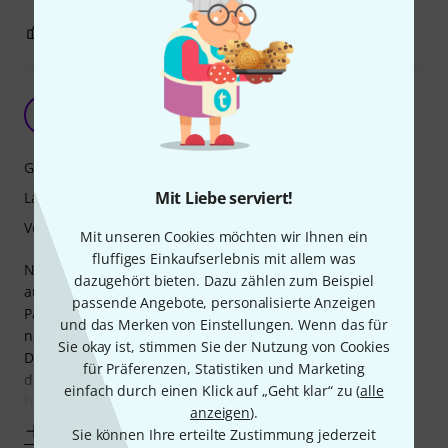
0
0
BEWERTUNG MELDEN
Unschlagbarer Preis!
NA
Niklas aus L. 13.09.2011
Grip
Mit Liebe serviert!
Langlebigkeit
Verarbeitung
Mit unseren Cookies möchten wir Ihnen ein
fluffiges Einkaufserlebnis mit allem was
Nicht nur der Preis ist der Hammer. Diese Plektren halten
dazugehört bieten. Dazu zählen zum Beispiel
auch sehr lange. Ich habe mir vor ca 3 Jahren mal einen
passende Angebote, personalisierte Anzeigen
Pack gekauft und er ist, trotz SEHR großzügigem Gebrauch,
und das Merken von Einstellungen. Wenn das für
noch nicht aufgebraucht.
Sie okay ist, stimmen Sie der Nutzung von Cookies
Diese Pleks sind zu empfehlen, wenn man einen etwas
für Präferenzen, Statistiken und Marketing
druckvolleren Sound, zum Beispiel bei Down Pickings,
einfach durch einen Klick auf „Geht klar“ zu (
alle
braucht. Dort bieten sie nochmal das gewisse etwas, im
anzeigen
).
Mehr anzeigen
Sie können Ihre erteilte Zustimmung jederzeit