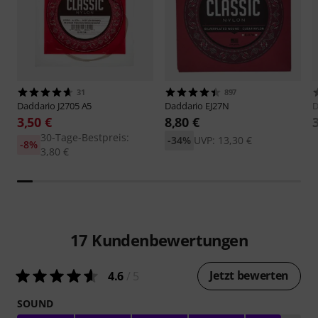
31
897
Daddario
J2705 A5
Daddario
EJ27N
D
3,50 €
8,80 €
30-Tage-Bestpreis:
-34%
UVP: 13,30 €
-8%
3,80 €
17
Kundenbewertungen
Jetzt bewerten
4.6
/ 5
SOUND