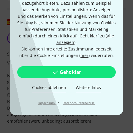
dazugehört bieten. Dazu zählen zum Beispiel
passende Angebote, personalisierte Anzeigen
und das Merken von Einstellungen. Wenn das für
Original zeigen
Sie okay ist, stimmen Sie der Nutzung von Cookies
für Präferenzen, Statistiken und Marketing
hohe Qualität
einfach durch einen Klick auf „Geht klar“ zu (
alle
M
Manuel533 15.04.2013
anzeigen
).
Sie können Ihre erteilte Zustimmung jederzeit
Sound
über die Cookie-Einstellungen (
hier
) widerrufen.
Verarbeitung
Geht klar
Fantastische Basssaiten! Sehr guter Klang mit einem
großartigen und lang anhaltenden Attack. Nach der
Cookies ablehnen
Weitere Infos
Einspielzeit halten sie die Stimmung. Kurzerhand habe ich
für einen Auftritt eines professionellen Kollegen die drei
Basssaiten dieses Modells zusammen mit den roten
·
Impressum
Datenschutzhinweise
Diskantsaiten von „La Bella“ auf eine Flamencogitarre
aufgezogen. Er war restlos begeistert. Absolut
empfehlenswert, unbedingt ausprobieren!