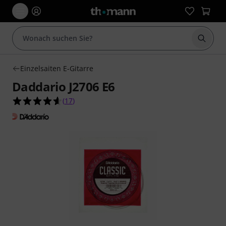
Suche 
Einzelsaiten E-Gitarre
Daddario J2706 E6
4.6 von 5 Sternen aus 17 Kundenbewertungen
(
17
)