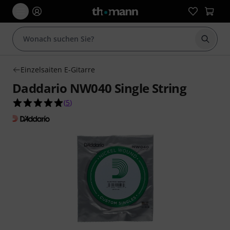
Suche 
Einzelsaiten E-Gitarre
Daddario NW040 Single String
5.0 von 5 Sternen aus 5 Kundenbewertungen
(
5
)