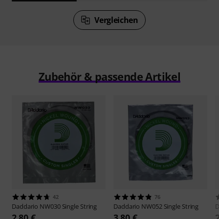
Vergleichen
Zubehör & passende Artikel
42
76
Daddario
NW030 Single String
Daddario
NW052 Single String
D
2,80 €
3,80 €