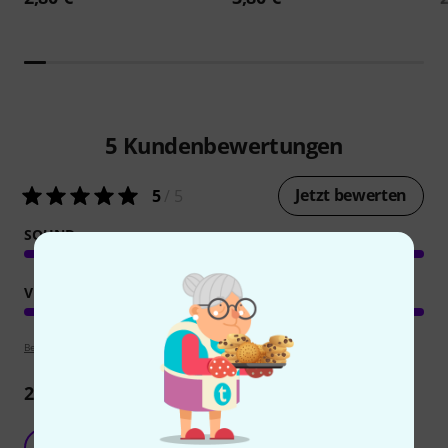
5
Kundenbewertungen
Jetzt bewerten
5
/ 5
SOUND
VERARBEITUNG
Bewertungsrichtlinien
2
Rezensionen
Daddario Einzelsaiten
G