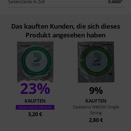
Saitenstärke in Zoll
0,0400"
Das kauften Kunden, die sich dieses
Produkt angesehen haben
23%
9%
KAUFTEN
KAUFTEN
Daddario NW030 Single
GENAU DIESES PRODUKT
String
3,20 €
2,80 €