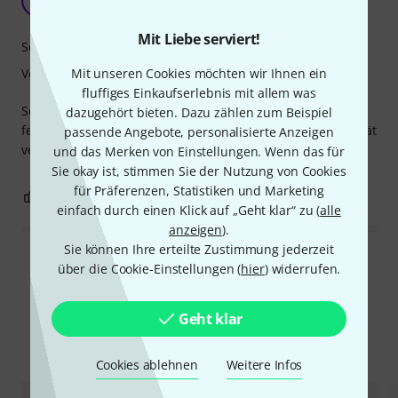
gitman_de 25.02.2024
Mit Liebe serviert!
Sound
Verarbeitung
Mit unseren Cookies möchten wir Ihnen ein
fluffiges Einkaufserlebnis mit allem was
Schon etliche Varianten gekauft und benutzt, nie eine
dazugehört bieten. Dazu zählen zum Beispiel
fehlerhafte Saite bekommen, man kann sich auf die Qualität
passende Angebote, personalisierte Anzeigen
verlassen.
und das Merken von Einstellungen. Wenn das für
Sie okay ist, stimmen Sie der Nutzung von Cookies
für Präferenzen, Statistiken und Marketing
0
0
BEWERTUNG MELDEN
einfach durch einen Klick auf „Geht klar“ zu (
alle
anzeigen
).
Sie können Ihre erteilte Zustimmung jederzeit
Alle Bewertungen lesen
über die Cookie-Einstellungen (
hier
) widerrufen.
Geht klar
Alternativen vergleichen
Cookies ablehnen
Weitere Infos