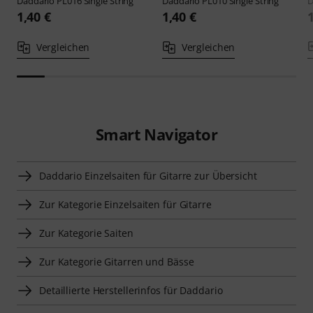
Daddario
PL016 Single String
Daddario
PL010 Single String
D
1,40 €
1,40 €
Vergleichen
Vergleichen
Smart Navigator
Daddario Einzelsaiten für Gitarre zur Übersicht
Zur Kategorie Einzelsaiten für Gitarre
Zur Kategorie Saiten
Zur Kategorie Gitarren und Bässe
Detaillierte Herstellerinfos für Daddario