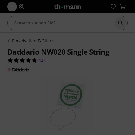
Suche 
Einzelsaiten E-Gitarre
Daddario NW020 Single String
4.8 von 5 Sternen aus 42 Kundenbewertungen
(
42
)