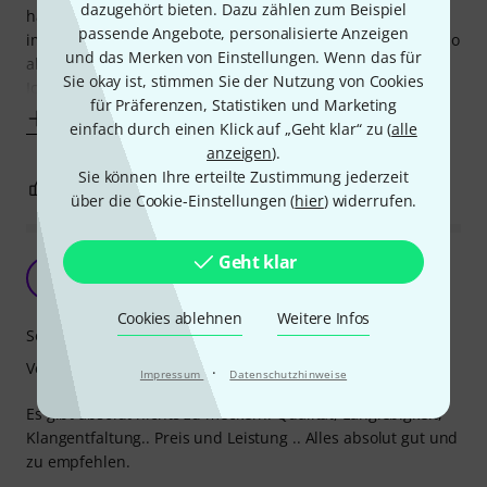
dazugehört bieten. Dazu zählen zum Beispiel
hatte ich mit der "G-Saite" immer Probleme. Sie klang
passende Angebote, personalisierte Anzeigen
immer abgedämpft, vorallem in höheren Lagen. Bisschen so
und das Merken von Einstellungen. Wenn das für
als wäre sie gepalmmuted.
Sie okay ist, stimmen Sie der Nutzung von Cookies
Ich habe viel herum probiert von
für Präferenzen, Statistiken und Marketing
Mehr anzeigen
einfach durch einen Klick auf „Geht klar“ zu (
alle
anzeigen
).
Sie können Ihre erteilte Zustimmung jederzeit
1
0
BEWERTUNG MELDEN
über die Cookie-Einstellungen (
hier
) widerrufen.
Geht klar
Sehr gut
S
SlideBlues 18.01.2021
Cookies ablehnen
Weitere Infos
Sound
Verarbeitung
·
Impressum
Datenschutzhinweise
Es gibt absolut nichts zu meckern. Qualität, Langlebigkeit,
Klangentfaltung.. Preis und Leistung .. Alles absolut gut und
zu empfehlen.