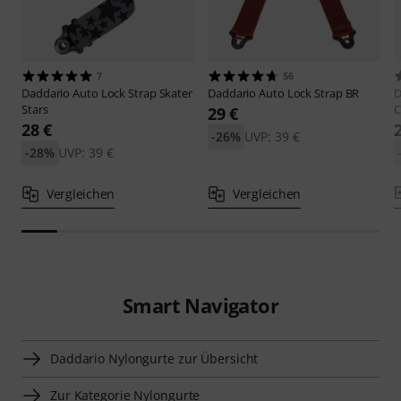
7
56
Daddario
Auto Lock Strap Skater
Daddario
Auto Lock Strap BR
D
Stars
C
29 €
28 €
-26%
UVP: 39 €
-28%
UVP: 39 €
Vergleichen
Vergleichen
Smart Navigator
Daddario Nylongurte zur Übersicht
Zur Kategorie Nylongurte