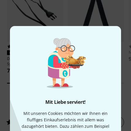
256
124
Daddario
Auto Lock Strap
M
PASST GARANTIERT
Padded
Daddario
DGS15 Quick Release
25,90 €
System
7,90 €
-34%
UVP: 39 €
Mit Liebe serviert!
130
Kundenbewertungen
Mit unseren Cookies möchten wir Ihnen ein
fluffiges Einkaufserlebnis mit allem was
Jetzt bewerten
4.7
/ 5
dazugehört bieten. Dazu zählen zum Beispiel