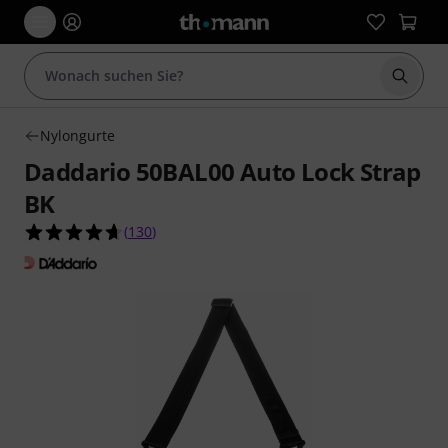
Suche 
Nylongurte
Daddario 50BAL00 Auto Lock Strap
BK
4.7 von 5 Sternen aus 130 Kundenbewertungen
(
130
)