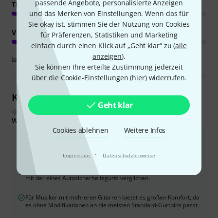
passende Angebote, personalisierte Anzeigen
TRAGEKOMFORT
und das Merken von Einstellungen. Wenn das für
Sie okay ist, stimmen Sie der Nutzung von Cookies
VERARBEITUNG
für Präferenzen, Statistiken und Marketing
einfach durch einen Klick auf „Geht klar“ zu (
alle
anzeigen
).
Bewertungsrichtlinien
Sie können Ihre erteilte Zustimmung jederzeit
über die Cookie-Einstellungen (
hier
) widerrufen.
Kundenrezensionen im Überblick
Geht klar
Aus echten Käuferbewertungen, zusammengefasst durch KI
Was Käufern gefiel:
Cookies ablehnen
Weitere Infos
Das automatische Verriegelungssystem ist hochwirksam, sicher
und einfach zu bedienen, sodass keine separaten Gurtschlösser
benötigt werden.
·
Impressum
Datenschutzhinweise
Der Gurt ist bequem und gut verarbeitet, seine Qualität wird oft
mit der eines Autosicherheitsgurts verglichen.
Für Musiker mit mehreren Gitarren bietet es großen Komfort, da
es ohne Modifikationen an die meisten Standard-Gurtpins passt.