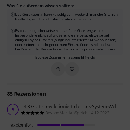
Was Sie außerdem wissen sollten:
Das Gurtmaterial kann rutschig sein, wodurch manche Gitarren
kopflastig werden oder ihre Position verändern.
Es passt möglicherweise nicht auf alle Gitarrengurtpins,
insbesondere nicht auf größere, wie sie beispielsweise bei
einigen Taylor-Gitarren (aufgrund integrierter Klinkenbuchsen)
oder kleineren, nicht genormten Pins zu finden sind, und kann
bei Pins auf der Rückseite des Instruments problematisch sein.
Ist diese Zusammenfassung hilfreich?
Markieren Sie diese Zusammenfassung
Markieren Sie diese Zusammen
85
Rezensionen
DER Gurt - revolutioniert die Lock-System-Welt
B
BeyondMartianSpeich 14.12.2023
Tragekomfort