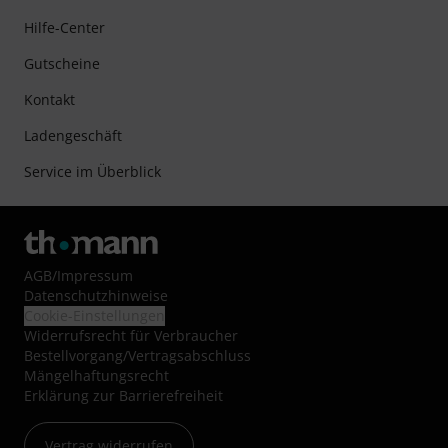
Hilfe-Center
Gutscheine
Kontakt
Ladengeschäft
Service im Überblick
AGB
/
Impressum
Datenschutzhinweise
Cookie-Einstellungen
Widerrufsrecht für Verbraucher
Bestellvorgang/Vertragsabschluss
Mängelhaftungsrecht
Erklärung zur Barrierefreiheit
Vertrag widerrufen