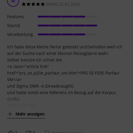
M
MHell 22.01.2023
Features
Sound
Verarbeitung
Ich habe diese kleine Parlor getestet und behalten weil ich
auf der Suche nach einer kleinen Reisegitarre wahr.
Selber besitze ich schon die
<a class="article link"
href="prs_se_p20e_parlour_vm.htm">PRS SE P20E Parlour
VM</a>
und Sigma DMR -4 (Dreadnought)
und hatte somit eine Referenz im Bezug auf die Korpus
Größe.
Diese liegt mir
Mehr anzeigen
3
0
BEWERTUNG MELDEN