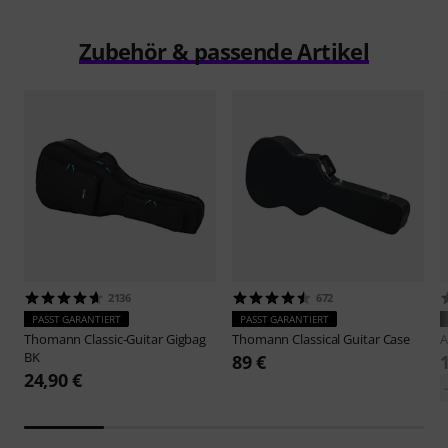
Zubehör & passende Artikel
2136
672
PASST GARANTIERT
PASST GARANTIERT
Thomann
Classic-Guitar Gigbag
Thomann
Classical Guitar Case
BK
89 €
24,90 €