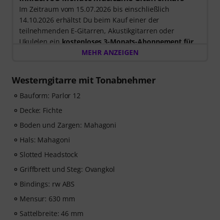
Im Zeitraum vom 15.07.2026 bis einschließlich
14.10.2026 erhältst Du beim Kauf einer der
teilnehmenden E-Gitarren, Akustikgitarren oder
Ukulelen ein
kostenloses 3-Monats-Abonnement für
einen Onlinekurs von music2me im Wert von EUR
MEHR ANZEIGEN
57,00
. Nach dem Versand deiner Bestellung bekommst
du den Freischaltcode automatisch per E-Mail
Westerngitarre mit Tonabnehmer
zugesendet. Das music2me Abo endet nach Ablauf
automatisch.
Bauform: Parlor 12
Music2Me, dein Online-Lernportal für Musik mit einem
Decke: Fichte
pädagogischen Konzept von studierten Musiklehrern.
Boden und Zargen: Mahagoni
Ausgezeichnet mit dem deutschen Bildungs-Award
2025/2026 in der Kategorie “E-Learning
Hals: Mahagoni
Instrumentalunterricht”! Mit über 400 Gitarren
Slotted Headstock
Videolektionen für Anfänger und Fortgeschrittene – von
Griffbrett und Steg: Ovangkol
Pop, Rock und Blues bis Metal und mehr. Mit
persönlichem Support per Chat, Noten zum
Bindings: rw ABS
Ausdrucken sowie intelligentem Videoplayer mit
Mensur: 630 mm
Übungsfunktion, Zeitlupe und weitere Features.
Sattelbreite: 46 mm