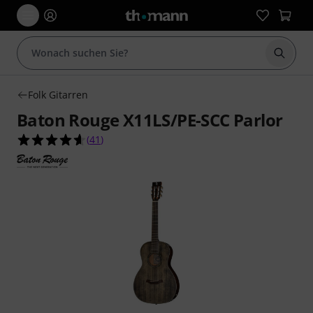
Suche 
Folk Gitarren
Baton Rouge X11LS/PE-SCC Parlor
4.6 von 5 Sternen aus 41 Kundenbewertungen
(
41
)