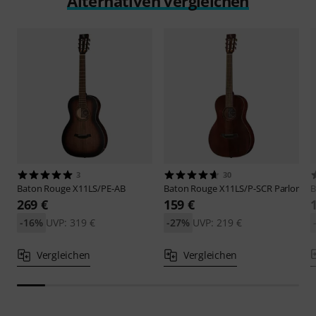
Alternativen vergleichen
3
30
Baton Rouge
X11LS/PE-AB
Baton Rouge
X11LS/P-SCR Parlor
B
269 €
159 €
-16%
UVP: 319 €
-27%
UVP: 219 €
Vergleichen
Vergleichen