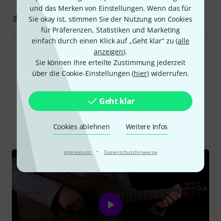
und das Merken von Einstellungen. Wenn das für
2
0
Sie okay ist, stimmen Sie der Nutzung von Cookies
BEWERTUNG MELDEN
für Präferenzen, Statistiken und Marketing
einfach durch einen Klick auf „Geht klar“ zu (
alle
anzeigen
).
Alle Bewertungen lesen
Sie können Ihre erteilte Zustimmung jederzeit
über die Cookie-Einstellungen (
hier
) widerrufen.
Schon gewusst?
Geht klar
Alle
Videos
Ratgeber
Testberichte
Cookies ablehnen
Weitere Infos
·
Impressum
Datenschutzhinweise