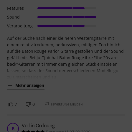
Features
Sound
Verarbeitung
Auf der Suche nach einer kleineren Westerngitarre mit
einem relativ trockenen, perkussiven, mittigen Ton bin ich
auf die Baton Rouge Parlor Gitarre gestoßen und der Sound
gefällt mir. Bei Ju-Tjub hat Baton Rouge ihre "the 20s are
back"-Gitarren mit immer dem gleichen Stück einspielen
lassen, so dass der Sound der verschiedenen Modelle gut
zu unterscheiden und zu
Mehr anzeigen
7
0
BEWERTUNG MELDEN
Voll in Ordnung
B
BernhardM 07.08.2020