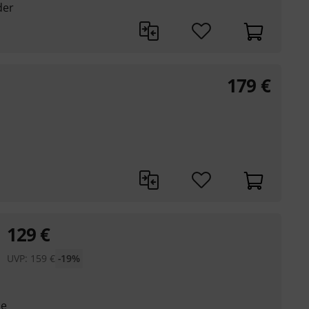
der
179
€
129
€
UVP:
159
€
-19%
he