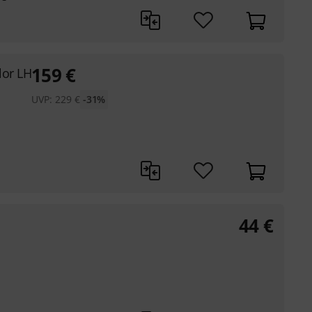
159
€
lor LH
UVP:
229
€
-31%
44
€