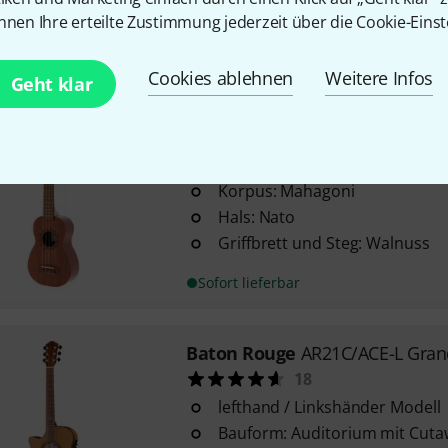
Decke: Fichte
nnen Ihre erteilte Zustimmung jederzeit über die Cookie-Einst
Boden & Zargen: Mahagoni
Sofort lieferbar
Cookies ablehnen
Weitere Infos
Geht klar
6
Baton Rouge
V2-S sun
71
UV
Korpus: Mahagoni
Hals: Nato
Griffbrett und Steg: Walnuss
Sofort lieferbar
Baton Rouge
AR21C/ACE-L Gran
18
lefthand / Linkshänder Modell
Bauform: Auditorium mit Cuta