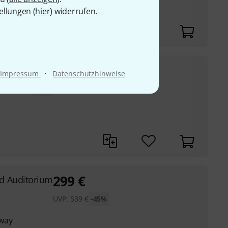
ellungen (
hier
) widerrufen.
5
€
·
Impressum
Datenschutzhinweise
P:
95,90
€
-32%
299
€
d Auditorium
UVP:
539
€
-45%
way