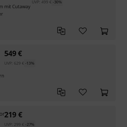
UVP:
499
€
-30%
m mit Cutaway
er
549
€
UVP:
629
€
-13%
rn
219
€
or
UVP:
299
€
-27%