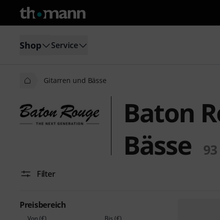
Shop
Service
Gitarren und Bässe
Baton R
Bässe
93
Filter
Preisbereich
Von (€)
Bis (€)