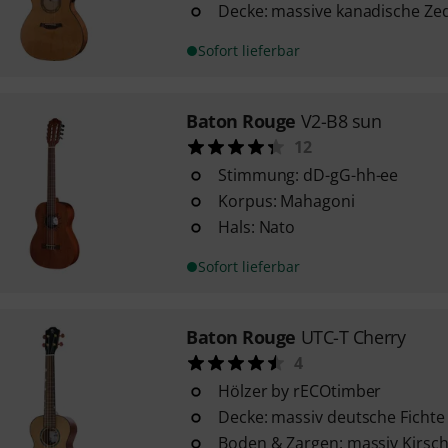
Decke: massive kanadische Ze
Sofort lieferbar
Baton Rouge
V2-B8 sun
12
Stimmung: dD-gG-hh-ee
Korpus: Mahagoni
Hals: Nato
Sofort lieferbar
Baton Rouge
UTC-T Cherry
4
Hölzer by rECOtimber
Decke: massiv deutsche Fichte
Boden & Zargen: massiv Kirsc