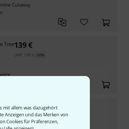
entine Cutaway
er
139
€
e Tree
UVP:
199
€
-30%
beere
155
€
is mit allem was dazugehört
rte Anzeigen und das Merken von
VP:
219
€
-29%
von Cookies für Präferenzen,
u (
alle anzeigen
).