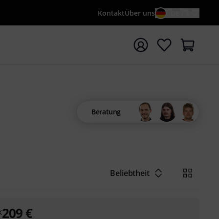
Kontakt
Über uns
DE / €
e mit Suchwort {searchTerm} starten
Beratung
Beliebtheit
209
€
k