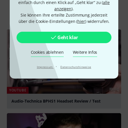
Schon gewusst?
einfach durch einen Klick auf „Geht klar“ zu (
alle
anzeigen
).
Sie können Ihre erteilte Zustimmung jederzeit
Alle
Videos
Ratgeber
über die Cookie-Einstellungen (
hier
) widerrufen.
Geht klar
Cookies ablehnen
Weitere Infos
·
Impressum
Datenschutzhinweise
YOUTUBE
Audio-Technica BPHS1 Headset Review / Test
abspielen