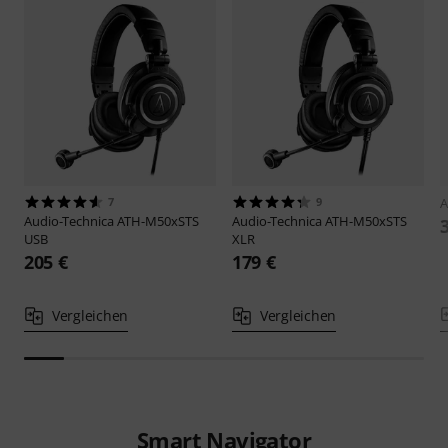
7
9
A
Audio-Technica
ATH-M50xSTS
Audio-Technica
ATH-M50xSTS
USB
XLR
205 €
179 €
Vergleichen
Vergleichen
Smart Navigator