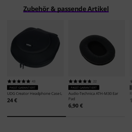
Zubehör & passende Artikel
43
22
PASST GARANTIERT
PASST GARANTIERT
UDG
Creator Headphone Case L
Audio-Technica
ATH-M30 Ear
R
Pad
24 €
6,90 €