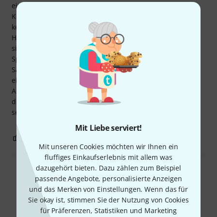
einem anderen Mikrofon (RHODE-RDNT1A-
Kondensatormikrofon) nicht auftreten. Das Mikrofon hat
keine echte Nierencharakteristik: Sie können
Hintergrundgeräusche hören, wenn welche vorhanden
sind. Darüber hinaus hat das Mikrofon ein „kapriziöses“
Spektrum: schmal und sehr schwer an die Ergonomie des
Sängers anzupassen. Aber mit etwas Übung wird es zu
einem hervorragenden und treuen Gesangsbegleiter.
Abgesehen von den Höhen und dem kapriziösen Spektrum
des Mikrofons bin ich mit diesem Produkt in Anbetracht
seines Preises im Großen und Ganzen zufrieden.
Mit Liebe serviert!
1
0
BEWERTUNG MELDEN
Mit unseren Cookies möchten wir Ihnen ein
fluffiges Einkaufserlebnis mit allem was
dazugehört bieten. Dazu zählen zum Beispiel
Alle Bewertungen lesen
passende Angebote, personalisierte Anzeigen
und das Merken von Einstellungen. Wenn das für
Sie okay ist, stimmen Sie der Nutzung von Cookies
für Präferenzen, Statistiken und Marketing