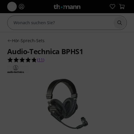
Suche 
Hör-Sprech-Sets
Audio-Technica BPHS1
4.8 von 5 Sternen aus 11 Kundenbewertungen
(
11
)