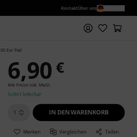
Kontakt
Über uns
DE / €
e mit Suchwort {searchTerm} starten
30 Ear Pad
6,90
€
Alle Preise inkl. MwSt.
Sofort lieferbar
IN DEN WARENKORB
1
Merken
Vergleichen
Teilen