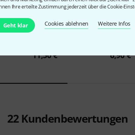
nnen Ihre erteilte Zustimmung jederzeit über die Cookie-Einst
Cookies ablehnen
Weitere Infos
Geht klar
2582
400BK
Thon
Rack Adapter 1U 25
the sssnak
11,50 €
6,90 €
22
Kundenbewertungen