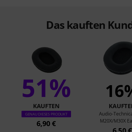
Das kauften Kund
51%
16
KAUFTEN
KAUFTE
Audio-Technic
GENAU DIESES PRODUKT
M20X/M30X Ea
6,90 €
6,50 €