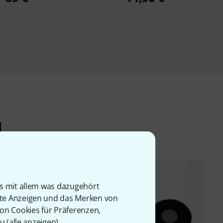
l
is mit allem was dazugehört
rte Anzeigen und das Merken von
von Cookies für Präferenzen,
u (
alle anzeigen
).