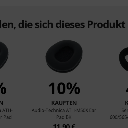
en, die sich dieses Produk
%
10%
N
KAUFTEN
a ATH-
Audio-Technica ATH-M50X Ear
Se
r Pad
Pad BK
600/565
11,90 €