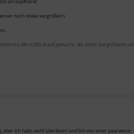
fest am kopfhörer.
messer noch etwas vergrößern.
nn.
technica ath-m20x drauf gemacht. die sitzen bei größeren o
g, aber ich habs wohl überlesen und bin von einer paarweise