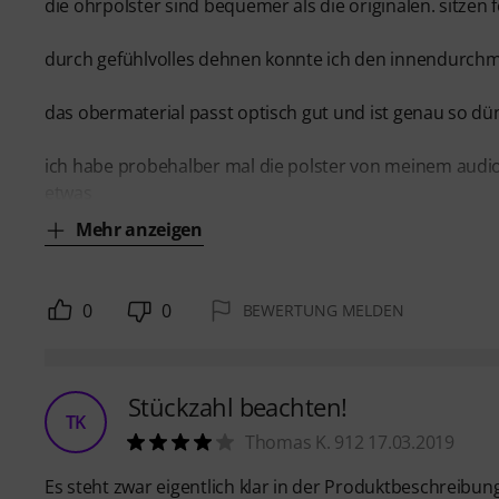
die ohrpolster sind bequemer als die originalen. sitzen 
durch gefühlvolles dehnen konnte ich den innendurch
das obermaterial passt optisch gut und ist genau so dü
ich habe probehalber mal die polster von meinem audio
etwas
Mehr anzeigen
0
0
BEWERTUNG MELDEN
Stückzahl beachten!
TK
Thomas K. 912 17.03.2019
Es steht zwar eigentlich klar in der Produktbeschreibun