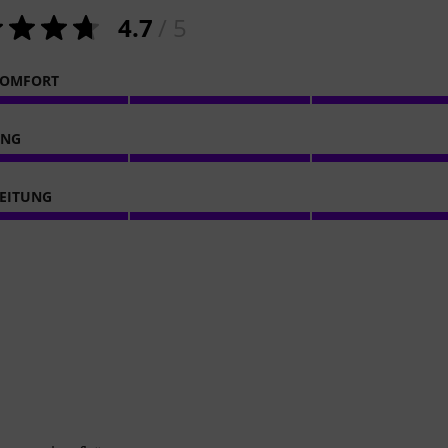
4.7
/ 5
KOMFORT
ING
EITUNG