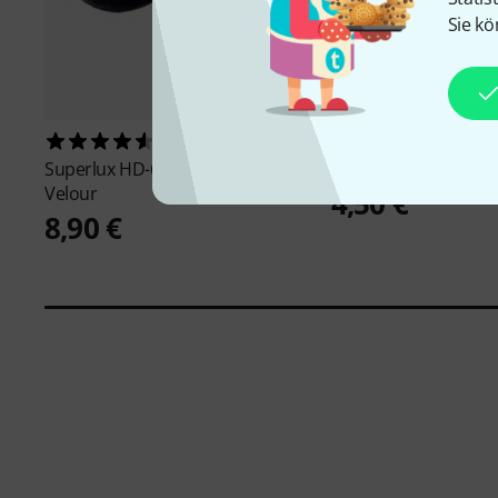
Sie kö
434
4578
Superlux
HD-681 Ear Pads
Stairville
Stage Tape 
Velour
4,50 €
8,90 €