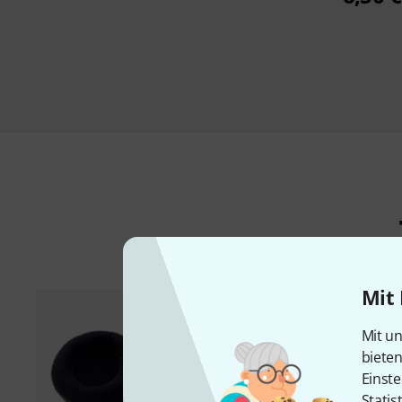
Mit 
Mit un
biete
Einste
Statis