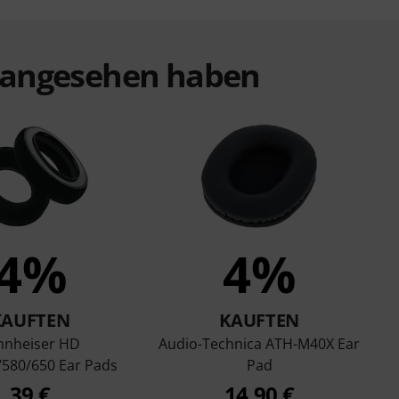
t angesehen haben
4%
4%
KAUFTEN
KAUFTEN
nnheiser HD
Audio-Technica ATH-M40X Ear
/580/650 Ear Pads
Pad
39 €
14,90 €