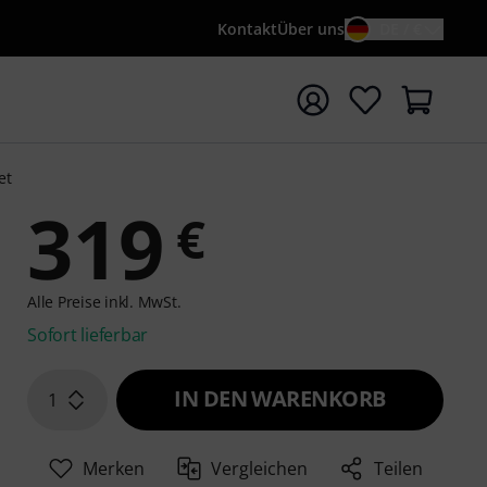
Kontakt
Über uns
DE / €
e mit Suchwort {searchTerm} starten
et
319
€
Alle Preise inkl. MwSt.
Sofort lieferbar
IN DEN WARENKORB
1
Merken
Vergleichen
Teilen