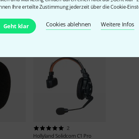
nnen Ihre erteilte Zustimmung jederzeit über die Cookie-Einst
Cookies ablehnen
Weitere Infos
Zubehör & passende Artike
Geht klar
2
Hollyland
Solidcom C1 Pro