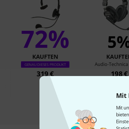
72%
5
KAUFTEN
KAUFTE
Audio-Technic
GENAU DIESES PRODUKT
319 €
198 €
Mit 
Mit un
biete
Einste
Statis