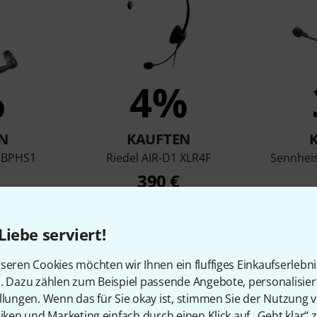
%
4%
N
KAUFTEN
a BPHS1
Riedel AIR-D1 XLR4F
Sennhei
390 €
Liebe serviert!
Vergleichen
seren Cookies möchten wir Ihnen ein fluffiges Einkaufserlebn
n. Dazu zählen zum Beispiel passende Angebote, personalisie
llungen. Wenn das für Sie okay ist, stimmen Sie der Nutzung 
tiken und Marketing einfach durch einen Klick auf „Geht klar“ z