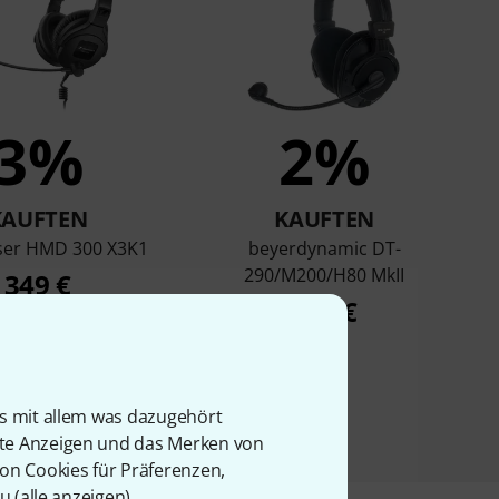
3%
2%
KAUFTEN
KAUFTEN
ser HMD 300 X3K1
beyerdynamic DT-
290/M200/H80 MkII
349 €
365 €
is mit allem was dazugehört
rte Anzeigen und das Merken von
von Cookies für Präferenzen,
u (
alle anzeigen
).