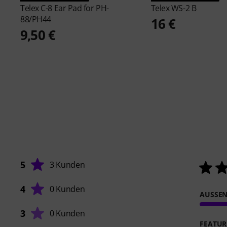
Telex
C-8 Ear Pad for PH-
Telex
WS-2 B
88/PH44
16 €
9,50 €
5
3 Kunden
4
0 Kunden
AUSSEN
3
0 Kunden
FEATUR