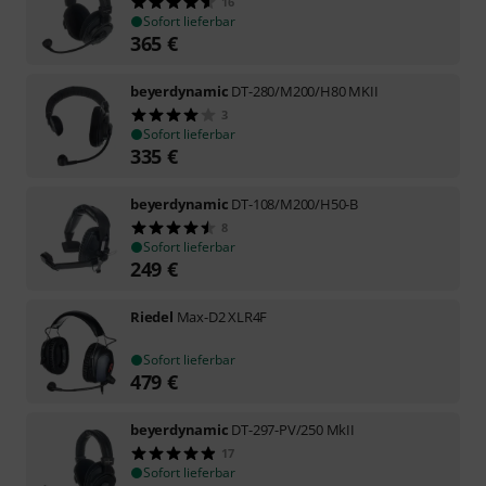
16
Sofort lieferbar
365
€
beyerdynamic
DT-280/M200/H80 MKII
3
Sofort lieferbar
335
€
beyerdynamic
DT-108/M200/H50-B
8
Sofort lieferbar
249
€
Riedel
Max-D2 XLR4F
Sofort lieferbar
479
€
beyerdynamic
DT-297-PV/250 MkII
17
Sofort lieferbar