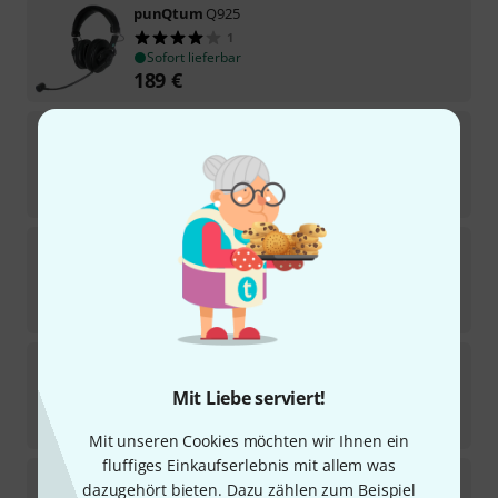
punQtum
Q925
1
Sofort lieferbar
189
€
Hollyland
Solidcom C1 Pro Master Headset
Sofort lieferbar
389
€
beyerdynamic
DT-108/M200/H400-B
10
Sofort lieferbar
259
€
beyerdynamic
DT-109/M200/H50-B
8
Mit Liebe serviert!
Sofort lieferbar
329
€
Mit unseren Cookies möchten wir Ihnen ein
fluffiges Einkaufserlebnis mit allem was
Axxent
D800E
dazugehört bieten. Dazu zählen zum Beispiel