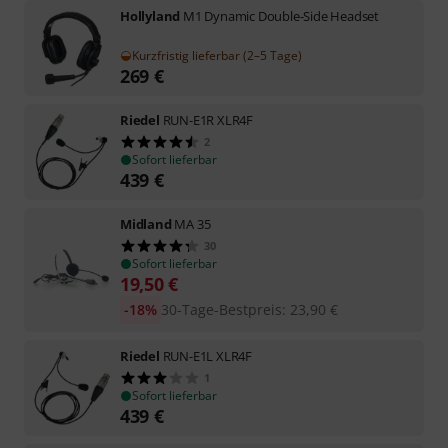
Hollyland
M1 Dynamic Double-Side Headset
Kurzfristig lieferbar (2–5 Tage)
269
€
Riedel
RUN-E1R XLR4F
2
Sofort lieferbar
439
€
Midland
MA 35
30
Sofort lieferbar
19,50
€
-18%
30-Tage-Bestpreis
:
23,90
€
Riedel
RUN-E1L XLR4F
1
Sofort lieferbar
439
€