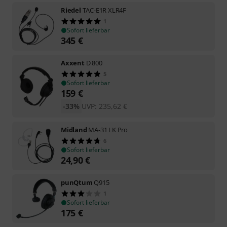
Riedel
TAC-E1R XLR4F
1
Sofort lieferbar
345
€
Axxent
D 800
5
Sofort lieferbar
159
€
-33%
UVP:
235,62
€
Midland
MA-31 LK Pro
6
Sofort lieferbar
24,90
€
punQtum
Q915
1
Sofort lieferbar
175
€