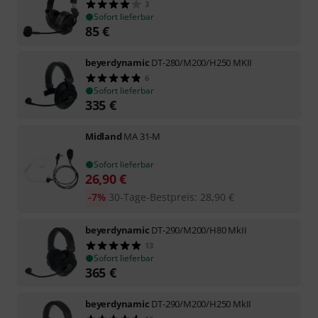
3
Sofort lieferbar
85
€
beyerdynamic
DT-280/M200/H250 MKII
6
Sofort lieferbar
335
€
Midland
MA 31-M
Sofort lieferbar
26,90
€
-7%
30-Tage-Bestpreis
:
28,90
€
beyerdynamic
DT-290/M200/H80 MkII
13
Sofort lieferbar
365
€
beyerdynamic
DT-290/M200/H250 MkII