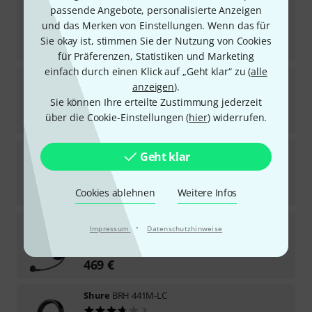
17
passende Angebote, personalisierte Anzeigen
Sofort lieferbar
und das Merken von Einstellungen. Wenn das für
129
€
Sie okay ist, stimmen Sie der Nutzung von Cookies
-31%
UVP:
188,02
€
für Präferenzen, Statistiken und Marketing
einfach durch einen Klick auf „Geht klar“ zu (
alle
Riedel
TAC-E1L XLR4F
anzeigen
).
2
Sie können Ihre erteilte Zustimmung jederzeit
Sofort lieferbar
über die Cookie-Einstellungen (
hier
) widerrufen.
345
€
Hollyland
Solidcom C1 Pro Wired Headset
Geht klar
1
Sofort lieferbar
139
€
Cookies ablehnen
Weitere Infos
Riedel
Pro-D1 XLR4F
·
Impressum
Datenschutzhinweise
Sofort lieferbar
469
€
Shure
BRH 441M-LC
3