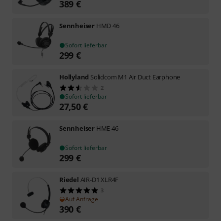
389
€
Sennheiser
HMD 46
Sofort lieferbar
299
€
Hollyland
Solidcom M1 Air Duct Earphone
2
Sofort lieferbar
27,50
€
Sennheiser
HME 46
Sofort lieferbar
299
€
Riedel
AIR-D1 XLR4F
3
Auf Anfrage
390
€