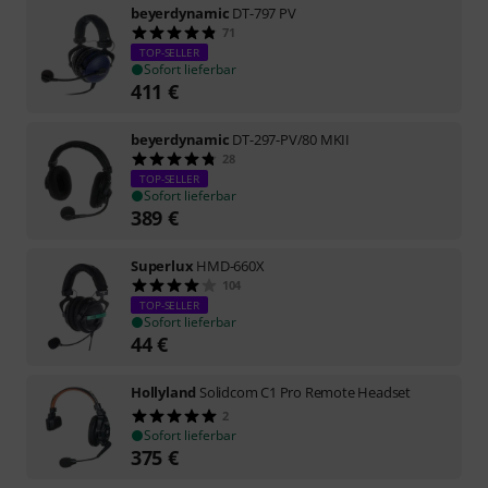
beyerdynamic
DT-797 PV
71
TOP-SELLER
Sofort lieferbar
411
€
beyerdynamic
DT-297-PV/80 MKII
28
TOP-SELLER
Sofort lieferbar
389
€
Superlux
HMD-660X
104
TOP-SELLER
Sofort lieferbar
44
€
Hollyland
Solidcom C1 Pro Remote Headset
2
Sofort lieferbar
375
€