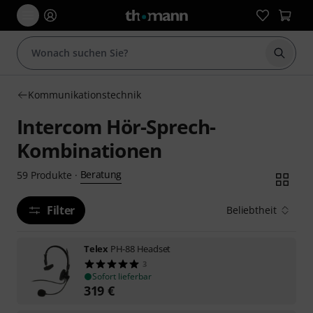
Suche 
Kommunikationstechnik
Intercom Hör-Sprech-
Kombinationen
Beratung
59
Produkte
·
Filter
Beliebtheit
Telex
PH-88 Headset
3
Sofort lieferbar
319
€