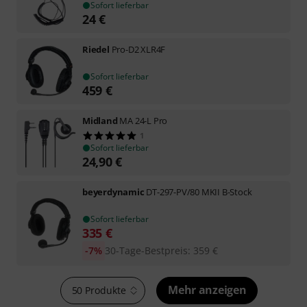
Sofort lieferbar
24
€
Riedel
Pro-D2 XLR4F
Sofort lieferbar
459
€
Midland
MA 24-L Pro
1
Sofort lieferbar
24,90
€
beyerdynamic
DT-297-PV/80 MKII B-Stock
Sofort lieferbar
335
€
-7%
30-Tage-Bestpreis
:
359
€
Mehr anzeigen
50 Produkte