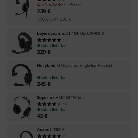
In 3–4 Wochen lieferbar
239
€
-16%
UVP:
285
€
beyerdynamic
DT-109/M200/H400-B
13
Sofort lieferbar
329
€
Hollyland
M1 Dynamic Single-Ear Headset
Sofort lieferbar
245
€
Superlux
HMC-631 White
14
Sofort lieferbar
45
€
Axxent
D900 E
2