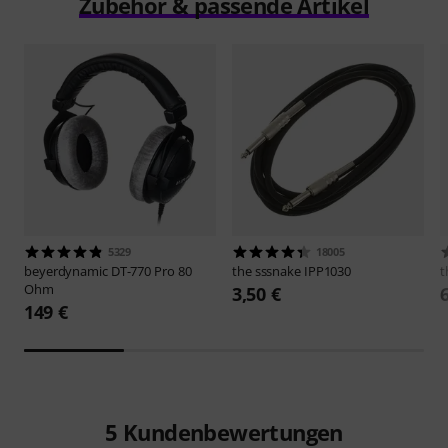
Zubehör & passende Artikel
5329
18005
beyerdynamic
DT-770 Pro 80
the sssnake
IPP1030
t
Ohm
3,50 €
149 €
5
Kundenbewertungen