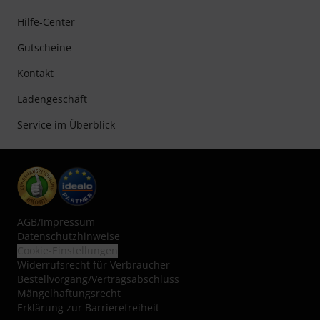
Hilfe-Center
Gutscheine
Kontakt
Ladengeschäft
Service im Überblick
AGB
/
Impressum
Datenschutzhinweise
Cookie-Einstellungen
Widerrufsrecht für Verbraucher
Bestellvorgang/Vertragsabschluss
Mängelhaftungsrecht
Erklärung zur Barrierefreiheit