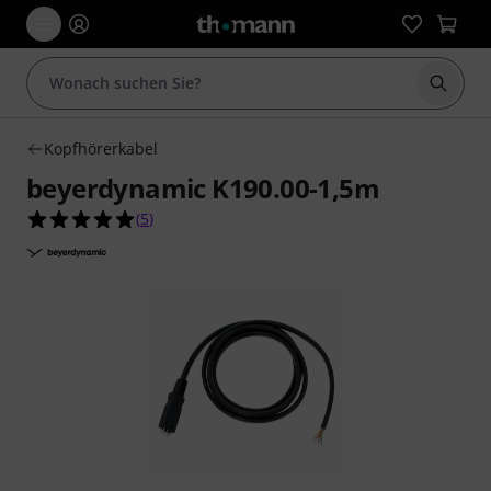
Suche 
Kopfhörerkabel
beyerdynamic K190.00-1,5m
5.0 von 5 Sternen aus 5 Kundenbewertungen
(
5
)