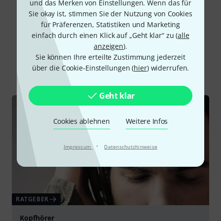
Alle Bewertungen lesen
und das Merken von Einstellungen. Wenn das für
Sie okay ist, stimmen Sie der Nutzung von Cookies
für Präferenzen, Statistiken und Marketing
einfach durch einen Klick auf „Geht klar“ zu (
alle
Schon gewusst?
anzeigen
).
Sie können Ihre erteilte Zustimmung jederzeit
über die Cookie-Einstellungen (
hier
) widerrufen.
Alle
Ratgeber
Downloads
Geht klar
Cookies ablehnen
Weitere Infos
·
Impressum
Datenschutzhinweise
RATGEBER
Kopfhörer