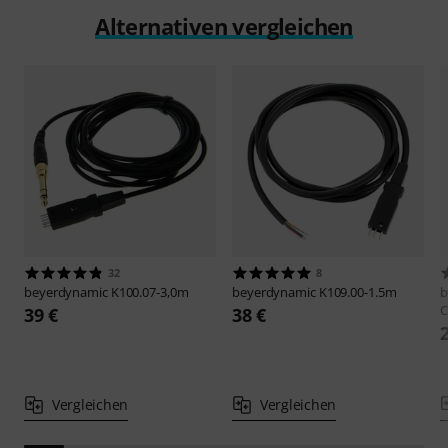
Alternativen vergleichen
32
8
beyerdynamic
K100.07-3,0m
beyerdynamic
K109.00-1.5m
b
C
39 €
38 €
Vergleichen
Vergleichen