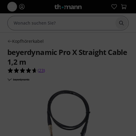
Suche 
Kopfhörerkabel
beyerdynamic Pro X Straight Cable
1,2 m
4.7 von 5 Sternen aus 23 Kundenbewertungen
(
23
)