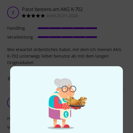
Passt bestens am AKG K-702
Z
Zonk 20.01.2024
Handling
Verarbeitung
Wie erwartet ordentliches Kabel, mit dem ich meinen AKG
K-702 unterwegs lieber benutze als mit dem langen
Originalkabel.
3
0
BEWERTUNG MELDEN
Müsste beiliegen aber gut
D
DerHanno 27.05.2026
Handling
Verarbeitung