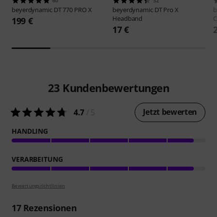
60
32
beyerdynamic
DT 770 PRO X
beyerdynamic
DT Pro X
b
Headband
C
199 €
17 €
23
Kundenbewertungen
Jetzt bewerten
4.7
/ 5
HANDLING
VERARBEITUNG
Bewertungsrichtlinien
17
Rezensionen