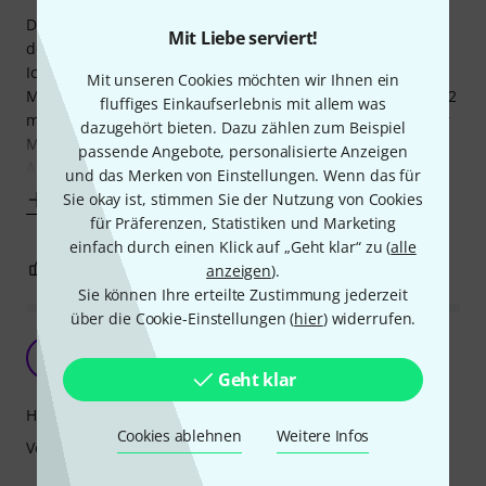
Dem Kabel an sich ist nichts schlechtes nach zu sagen. Für
Mit Liebe serviert!
den Preis hätte es aber auch Stoff umwickelt sein können!
Ich habe das Kabel geholt, weil mir das mitgelieferte 3
Mit unseren Cookies möchten wir Ihnen ein
Meterkabel für die meisten zwecke zu lang war. Nur das 1,2
fluffiges Einkaufserlebnis mit allem was
meter Kabel wäre mir aber auch zu kurz, wenn ich Monitor
dazugehört bieten. Dazu zählen zum Beispiel
Mix mache oder im Studio bin genieße ich die Flexibilität.
passende Angebote, personalisierte Anzeigen
Aber für 200€
und das Merken von Einstellungen. Wenn das für
Mehr anzeigen
Sie okay ist, stimmen Sie der Nutzung von Cookies
für Präferenzen, Statistiken und Marketing
einfach durch einen Klick auf „Geht klar“ zu (
alle
0
0
anzeigen
).
BEWERTUNG MELDEN
Sie können Ihre erteilte Zustimmung jederzeit
über die Cookie-Einstellungen (
hier
) widerrufen.
In Ordnung aber nervig
E
Eddy. 13.08.2024
Geht klar
Handling
Cookies ablehnen
Weitere Infos
Verarbeitung