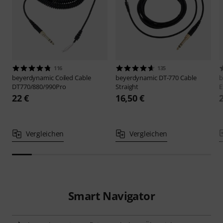
116
135
beyerdynamic
Coiled Cable
beyerdynamic
DT-770 Cable
b
DT770/880/990Pro
Straight
E
22 €
16,50 €
Vergleichen
Vergleichen
Smart Navigator