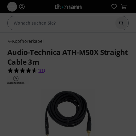
Suche 
Kopfhörerkabel
Audio-Technica ATH-M50X Straight
Cable 3m
4.5 von 5 Sternen aus 31 Kundenbewertungen
(
31
)