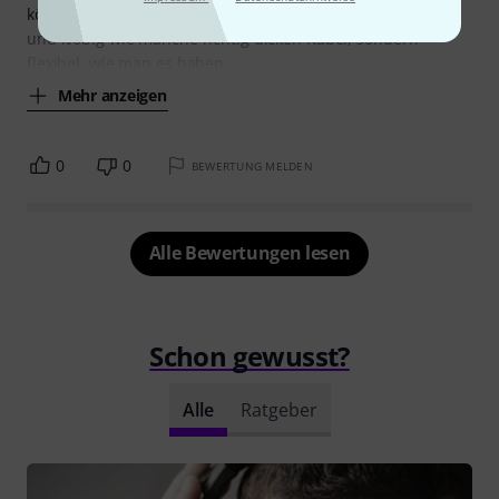
könnte es futsch sein. Dafür ist es aber auch nicht so steif
und klobig wie manche richtig dicken Kabel, sondern
flexibel, wie man es haben
Mehr anzeigen
0
0
BEWERTUNG MELDEN
Alle Bewertungen lesen
Schon gewusst?
Alle
Ratgeber