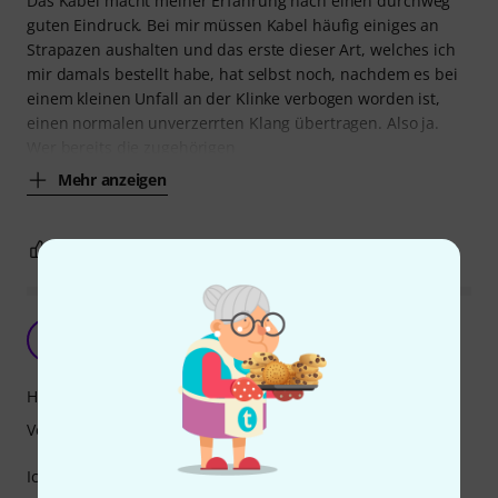
Das Kabel macht meiner Erfahrung nach einen durchweg
guten Eindruck. Bei mir müssen Kabel häufig einiges an
Strapazen aushalten und das erste dieser Art, welches ich
mir damals bestellt habe, hat selbst noch, nachdem es bei
einem kleinen Unfall an der Klinke verbogen worden ist,
einen normalen unverzerrten Klang übertragen. Also ja.
Wer bereits die zugehörigen
Mehr anzeigen
1
0
BEWERTUNG MELDEN
V
void0fDarkness 03.05.2026
Handling
Verarbeitung
Ich habe das Kabel als Ersatz für die KRK Kopfhörer