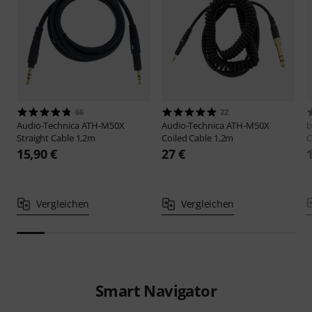
66
22
Audio-Technica
ATH-M50X
Audio-Technica
ATH-M50X
b
Straight Cable 1,2m
Coiled Cable 1,2m
C
15,90 €
27 €
Vergleichen
Vergleichen
Smart Navigator