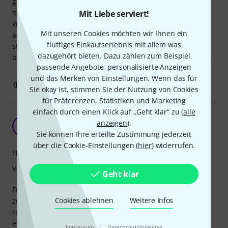
genommen. Das bei den KRK beiliegende Kopfhörerkabel
hatte jede Berührung in ein ekelhaftes
Mit Liebe serviert!
kratzquietschgeräusch verwandelt. So konnte ich nicht
Mit unseren Cookies möchten wir Ihnen ein
arbeiten. Dieses Kopfhörerkabel passt, kompatibel und die
fluffiges Einkaufserlebnis mit allem was
störenden Geräusche sind weg, wenn man man das Kabel
dazugehört bieten. Dazu zählen zum Beispiel
berührt werden keine störenden Nebengeräusche erzeugt.
passende Angebote, personalisierte Anzeigen
und das Merken von Einstellungen. Wenn das für
0
0
BEWERTUNG MELDEN
Sie okay ist, stimmen Sie der Nutzung von Cookies
für Präferenzen, Statistiken und Marketing
einfach durch einen Klick auf „Geht klar“ zu (
alle
2 Jahre, keine Probleme
anzeigen
).
M
mwurm 04.04.2024
Sie können Ihre erteilte Zustimmung jederzeit
über die Cookie-Einstellungen (
hier
) widerrufen.
Handling
Verarbeitung
Geht klar
Für manche Monitoring-Situationen ist es gut so ein Kabel
Cookies ablehnen
Weitere Infos
zu haben. Mein Originalkabel habe ich seit zwei Jahren in
regem Betrieb, keine Probleme. Das Kabel wirkt natürlich
ein bisschen dünn, wenn da mal ein Stuhlbein draufsteht
·
Impressum
Datenschutzhinweise