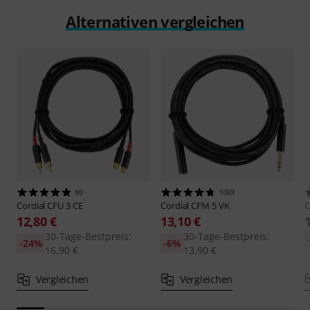
Alternativen vergleichen
80
1069
Cordial
CFU 3 CE
Cordial
CFM 5 VK
C
12,80 €
13,10 €
30-Tage-Bestpreis:
30-Tage-Bestpreis:
-24%
-6%
16,90 €
13,90 €
Vergleichen
Vergleichen