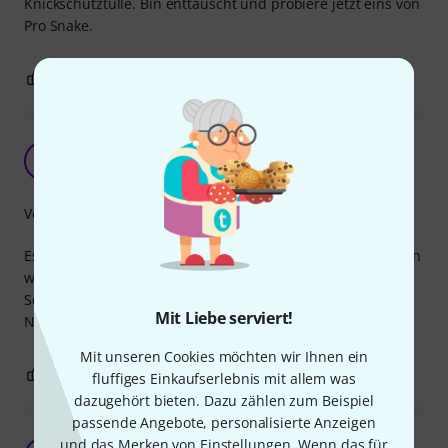
Knickschutztülle. Bin enttäuscht und probiere jetzt eins von
Pro Snake.
0
0
BEWERTUNG MELDEN
Bewährte Cordial Qualität!
W
wicked 17.01.2023
Verarbeitung
Es wickelt sich großartig, Stecker und Buchse machen einen
wertigen und ordentlich verarbeiteten Eindruck. Die
Schirmung scheint gut zu sein.
Mit Liebe serviert!
Nichts auszusetzen!
Mit unseren Cookies möchten wir Ihnen ein
0
0
BEWERTUNG MELDEN
fluffiges Einkaufserlebnis mit allem was
dazugehört bieten. Dazu zählen zum Beispiel
passende Angebote, personalisierte Anzeigen
und das Merken von Einstellungen. Wenn das für
Super Kabel