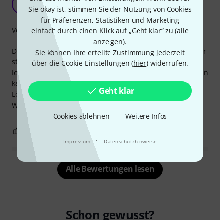
L
Sie okay ist, stimmen Sie der Nutzung von Cookies
Lhenvard 21.01.2023
für Präferenzen, Statistiken und Marketing
Verarbeitung
einfach durch einen Klick auf „Geht klar“ zu (
alle
anzeigen
).
Die Verarbeitung ist klasse und das Kabel macht einen sehr
Sie können Ihre erteilte Zustimmung jederzeit
stabilen Eindruck.
über die Cookie-Einstellungen (
hier
) widerrufen.
Ich finde cool, dass man das Kabel aufschrauben kann. Man
kann das Kabel also auch verkürzen, wenn man eine
Geht klar
Lötstation besitzt.
Würde ich wieder kaufen.
Cookies ablehnen
Weitere Infos
0
0
BEWERTUNG MELDEN
·
Impressum
Datenschutzhinweise
Alle Bewertungen lesen
Schon gewusst?