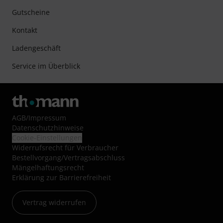
Gutscheine
Kontakt
Ladengeschäft
Service im Überblick
AGB
/
Impressum
Datenschutzhinweise
Cookie-Einstellungen
Widerrufsrecht für Verbraucher
Bestellvorgang/Vertragsabschluss
Mängelhaftungsrecht
Erklärung zur Barrierefreiheit
Vertrag widerrufen