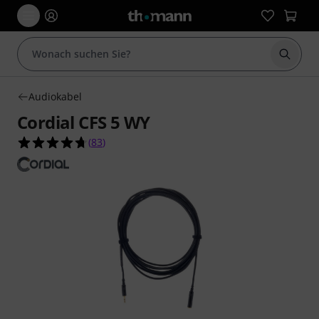
Suche 
Audiokabel
Cordial CFS 5 WY
4.7 von 5 Sternen aus 83 Kundenbewertungen
(
83
)