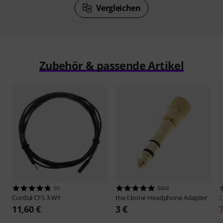
Vergleichen
Zubehör & passende Artikel
93
5660
Cordial
CFS 3 WY
the t.bone
Headphone Adapter
C
11,60 €
3 €