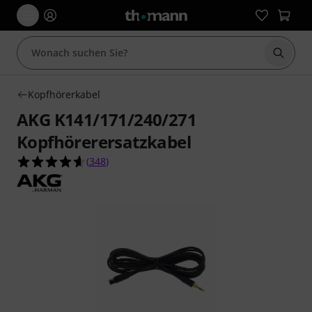
Suche 
Kopfhörerkabel
AKG K141/171/240/271
Kopfhörerersatzkabel
4.6 von 5 Sternen aus 348 Kundenbewertungen
(
348
)