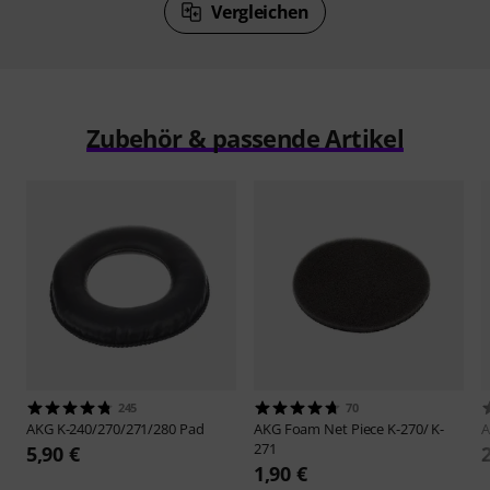
Vergleichen
Zubehör & passende Artikel
245
70
AKG
K-240/270/271/280 Pad
AKG
Foam Net Piece K-270/ K-
271
5,90 €
1,90 €