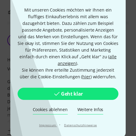
Mit unseren Cookies möchten wir Ihnen ein
2
0
BEWERTUNG MELDEN
fluffiges Einkaufserlebnis mit allem was
dazugehört bieten. Dazu zählen zum Beispiel
passende Angebote, personalisierte Anzeigen
Offiziell heißt es EK 300 S. Passt auch zum K712
und das Merken von Einstellungen. Wenn das für
Pro!!
JP
Sie okay ist, stimmen Sie der Nutzung von Cookies
Jim Pansen 20.10.2020
für Präferenzen, Statistiken und Marketing
einfach durch einen Klick auf „Geht klar“ zu (
alle
Handling
anzeigen
).
Verarbeitung
Sie können Ihre erteilte Zustimmung jederzeit
über die Cookie-Einstellungen (
hier
) widerrufen.
Gutes Kabel, passt auch als Ersatz zu meinen K712 Pro. Da
die genaue Artikelbezeichnung des Kabels in der
Geht klar
Beschreibung oben fehlt, sie lautet: EK 300 S
Die bisherigen Kabel meiner AKG-Kopfhörer haben immer
jeweils 5-6 Jahre gehalten, obwohl ich ungelogen
Cookies ablehnen
Weitere Infos
mindestens einmal täglich mit dem Schreibtischstuhl
drübergerollt bin.. Dieses nun macht ebenfalls einen
·
Impressum
Datenschutzhinweise
Mehr anzeigen