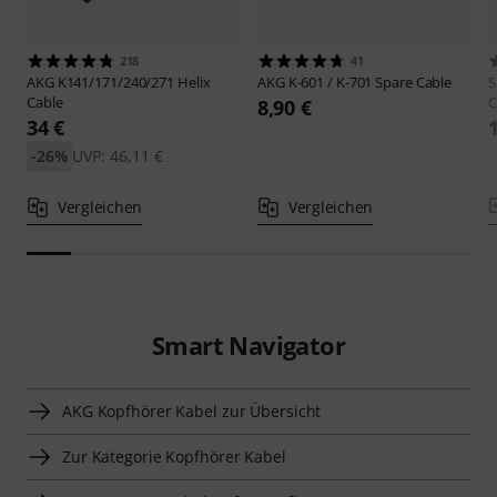
218
41
AKG
K141/171/240/271 Helix
AKG
K-601 / K-701 Spare Cable
S
Cable
C
8,90 €
34 €
-26%
UVP: 46,11 €
Vergleichen
Vergleichen
Smart Navigator
AKG Kopfhörer Kabel zur Übersicht
Zur Kategorie Kopfhörer Kabel