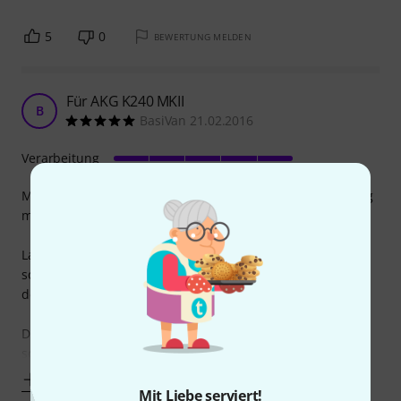
5
0
BEWERTUNG MELDEN
Für AKG K240 MKII
B
BasiVan 21.02.2016
Verarbeitung
Mein altes 3m Kabel wurde leider als Katzen-Beißspielzeug
missbraucht und auch notdürftig geflickt.
Lange hab ich überlegt ob ich mir neue Kopfhörer kaufen
sollte (etwas in einer höheren Preisregion), bin jedoch zu
dem Entschluss gekommen meine alten neu auszukleiden.
Daher hab ich nun zu dem Kabel neue Velour Ohrpolster
sowie Schaumnetzscheiben
Mehr anzeigen
Mit Liebe serviert!