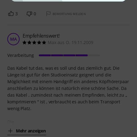
3
0
BEWERTUNG MELDEN
Empfehlenswert!
MA
Max aus O. 19.11.2009
Verarbeitung
Das Kabel tut das, was es soll und das ziemlich gut. Die
Länge ist gut für den Studioeinsatz geignet und die
Möglichkeit mit einem Handgriff ein anderes Köpfhörerpaar
anschließen zu können ist natürlich eine schöne Sache. Da
das Kabel , zumindest nach meinem Empfinden, leicht zu „
komprimieren '' ist , verbraucht es auch beim Transport
wenig Platz.
Die
Mehr anzeigen