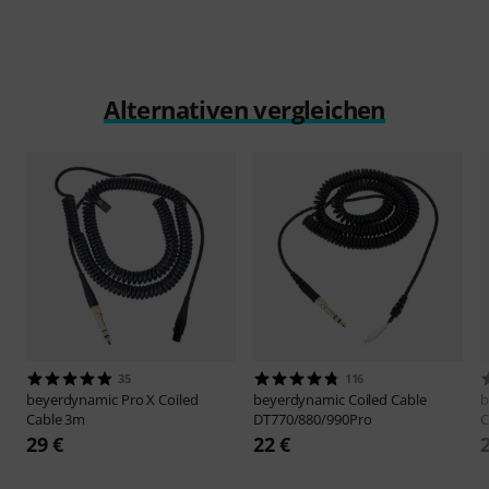
Alternativen vergleichen
35
116
beyerdynamic
Pro X Coiled
beyerdynamic
Coiled Cable
b
Cable 3m
DT770/880/990Pro
C
29 €
22 €