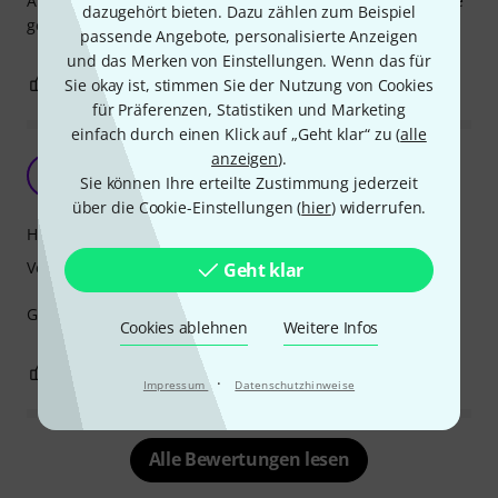
Alternativen von anderen Herstellern habe ich bisher keine
dazugehört bieten. Dazu zählen zum Beispiel
gefunden, daher ist das wohl in Ordnung.
passende Angebote, personalisierte Anzeigen
und das Merken von Einstellungen. Wenn das für
0
0
Sie okay ist, stimmen Sie der Nutzung von Cookies
BEWERTUNG MELDEN
für Präferenzen, Statistiken und Marketing
einfach durch einen Klick auf „Geht klar“ zu (
alle
anzeigen
).
Ersatzkabel
A
Sie können Ihre erteilte Zustimmung jederzeit
A.. 08.06.2023
über die Cookie-Einstellungen (
hier
) widerrufen.
Handling
Verarbeitung
Geht klar
Gut dass es Ersatzkabel gibt. Kopfhörer geht wieder.
Cookies ablehnen
Weitere Infos
0
0
BEWERTUNG MELDEN
·
Impressum
Datenschutzhinweise
Alle Bewertungen lesen