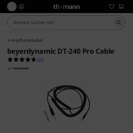
Suche 
Kopfhörerkabel
beyerdynamic DT-240 Pro Cable
4.7 von 5 Sternen aus 22 Kundenbewertungen
(
22
)