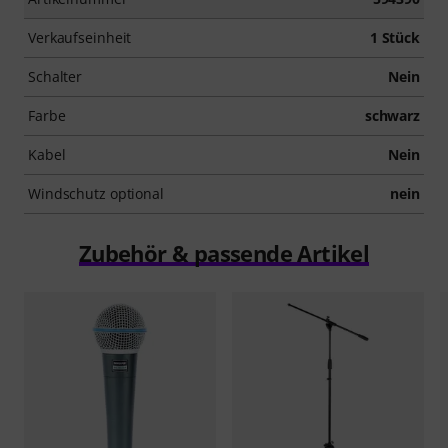
Sicherheit und Ausdruck beim Singen.
Verkaufseinheit
1 Stück
Nachdem deine Bestellung versendet wurde, erhältst
Schalter
Nein
du deinen Aktivierungscode automatisch per E-Mail.
Das Abonnement endet nach Ablauf des 90-Tage
Farbe
schwarz
Zugangs automatisch.
Kabel
Nein
Windschutz optional
nein
Zubehör & passende Artikel