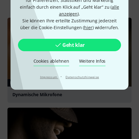
für Präferenzen, Statistiken und Marketing
Alle
Ratgeber
einfach durch einen Klick auf „Geht klar“ zu (
alle
anzeigen
).
Sie können Ihre erteilte Zustimmung jederzeit
über die Cookie-Einstellungen (
hier
) widerrufen.
Geht klar
Cookies ablehnen
Weitere Infos
·
Impressum
Datenschutzhinweise
RATGEBER
Dynamische Mikrofone