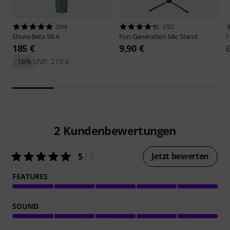
2598
2722
Shure
Beta 58 A
Fun Generation
Mic Stand
F
185 €
9,90 €
-16%
UVP: 219 €
2
Kundenbewertungen
Jetzt bewerten
5
/ 5
FEATURES
SOUND