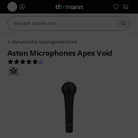
Suche 
Dynamische Gesangsmikrofone
Aston Microphones Apex Void
5.0 von 5 Sternen aus 2 Kundenbewertungen
(
2
)