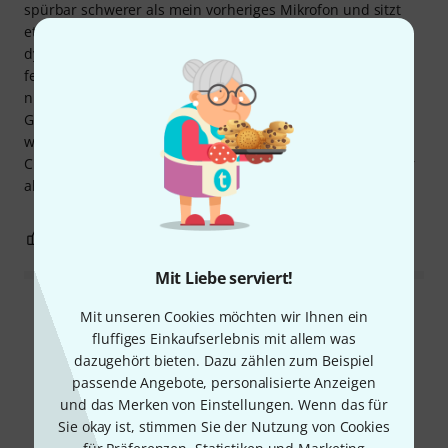
spürbar schwerer als mein vorheriges Mikrofon und sitzt
etwas fester in Standard-Mikrofonhalterungen. Die
dynamische Einstellung in der unteren Position ist
fehlerverzeihender, während die obere Position (die ich
nutze) für deutlich mehr Klarheit sorgt und sich gut gegen
Gitarre und Bass durchsetzt, ohne dabei aufdringlich zu
wirken. Die Phantomspeisung liefert spürbar zusätzlichen
Clean-Gain, den ich zwar noch nicht live testen konnte, der
aber vielversprechend klingt. Insgesamt bin ich begeistert!
2
0
BEWERTUNG MELDEN
Mit Liebe serviert!
Alle Bewertungen lesen
Mit unseren Cookies möchten wir Ihnen ein
fluffiges Einkaufserlebnis mit allem was
dazugehört bieten. Dazu zählen zum Beispiel
passende Angebote, personalisierte Anzeigen
Schon gewusst?
und das Merken von Einstellungen. Wenn das für
Sie okay ist, stimmen Sie der Nutzung von Cookies