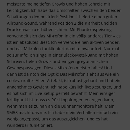
meisterte meine tiefen Growls und hohen Schreie mit
Leichtigkeit. Ich habe das Umschalten zwischen den beiden
Schaltungen demonstriert: Position 1 lieferte einen guten
Allround-Sound, während Position 2 die Klarheit und den
Druck etwas zu erhöhen schien. Mit Phantomspeisung
verwandelt sich das Mikrofon in ein völlig anderes Tier – es
ist ein absolutes Biest. Ich verwende einen aktiven Sender,
und das Mikrofon funktioniert damit einwandfrei. Nur mal
so zur Info: Ich singe in einer Black-Metal-Band mit hohen
Schreien, tiefen Growls und einigen gregorianischen
Gesangspassagen. Dieses Mikrofon meistert alles! Und
dann ist da noch die Optik: Das Mikrofon sieht aus wie ein
cooles, uraltes Alien-Artefakt, ist robust gebaut und hat ein
angenehmes Gewicht. Ich habe kürzlich live gesungen, und
es hat sich im Live-Setup perfekt bewährt. Mein einziger
Kritikpunkt ist, dass es Rückkopplungen erzeugen kann,
wenn man es zu nah an die Bühnenmonitore hält. Mein
SM58 macht das nie. Ich habe mein Verhalten einfach ein
wenig angepasst, um das auszugleichen, und es hat
wunderbar funktioniert.