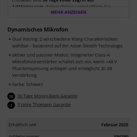
ArtMaster.com
, deiner Online-Lernplattform für
MEHR ANZEIGEN
modernen Gesangsunterricht und die Entwicklung
deiner Stimme.
Dynamisches Mikrofon
Beim Kauf dieses Produktes
im Zeitraum 15. Juli 2026
Dual Voicing: 2 verschiedene Klang-Charakteristiken
bis 14. Oktober 2026
, erhältst du einen kostenlosen 90-
wählbar - basierend auf der Aston Stealth Technologie
Tage-Gutschein Code mit vollem Zugang zu unserem
Premium-Kurs
„Singen für Anfänger“
, unterrichtet von
aktiver und passiver Modus: integrierter Class-A
Stevvi Alexander
, die bereits mit Künstlern wie
Barbra
Mikrofonvorverstärker schaltet sich ein, wenn +48 V
Streisand, Justin Timberlake und Britney Spears
Phantomspeisung anliegen und ermöglicht 20 dB
zusammengearbeitet hat.
Verstärkung
Farbe: Schwarz
Lerne die wichtigsten Gesangstechniken in
34 Schritt-
für-Schritt-Videolektionen
30 Tage Money-Back-Garantie
. Der Kurs behandelt
30
Atmung, Stimmkontrolle, Intonation, Resonanz,
3 Jahre Thomann Garantie
3
Stimmgesundheit, Selbstvertrauen sowie praktische
Übungen, die dir helfen, deine Stimme von Grund auf
zu entwickeln. Egal, ob du ganz am Anfang stehst oder
Erhältlich seit
Februar 2025
deine Gesangstechnik verbessern möchtest – dieser
Kurs bietet dir einen strukturierten Weg zu mehr
Artikelnummer
594390