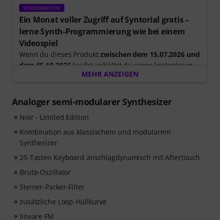
SONDERAKTION
Ein Monat voller Zugriff auf Syntorial gratis –
lerne Synth-Programmierung wie bei einem
Videospiel
Wenn du dieses Produkt
zwischen dem 15.07.2026 und
dem 15.10.2026
kaufst, erhältst du einen kostenlosen
MEHR ANZEIGEN
30-tägigen Testzugang für die Vollversion von
Syntorial
, der interaktiven Gehörbildungs-Software für
Synth-Programmierung.
Analoger semi-modularer Synthesizer
Anstatt nur Videos anzuschauen, baust du Leads,
Noir - Limited Edition
Bässe, Pads und mehr selbst nach. Erhalte direktes
Feedback, während du lernst, wie Oszillatoren, Filter,
Kombination aus klassischem und modularem
Modulation und Effekte zusammenwirken, um echte
Synthesizer
Patches zu erstellen. Dein persönlicher Gutscheincode
25-Tasten Keyboard anschlagdynamisch mit Aftertouch
wird nach deiner Bestellung automatisch per E-Mail
Brute-Oszillator
versendet. Keine Kreditkarte erforderlich. Der
Testzugang endet nach Ablauf automatisch. Bitte
Steiner-Parker-Filter
beachte, dass die Software nur in englisch verfügbar
zusätzliche Loop-Hüllkurve
ist.
lineare FM