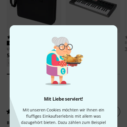
17
3
Korg
microKORG 2
B
PASST GARANTIERT
492 €
UDG
Creator Akai Force Black
54 €
-18%
UVP: 599 €
-23%
UVP: 69,95 €
10
Kundenbewertungen
Mit Liebe serviert!
Mit unseren Cookies möchten wir Ihnen ein
Jetzt bewerten
4.7
/ 5
fluffiges Einkaufserlebnis mit allem was
dazugehört bieten. Dazu zählen zum Beispiel
BEDIENUNG