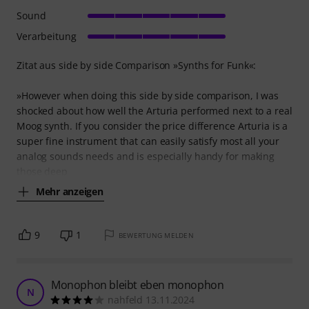
Sound
Verarbeitung
Zitat aus side by side Comparison »Synths for Funk«:
»However when doing this side by side comparison, I was
shocked about how well the Arturia performed next to a real
Moog synth. If you consider the price difference Arturia is a
super fine instrument that can easily satisfy most all your
analog sounds needs and is especially handy for making
those deep
Mehr anzeigen
9
1
BEWERTUNG MELDEN
Monophon bleibt eben monophon
N
nahfeld 13.11.2024