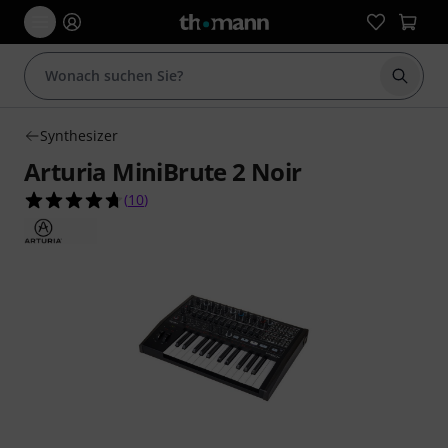
Suche 
Synthesizer
Arturia MiniBrute 2 Noir
4.7 von 5 Sternen aus 10 Kundenbewertungen
(
10
)