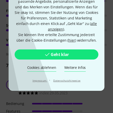
passende Angebote, personalisierte Anzeigen
und das Merken von Einstellungen. Wenn das für
FEATURES
Sie okay ist, stimmen Sie der Nutzung von Cookies
für Präferenzen, Statistiken und Marketing
einfach durch einen Klick auf „Geht klar“ zu (
alle
SOUND
anzeigen
).
Sie können Ihre erteilte Zustimmung jederzeit
VERARBEITUNG
über die Cookie-Einstellungen (
hier
) widerrufen.
Geht klar
Bewertungsrichtlinien
7
Rezensionen
Cookies ablehnen
Weitere Infos
Exzellent klingender 2-VCO-Synthesizer,
·
Impressum
Datenschutzhinweise
grandiose Performance. Für ein paar Hundert
I
Euro ...
indee 29.05.2023
Bedienung
Features