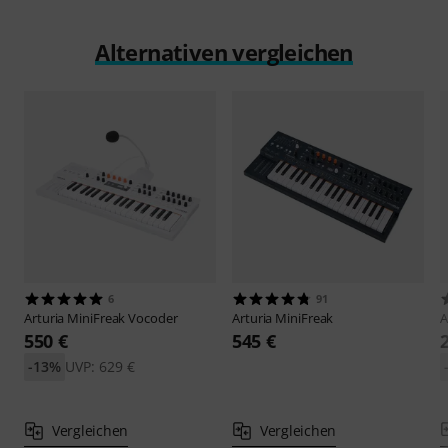
Alternativen vergleichen
6
91
Arturia
MiniFreak Vocoder
Arturia
MiniFreak
A
550 €
545 €
-13%
UVP: 629 €
Vergleichen
Vergleichen