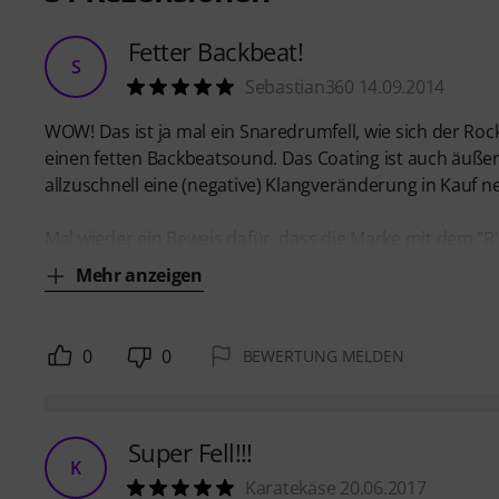
Fetter Backbeat!
S
Sebastian360 14.09.2014
WOW! Das ist ja mal ein Snaredrumfell, wie sich der R
einen fetten Backbeatsound. Das Coating ist auch äußers
allzuschnell eine (negative) Klangveränderung in Kauf
Mal wieder ein Beweis dafür, dass die Marke mit dem "R
Mehr anzeigen
0
0
BEWERTUNG MELDEN
Super Fell!!!
K
Karatekäse 20.06.2017