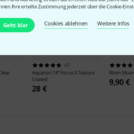
nnen Ihre erteilte Zustimmung jederzeit über die Cookie-Einst
Cookies ablehnen
Weitere Infos
Geht klar
47
Clear
Aquarian
14" Focus-X Texture
Rtom
Moon
Coated
9,90 €
28 €