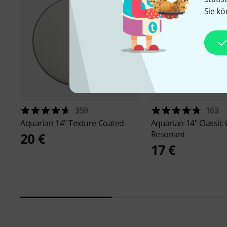
Sie kö
359
163
Aquarian
14" Texture Coated
Aquarian
14" Classic 
Resonant
20 €
17 €