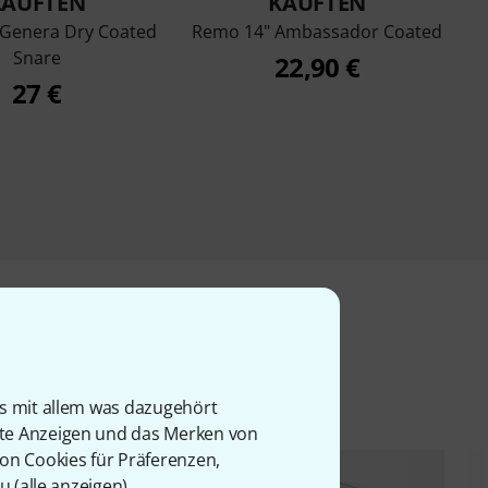
KAUFTEN
KAUFTEN
 Genera Dry Coated
Remo 14" Ambassador Coated
Snare
22,90 €
27 €
l
is mit allem was dazugehört
rte Anzeigen und das Merken von
von Cookies für Präferenzen,
u (
alle anzeigen
).