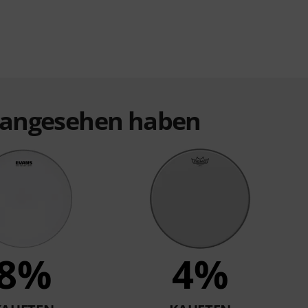
t angesehen haben
8%
4%