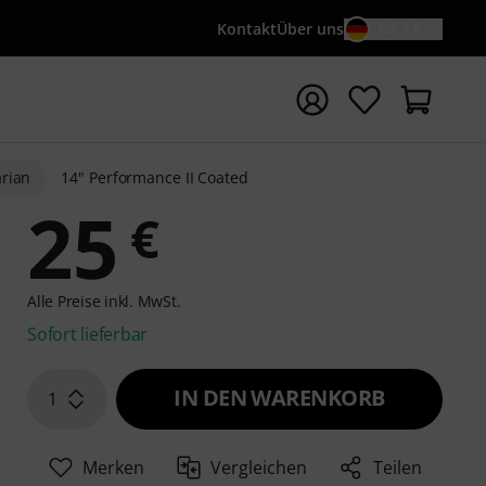
Kontakt
Über uns
DE / €
e mit Suchwort {searchTerm} starten
rian
14" Performance II Coated
25
€
Alle Preise inkl. MwSt.
Sofort lieferbar
IN DEN WARENKORB
1
Merken
Vergleichen
Teilen