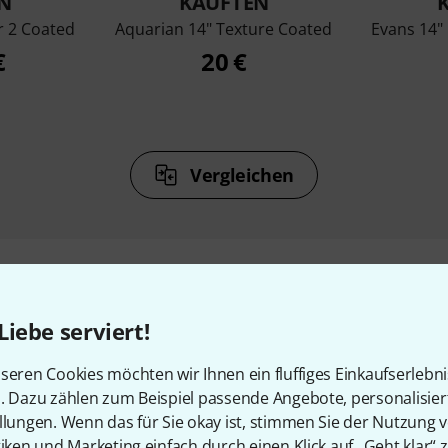
N
KAUFTEN
r 2 Coated
Aquarian 14" Texture Coated
Evans 14"
€
20 €
Vergleichen
Liebe serviert!
Zubehör & passende Artike
seren Cookies möchten wir Ihnen ein fluffiges Einkaufserlebn
n. Dazu zählen zum Beispiel passende Angebote, personalisie
llungen. Wenn das für Sie okay ist, stimmen Sie der Nutzung 
tiken und Marketing einfach durch einen Klick auf „Geht klar“ z