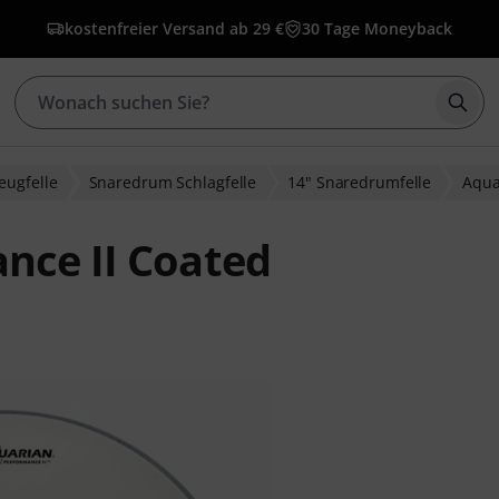
kostenfreier Versand ab 29 €
30 Tage Moneyback
Such
eugfelle
Snaredrum Schlagfelle
14" Snaredrumfelle
Aqua
nce II Coated
ewertungen