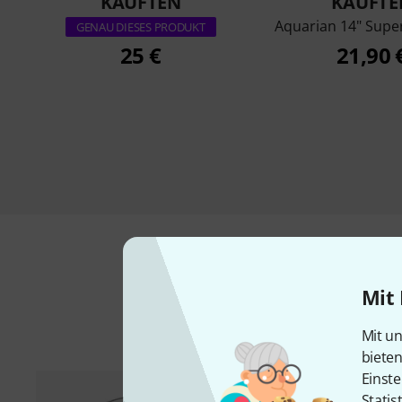
KAUFTEN
KAUFTE
Aquarian 14" Supe
GENAU DIESES PRODUKT
25 €
21,90 
Mit 
Mit un
biete
Einste
Statis