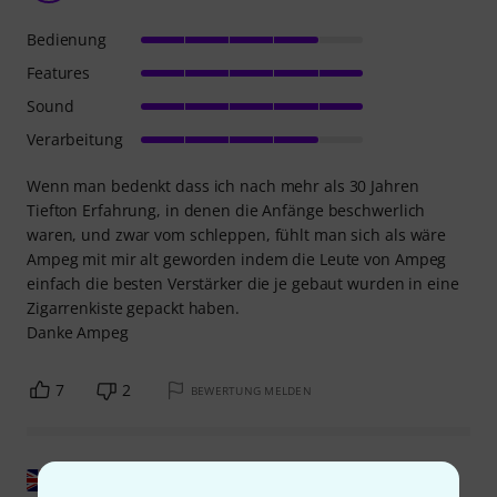
Bedienung
Features
Sound
Verarbeitung
Wenn man bedenkt dass ich nach mehr als 30 Jahren
Tiefton Erfahrung, in denen die Anfänge beschwerlich
waren, und zwar vom schleppen, fühlt man sich als wäre
Ampeg mit mir alt geworden indem die Leute von Ampeg
einfach die besten Verstärker die je gebaut wurden in eine
Zigarrenkiste gepackt haben.
Danke Ampeg
7
2
BEWERTUNG MELDEN
Original zeigen