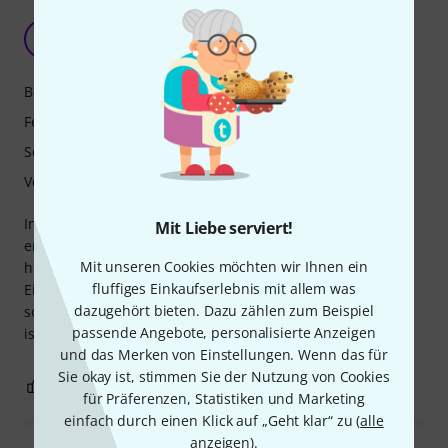
Funktioniert einwandfrei!!!
M
Mazout 01.05.2026
Bedienung
Features
Sound
Verarbeitung
In Kombination mit einem FRFR-Lautsprecher habe ich
Mit Liebe serviert!
endlich eine kompakte und leichte Lösung mit
Mit unseren Cookies möchten wir Ihnen ein
hervorragendem Klang gefunden. Der Zugriff auf die
fluffiges Einkaufserlebnis mit allem was
Einstellungen ist besonders einfach und ergonomisch,
dazugehört bieten. Dazu zählen zum Beispiel
sodass sich der Klang präzise formen lässt. Der Live-Sound
passende Angebote, personalisierte Anzeigen
ist exzellent.
und das Merken von Einstellungen. Wenn das für
Sie okay ist, stimmen Sie der Nutzung von Cookies
2
0
BEWERTUNG MELDEN
für Präferenzen, Statistiken und Marketing
einfach durch einen Klick auf „Geht klar“ zu (
alle
anzeigen
).