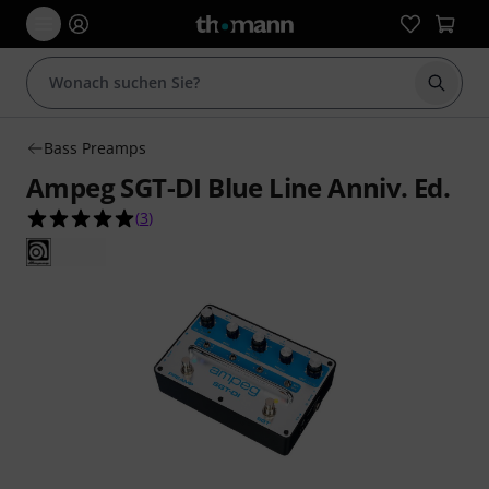
Suche 
Bass Preamps
Ampeg SGT-DI Blue Line Anniv. Ed.
5.0 von 5 Sternen aus 3 Kundenbewertungen
(
3
)