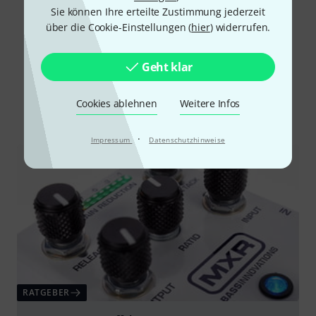
Alle Bewertungen lesen
Sie können Ihre erteilte Zustimmung jederzeit
über die Cookie-Einstellungen (
hier
) widerrufen.
Geht klar
Schon gewusst?
Cookies ablehnen
Weitere Infos
Alle
Ratgeber
·
Impressum
Datenschutzhinweise
RATGEBER