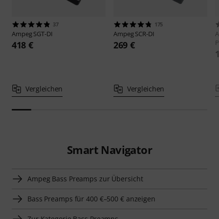
37
175
Ampeg
SGT-DI
Ampeg
SCR-DI
P
418 €
269 €
Vergleichen
Vergleichen
Smart Navigator
Ampeg Bass Preamps zur Übersicht
Bass Preamps für 400 €–500 € anzeigen
Zur Kategorie Bass Preamps