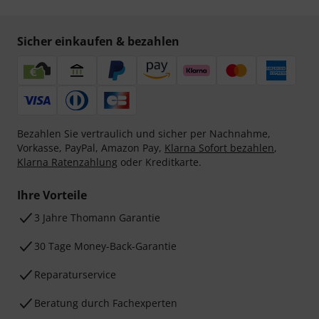
E-Mail-Adresse
*
Jetzt anmelden
Mit Klick auf „Jetzt anmelden“ stimmen Sie dem Erhalt von E-Mail-
Werbung und einer Messung des E-Mail-Nutzungsverhaltens zu. Die
Abmeldung ist jederzeit möglich. Weitere Informationen finden Sie in
unseren
Datenschutzhinweisen
.
* Pflichtfeld
Sicher einkaufen & bezahlen
Bezahlen Sie vertraulich und sicher per Nachnahme,
Vorkasse, PayPal, Amazon Pay,
Klarna Sofort bezahlen
,