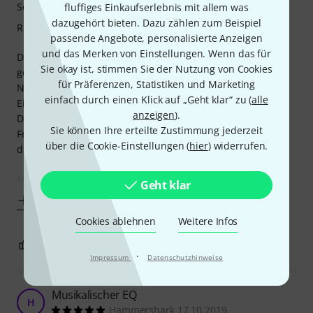
Sound/Qualität
fluffiges Einkaufserlebnis mit allem was
dazugehört bieten. Dazu zählen zum Beispiel
Rechner Auslastung
passende Angebote, personalisierte Anzeigen
und das Merken von Einstellungen. Wenn das für
Dieses Plugin ist für mich persönlich unverzichtbar
Sie okay ist, stimmen Sie der Nutzung von Cookies
geworden.
für Präferenzen, Statistiken und Marketing
Nutze es für Drum, Bass und Gitarrenbearbeitung und die
einfach durch einen Klick auf „Geht klar“ zu (
alle
Einsatzmöglichkeiten reichen definitiv noch viel weiter !
anzeigen
).
Die Kurven gefallen mir besonders gut, speziell in höheren
Sie können Ihre erteilte Zustimmung jederzeit
Frequenzbereichen kann man schön dezent boosten ohne
über die Cookie-Einstellungen (
hier
) widerrufen.
das es harsch oder kratzig klingt.
Mir gefällt auch das man
Geht klar
Mehr anzeigen
Cookies ablehnen
Weitere Infos
4
0
BEWERTUNG MELDEN
·
Impressum
Datenschutzhinweise
Musikalischer EQ
H
Hammershark 17.10.2019