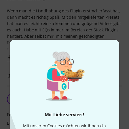
Wenn man die Handhabung des Plugin erstmal erfasst hat,
dann macht es richtig Spaß. Mit den mitgelieferten Presets,
hat man es leicht rein zu kommen und gnügend Videos gibt
es auch. Habe mit EQs immer im Bereich der Stock Plugins
hantiert. Aber selbst mir, mit meinen geschädigten
Drummerohren ( InEar gab es zu meinen wilden Zeiten
nicht) ist die angenehme Arbeitsweise
Mehr anzeigen
3
1
BEWERTUNG MELDEN
Klasse !
S
Schenzer 21.02.2018
Mit Liebe serviert!
Features
Bedienung
Mit unseren Cookies möchten wir Ihnen ein