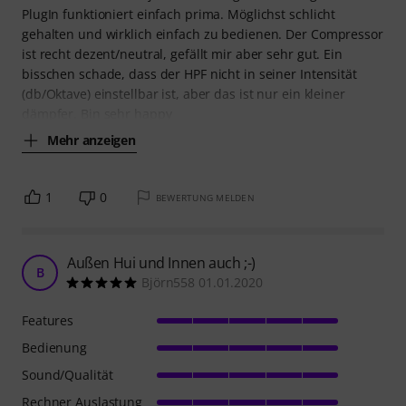
PlugIn funktioniert einfach prima. Möglichst schlicht
gehalten und wirklich einfach zu bedienen. Der Compressor
ist recht dezent/neutral, gefällt mir aber sehr gut. Ein
bisschen schade, dass der HPF nicht in seiner Intensität
(db/Oktave) einstellbar ist, aber das ist nur ein kleiner
dämpfer. Bin sehr happy
Mehr anzeigen
1
0
BEWERTUNG MELDEN
Außen Hui und Innen auch ;-)
B
Björn558 01.01.2020
Features
Bedienung
Sound/Qualität
Rechner Auslastung