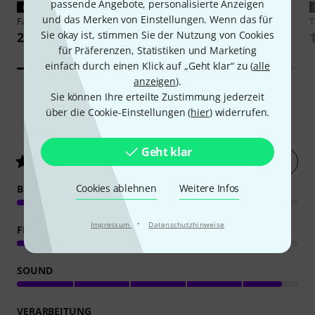
passende Angebote, personalisierte Anzeigen
PASST GARANTIERT
PASST GARANTIERT
und das Merken von Einstellungen. Wenn das für
Fatar
VFP1-25
Thomann
Keyboard Bag 49-2
Sie okay ist, stimmen Sie der Nutzung von Cookies
24,90 €
27 €
für Präferenzen, Statistiken und Marketing
einfach durch einen Klick auf „Geht klar“ zu (
alle
anzeigen
).
Sie können Ihre erteilte Zustimmung jederzeit
über die Cookie-Einstellungen (
hier
) widerrufen.
14
Kundenbewertungen
Geht klar
Jetzt bewerten
4.6
/ 5
Cookies ablehnen
Weitere Infos
BEDIENUNG
·
Impressum
Datenschutzhinweise
FEATURES
SOUND
VERARBEITUNG