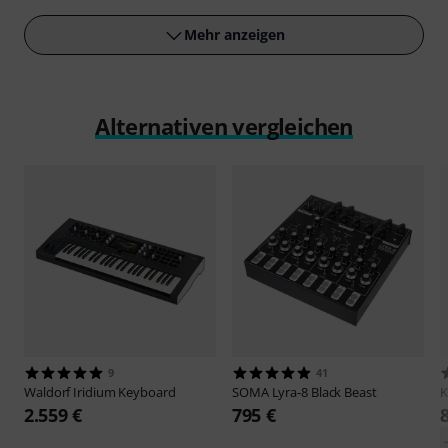
Mehr anzeigen
Alternativen vergleichen
9
41
Waldorf
Iridium Keyboard
SOMA
Lyra-8 Black Beast
K
2.559 €
795 €