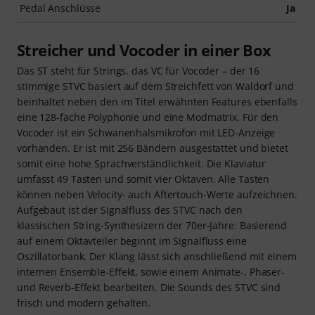
Pedal Anschlüsse
Ja
Streicher und Vocoder in einer Box
Das ST steht für Strings, das VC für Vocoder – der 16
stimmige STVC basiert auf dem Streichfett von Waldorf und
beinhaltet neben den im Titel erwähnten Features ebenfalls
eine 128-fache Polyphonie und eine Modmatrix. Für den
Vocoder ist ein Schwanenhalsmikrofon mit LED-Anzeige
vorhanden. Er ist mit 256 Bändern ausgestattet und bietet
somit eine hohe Sprachverständlichkeit. Die Klaviatur
umfasst 49 Tasten und somit vier Oktaven. Alle Tasten
können neben Velocity- auch Aftertouch-Werte aufzeichnen.
Aufgebaut ist der Signalfluss des STVC nach den
klassischen String-Synthesizern der 70er-Jahre: Basierend
auf einem Oktavteiler beginnt im Signalfluss eine
Oszillatorbank. Der Klang lässt sich anschließend mit einem
internen Ensemble-Effekt, sowie einem Animate-, Phaser-
und Reverb-Effekt bearbeiten. Die Sounds des STVC sind
frisch und modern gehalten.