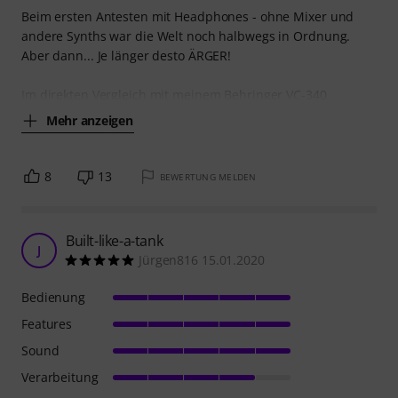
Beim ersten Antesten mit Headphones - ohne Mixer und
andere Synths war die Welt noch halbwegs in Ordnung.
Aber dann... Je länger desto ÄRGER!
Im direkten Vergleich mit meinem Behringer VC-340
Mehr anzeigen
8
13
BEWERTUNG MELDEN
Built-like-a-tank
J
Jürgen816 15.01.2020
Bedienung
Features
Sound
Verarbeitung