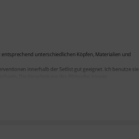
it entsprechend unterschiedlichen Köpfen, Materialien und
terventionen innerhalb der Setlist gut geeignet. Ich benutze sie
wechseln. Die Verarbeitung des Filzkopfes könnte