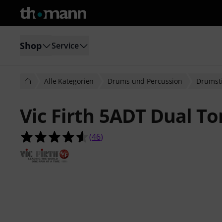
Shop
Service
Alle Kategorien
Drums und Percussion
Drumsti
Vic Firth 5ADT Dual T
4.6 von 5 Sternen aus 46 Kundenb
(
46
)