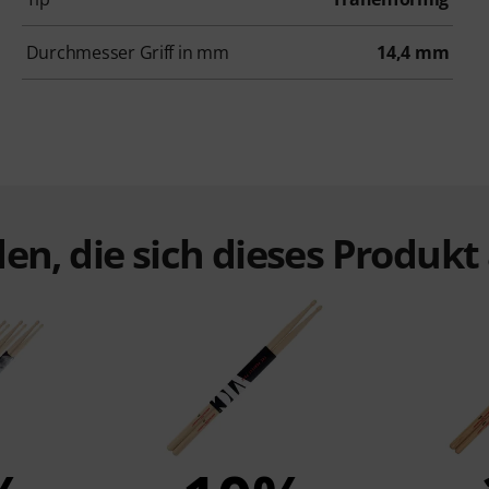
Durchmesser Griff in mm
14,4 mm
en, die sich dieses Produk