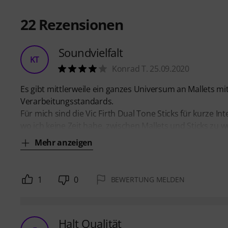
22
Rezensionen
Soundvielfalt
KT
Konrad T. 25.09.2020
Es gibt mittlerweile ein ganzes Universum an Mallets m
Verarbeitungsstandards.
Für mich sind die Vic Firth Dual Tone Sticks für kurze In
wo ich keine Zeit habe, zwischen Mallets und Sticks zu 
Mehr anzeigen
1
0
BEWERTUNG MELDEN
Halt Qualität