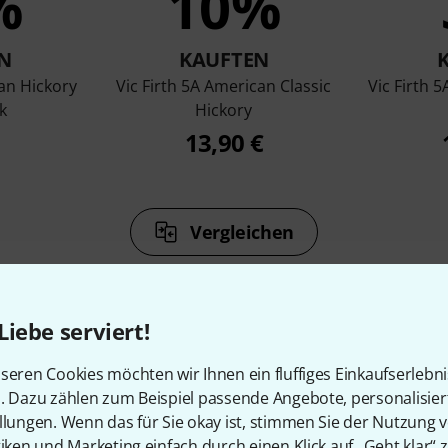
%
10%
N
KAUFTEN
can Hickory
Vic Firth 5A American Classic
Vic Firth 
k
Hickory
13,90 €
Vergleichen
Liebe serviert!
seren Cookies möchten wir Ihnen ein fluffiges Einkaufserlebn
Zubehör & passende Artike
n. Dazu zählen zum Beispiel passende Angebote, personalisie
llungen. Wenn das für Sie okay ist, stimmen Sie der Nutzung 
tiken und Marketing einfach durch einen Klick auf „Geht klar“ z