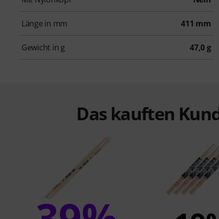
Länge in mm
411 mm
Gewicht in g
47,0 g
Das kauften Kund
39%