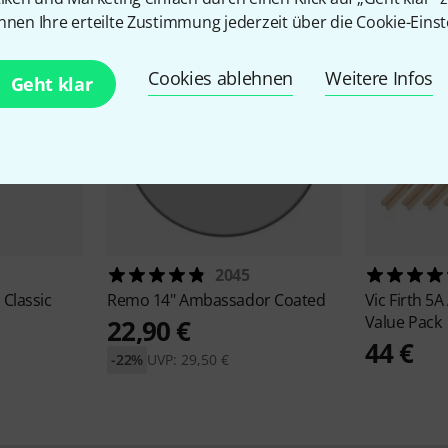
nnen Ihre erteilte Zustimmung jederzeit über die Cookie-Einst
Cookies ablehnen
Weitere Infos
Geht klar
2045
Classic
Remo
14" Ambassador Coated
Vic Firth
5A
Value Pack
22,90 €
44 €
-22%
UVP: 29,50 €