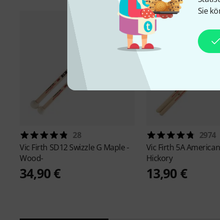
Sie kö
28
2974
Vic Firth
SD12 Swizzle G Maple -
Vic Firth
5A American 
Wood-
Hickory
34,90 €
13,90 €