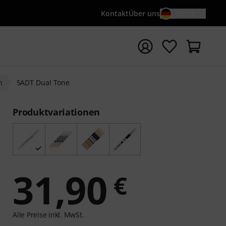
Kontakt
Über uns
DE / €
e mit Suchwort {searchTerm} starten
h
5ADT Dual Tone
Produktvariationen
31,90
€
Alle Preise inkl. MwSt.