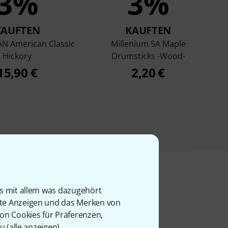
3%
3%
KAUFTEN
KAUFTEN
5AN American Classic
Millenium 5A Maple
Hickory
Drumsticks -Wood-
15,90 €
2,20 €
is mit allem was dazugehört
l
rte Anzeigen und das Merken von
von Cookies für Präferenzen,
u (
alle anzeigen
).