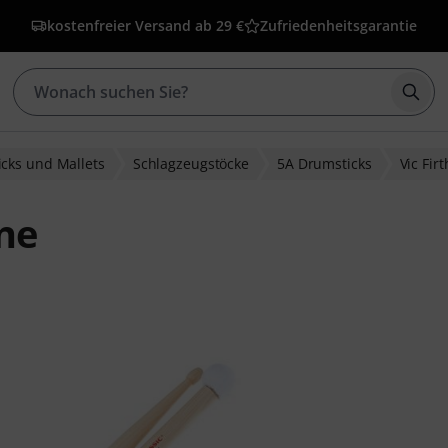
kostenfreier Versand ab 29 €
Zufriedenheitsgarantie
Such
cks und Mallets
Schlagzeugstöcke
5A Drumsticks
Vic Firt
one
ewertungen