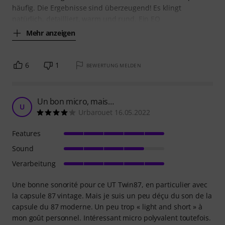
häufig. Die Ergebnisse sind überzeugend! Es klingt
natürlich, detailliert, warm und rund. Ein EQ
Mehr anzeigen
6
1
BEWERTUNG MELDEN
Un bon micro, mais…
U
Urbarouet 16.05.2022
Features
Sound
Verarbeitung
Une bonne sonorité pour ce UT Twin87, en particulier avec
la capsule 87 vintage. Mais je suis un peu déçu du son de la
capsule du 87 moderne. Un peu trop « light and short » à
mon goût personnel. Intéressant micro polyvalent toutefois.