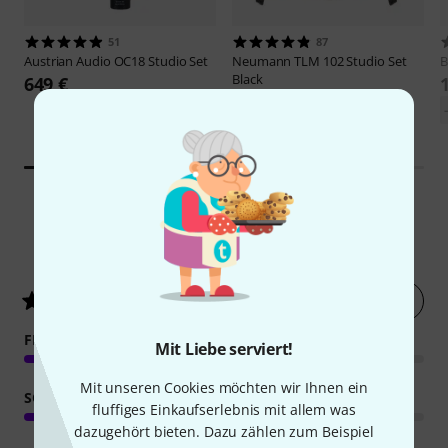
51
87
Austrian Audio
OC18 Studio Set
Neumann
TLM 102 Studio Set
B
Black
649 €
739 €
-13%
UVP: 849 €
11
Kundenbewertungen
Jetzt bewerten
4.5
/ 5
FEATURES
Mit Liebe serviert!
Mit unseren Cookies möchten wir Ihnen ein
SOUND
fluffiges Einkaufserlebnis mit allem was
dazugehört bieten. Dazu zählen zum Beispiel