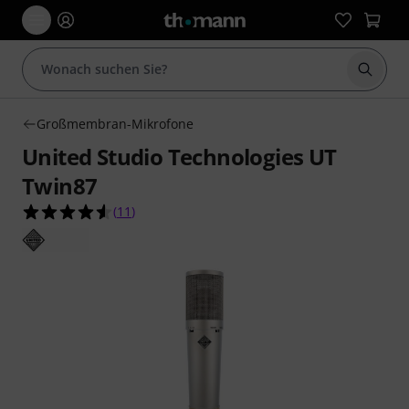
Suche 
Großmembran-Mikrofone
United Studio Technologies UT
Twin87
4.5 von 5 Sternen aus 11 Kundenbewertungen
(
11
)