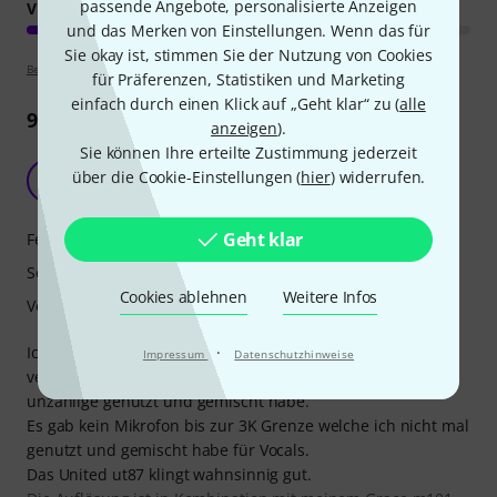
passende Angebote, personalisierte Anzeigen
VERARBEITUNG
und das Merken von Einstellungen. Wenn das für
Sie okay ist, stimmen Sie der Nutzung von Cookies
Bewertungsrichtlinien
für Präferenzen, Statistiken und Marketing
einfach durch einen Klick auf „Geht klar“ zu (
alle
9
Rezensionen
anzeigen
).
Sie können Ihre erteilte Zustimmung jederzeit
Besser als gedacht, nicht nur für den Preis
über die Cookie-Einstellungen (
hier
) widerrufen.
B
Breymien 20.05.2022
Geht klar
Features
Sound
Cookies ablehnen
Weitere Infos
Verarbeitung
·
Ich würde behaupten dass ich mich extrem gut mit den
Impressum
Datenschutzhinweise
verschiedensten Mikrofonen auskenne, da ich bereits
unzählige genutzt und gemischt habe.
Es gab kein Mikrofon bis zur 3K Grenze welche ich nicht mal
genutzt und gemischt habe für Vocals.
Das United ut87 klingt wahnsinnig gut.