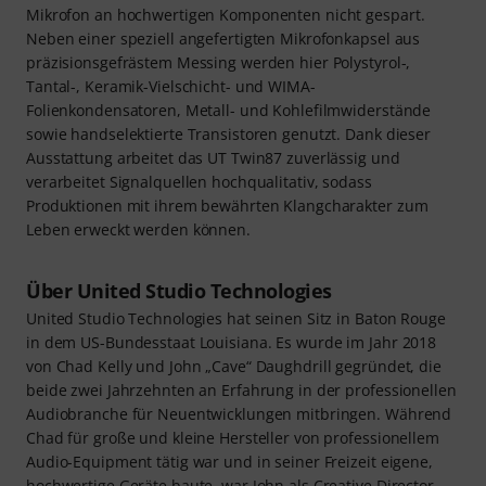
Mikrofon an hochwertigen Komponenten nicht gespart.
Neben einer speziell angefertigten Mikrofonkapsel aus
präzisionsgefrästem Messing werden hier Polystyrol-,
Tantal-, Keramik-Vielschicht- und WIMA-
Folienkondensatoren, Metall- und Kohlefilmwiderstände
sowie handselektierte Transistoren genutzt. Dank dieser
Ausstattung arbeitet das UT Twin87 zuverlässig und
verarbeitet Signalquellen hochqualitativ, sodass
Produktionen mit ihrem bewährten Klangcharakter zum
Leben erweckt werden können.
Über United Studio Technologies
United Studio Technologies hat seinen Sitz in Baton Rouge
in dem US-Bundesstaat Louisiana. Es wurde im Jahr 2018
von Chad Kelly und John „Cave“ Daughdrill gegründet, die
beide zwei Jahrzehnten an Erfahrung in der professionellen
Audiobranche für Neuentwicklungen mitbringen. Während
Chad für große und kleine Hersteller von professionellem
Audio-Equipment tätig war und in seiner Freizeit eigene,
hochwertige Geräte baute, war John als Creative Director,