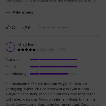
Die Auflösung ist in Kombination mit meinem Grace m101
sehr detailliert. Die
Mehr anzeigen
30
9
BEWERTUNG MELDEN
Klingt fein!
G
G.S.Sax 09.11.2024
Features
Sound
Verarbeitung
Ein Neumann U87 steht mir zum Vergleich nicht zur
Verfügung. Daher: ob und inwieweit das Twin 87 ihm
klanglich nahe steht, kann ich nicht mit Gewissheit sagen,
wohl aber, dass dies Mikrofon sehr fein klingt. Ich nehme
damit überwiegend akustische Instrunente auf, Saxophone