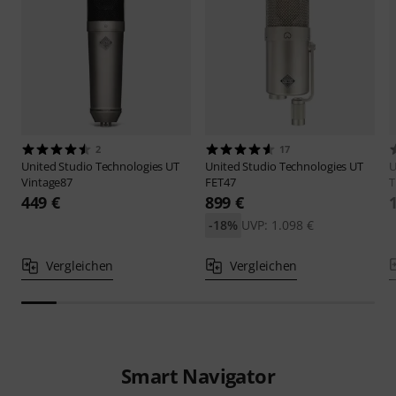
2
17
United Studio Technologies
UT
United Studio Technologies
UT
U
Vintage87
FET47
T
449 €
899 €
-18%
UVP: 1.098 €
Vergleichen
Vergleichen
Smart Navigator