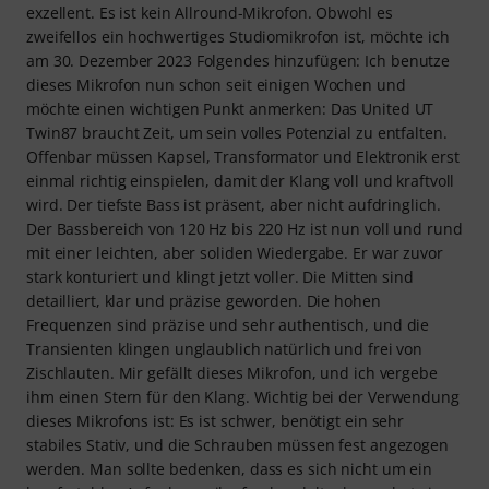
exzellent. Es ist kein Allround-Mikrofon. Obwohl es
zweifellos ein hochwertiges Studiomikrofon ist, möchte ich
am 30. Dezember 2023 Folgendes hinzufügen: Ich benutze
dieses Mikrofon nun schon seit einigen Wochen und
möchte einen wichtigen Punkt anmerken: Das United UT
Twin87 braucht Zeit, um sein volles Potenzial zu entfalten.
Offenbar müssen Kapsel, Transformator und Elektronik erst
einmal richtig einspielen, damit der Klang voll und kraftvoll
wird. Der tiefste Bass ist präsent, aber nicht aufdringlich.
Der Bassbereich von 120 Hz bis 220 Hz ist nun voll und rund
mit einer leichten, aber soliden Wiedergabe. Er war zuvor
stark konturiert und klingt jetzt voller. Die Mitten sind
detailliert, klar und präzise geworden. Die hohen
Frequenzen sind präzise und sehr authentisch, und die
Transienten klingen unglaublich natürlich und frei von
Zischlauten. Mir gefällt dieses Mikrofon, und ich vergebe
ihm einen Stern für den Klang. Wichtig bei der Verwendung
dieses Mikrofons ist: Es ist schwer, benötigt ein sehr
stabiles Stativ, und die Schrauben müssen fest angezogen
werden. Man sollte bedenken, dass es sich nicht um ein