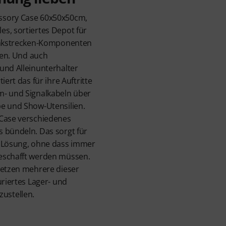
ssory Case 60x50x50cm,
s, sortiertes Depot für
Funkstrecken-Komponenten
lten. Und auch
und Alleinunterhalter
iert das für ihre Auftritte
m- und Signalkabeln über
be und Show-Utensilien.
 Case verschiedenes
 bündeln. Das sorgt für
e Lösung, ohne dass immer
eschafft werden müssen.
setzen mehrere dieser
uriertes Lager- und
ustellen.