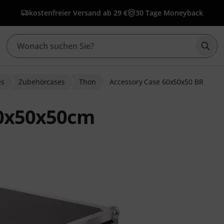
kostenfreier Versand ab 29 €
30 Tage Moneyback
Such
es
Zubehörcases
Thon
Accessory Case 60x50x50 BR
60x50x50cm
bewertungen