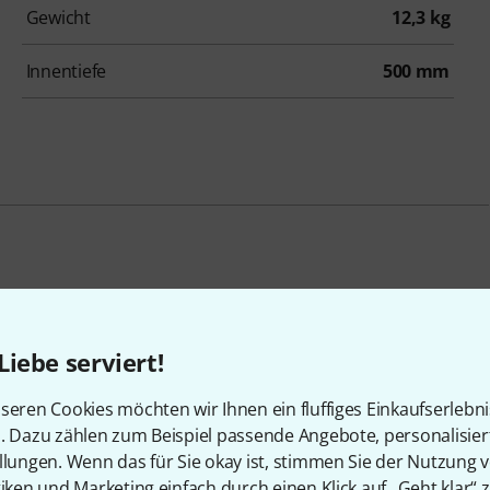
Gewicht
12,3 kg
Innentiefe
500 mm
tes Univ
Liebe serviert!
Case
seren Cookies möchten wir Ihnen ein fluffiges Einkaufserlebn
n. Dazu zählen zum Beispiel passende Angebote, personalisie
llungen. Wenn das für Sie okay ist, stimmen Sie der Nutzung 
tiken und Marketing einfach durch einen Klick auf „Geht klar“ z