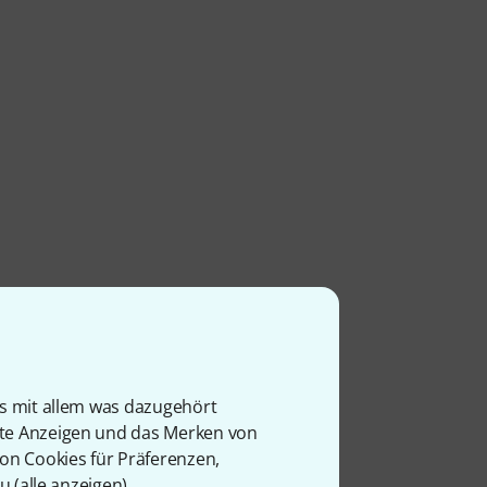
ersal-
is mit allem was dazugehört
rte Anzeigen und das Merken von
von Cookies für Präferenzen,
u (
alle anzeigen
).