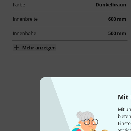
Farbe
Dunkelbraun
Innenbreite
600 mm
Innenhöhe
500 mm
Mehr anzeigen
Robus
Mit 
Mit un
biete
Einste
Statis