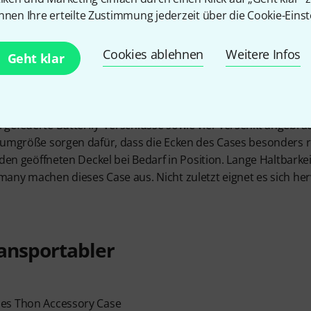
nnen Ihre erteilte Zustimmung jederzeit über die Cookie-Einst
Cookies ablehnen
Weitere Infos
0x50x50cm ist ein stabiles Zubehör-Case, mit dem sich Equi
Geht klar
en und lagern lässt. Dadurch, dass es in zahlreichen verschi
 Maßanfertigungen. Sein 6,8mm starkes Gehäuse aus Multiplex 
 welche einen besonders starken Schutz gegen häufige und in
gefederte Butterfly-Verschlüsse sowie vier versenkt angebrac
iumgröße sorgen dafür, dass die Ecken des Cases besonders r
 den geöffneten Deckel bei Bedarf in Position. Lange Haltbark
any machen dieses Case aus. Nicht zuletzt eignet es sich her
ransportabler
es Thon Accessory Case