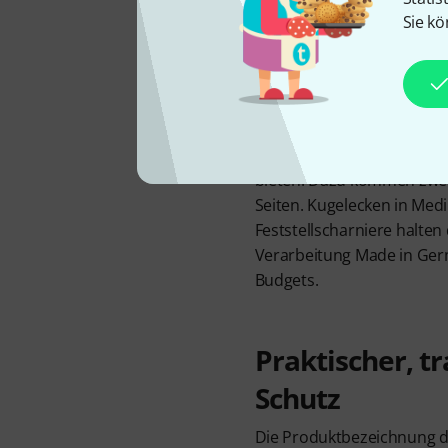
Sie kö
Das Thon Accessory Case 6
übersichtlich transportier
ist, erübrigen sich teure
Aluschutzkanten versehen,
bieten. Dazu kommen zwei 
Seiten. Kugelecken in Med
Feststellscharniere halten
Verarbeitung Made in Germ
Budgets.
Praktischer, t
Schutz
Die Produktbezeichnung d