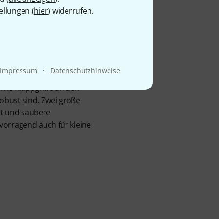
ellungen (
hier
) widerrufen.
pment sicher und
edenen Größen verfügbar
ist mit 30mm breiten
·
Impressum
Datenschutzhinweise
tensive äußere Einflüsse
hte Klappgriffe an den
obust sind. Zwei große
eit und saubere
vorragend auch für kleine