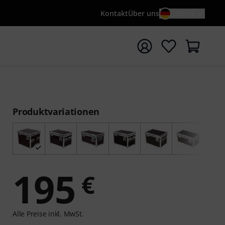
Kontakt
Über uns
DE / €
e mit Suchwort {searchTerm} starten
Produktvariationen
195
€
Alle Preise inkl. MwSt.