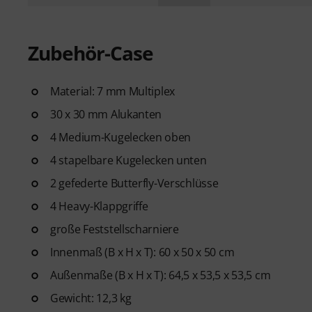
Zubehör-Case
Material: 7 mm Multiplex
30 x 30 mm Alukanten
4 Medium-Kugelecken oben
4 stapelbare Kugelecken unten
2 gefederte Butterfly-Verschlüsse
4 Heavy-Klappgriffe
große Feststellscharniere
Innenmaß (B x H x T): 60 x 50 x 50 cm
Außenmaße (B x H x T): 64,5 x 53,5 x 53,5 cm
Gewicht: 12,3 kg