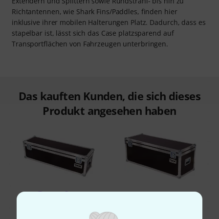
Extendern und Splittern sowie Rundstrahl- bis hin zu
Richtantennen, wie Shark Fins/Paddles, finden hier
inklusive ihrer mobilen Halterungen Platz. Dadurch, dass es
stapelbar ist, lässt sich das Case platzsparend auf
Transportflächen von Fahrzeugen unterbringen.
Das kauften Kunden, die sich dieses
Produkt angesehen haben
34%
10%