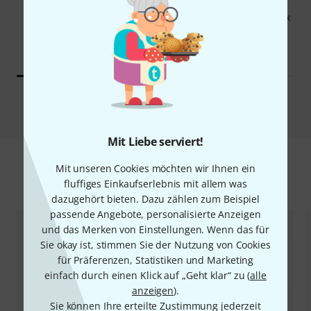
KAUFTEN
KAUFTEN
Thon Accessory Case 110 x
GENAU DIESES PRODUKT
40 x 40
175 €
195 €
Vergleichen
Mit Liebe serviert!
Mit unseren Cookies möchten wir Ihnen ein
Zubehör & passende Artikel
fluffiges Einkaufserlebnis mit allem was
dazugehört bieten. Dazu zählen zum Beispiel
passende Angebote, personalisierte Anzeigen
und das Merken von Einstellungen. Wenn das für
Sie okay ist, stimmen Sie der Nutzung von Cookies
für Präferenzen, Statistiken und Marketing
einfach durch einen Klick auf „Geht klar“ zu (
alle
anzeigen
).
Sie können Ihre erteilte Zustimmung jederzeit