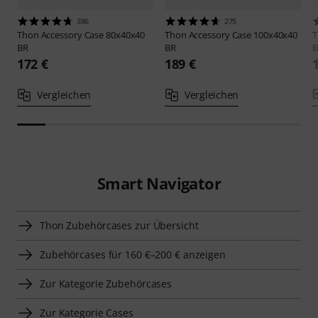
386
275
Thon
Accessory Case 80x40x40
Thon
Accessory Case 100x40x40
BR
BR
B
172 €
189 €
Vergleichen
Vergleichen
Smart Navigator
Thon Zubehörcases zur Übersicht
Zubehörcases für 160 €–200 € anzeigen
Zur Kategorie Zubehörcases
Zur Kategorie Cases