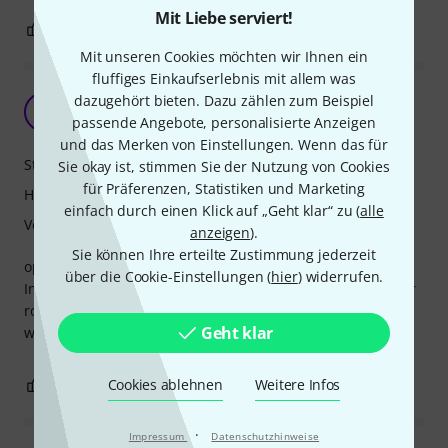
Mit Liebe serviert!
0
0
BEWERTUNG MELDEN
Mit unseren Cookies möchten wir Ihnen ein
fluffiges Einkaufserlebnis mit allem was
gutes Case
dazugehört bieten. Dazu zählen zum Beispiel
U
U.Jakobs 31.10.2018
passende Angebote, personalisierte Anzeigen
und das Merken von Einstellungen. Wenn das für
Stabilität
Sie okay ist, stimmen Sie der Nutzung von Cookies
für Präferenzen, Statistiken und Marketing
Handling
einfach durch einen Klick auf „Geht klar“ zu (
alle
Verarbeitung
anzeigen
).
Sie können Ihre erteilte Zustimmung jederzeit
optimale Abmessungen für den Moog. Durchdachte
über die Cookie-Einstellungen (
hier
) widerrufen.
Innenpolsterung ohne Druck auf die Potis auszuüben. Sehr
robustes gutes Case, dass zusammen mit dem Moog alt
Geht klar
werden kann ;-)
0
0
Cookies ablehnen
Weitere Infos
BEWERTUNG MELDEN
·
Impressum
Datenschutzhinweise