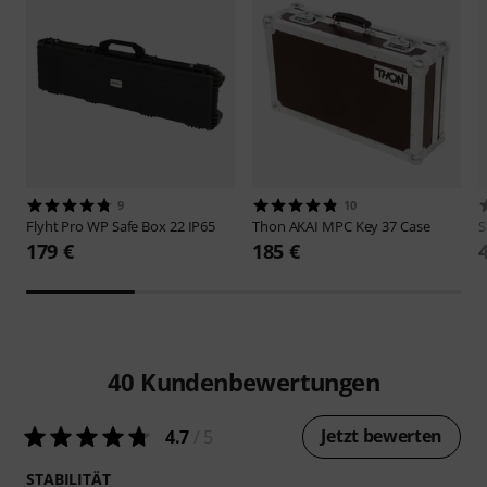
9
10
Flyht Pro
WP Safe Box 22 IP65
Thon
AKAI MPC Key 37 Case
S
179 €
185 €
40
Kundenbewertungen
Jetzt bewerten
4.7
/ 5
STABILITÄT