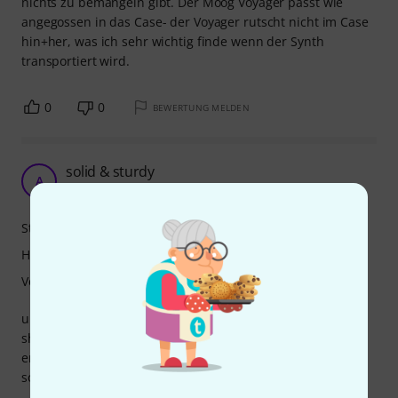
nichts zu bemängeln gibt. Der Moog Voyager passt wie
angegossen in das Case- der Voyager rutscht nicht im Case
hin+her, was ich sehr wichtig finde wenn der Synth
transportiert wird.
0
0
BEWERTUNG MELDEN
solid & sturdy
A
aanil 30.05.2019
Stabilität
Handling
Verarbeitung
ultra sturdy case. bought it to carry my minimoog. Had to
shave off a bit of the foam though to make it fit but in the
end it worked perfectly and my minimoog was safe and
sound in the cargo hold of the plane.