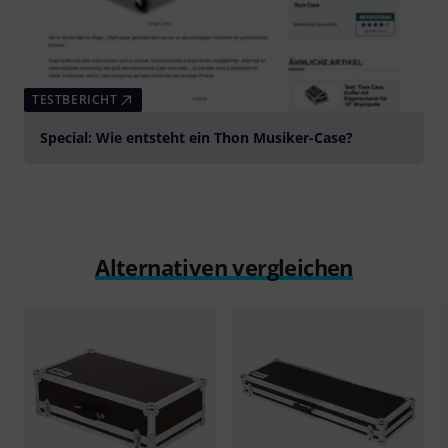
TESTBERICHT
Special: Wie entsteht ein Thon Musiker-Case?
Alternativen vergleichen