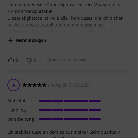
stehen haben will. Ohne Flightcase ist der Voyager nicht
sinnvoll transportabel.
Dieses Flightcase ist - wie alle Thon-Cases, die ich bisher
besitze - absolut stabil und optimal passgenau.
Im Deckel ist links und rechts ca. 4cm dicke zusätzliche
Mehr anzeigen
0
0
BEWERTUNG MELDEN
A
analogish 31.08.2021
Stabilität
Handling
Verarbeitung
Ein stabiles Case an dem es aus meiner Sicht qualitativ