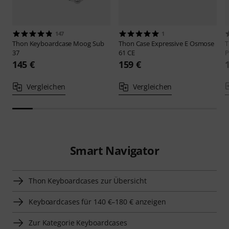
147
1
Thon
Keyboardcase Moog Sub
Thon
Case Expressive E Osmose
37
61 CE
P
145 €
159 €
Vergleichen
Vergleichen
Smart Navigator
Thon Keyboardcases zur Übersicht
Keyboardcases für 140 €–180 € anzeigen
Zur Kategorie Keyboardcases