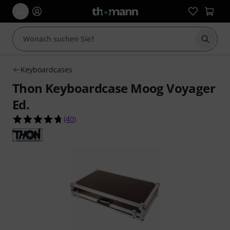
Suche 
Keyboardcases
Thon Keyboardcase Moog Voyager
Ed.
4.7 von 5 Sternen aus 40 Kundenbewertungen
(
40
)