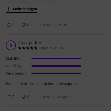
geschützt bei Nichtverwendung. Für das
Mehr anzeigen
0
0
BEWERTUNG MELDEN
Passt perfekt
G
Gigan 26.01.2022
Stabilität
Handling
Verarbeitung
Passt perfekt - endlich sicher unterwegs sein.
0
0
BEWERTUNG MELDEN