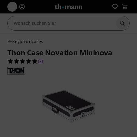
Suche 
Keyboardcases
Thon Case Novation Mininova
5.0 von 5 Sternen aus 7 Kundenbewertungen
(
7
)