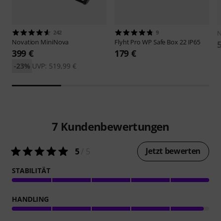
242
9
N
Novation
MiniNova
Flyht Pro
WP Safe Box 22 IP65
399 €
179 €
-23%
UVP: 519,99 €
7
Kundenbewertungen
Jetzt bewerten
5
/ 5
STABILITÄT
HANDLING