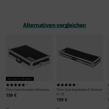
Alternativen vergleichen
AKTUELLES PRODUKT
7
1
Thon
Case Novation Mininova
Thon
Case Expressive E Osmose
61 CE
P
159 €
159 €