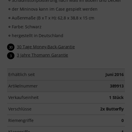
Schaumstoffpolsterung nach Maß im Boden und Deckel
der Mininova kann im Case gespielt werden
Außenmaße (B x T x H): 62,8 x 38,8 x 15 cm
Farbe: Schwarz
hergestellt in Deutschland
30 Tage Money-Back-Garantie
30
3 Jahre Thomann Garantie
3
Erhältlich seit
Juni 2016
Artikelnummer
389913
Verkaufseinheit
1 Stück
Verschlüsse
2x Butterfly
Riemengriffe
0
Klappgriffe
1