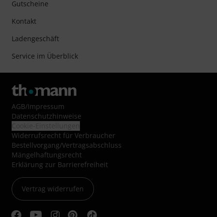
Gutscheine
Kontakt
Ladengeschäft
Service im Überblick
AGB
/
Impressum
Datenschutzhinweise
Cookie-Einstellungen
Widerrufsrecht für Verbraucher
Bestellvorgang/Vertragsabschluss
Mängelhaftungsrecht
Erklärung zur Barrierefreiheit
Vertrag widerrufen