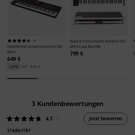
54
Native Instruments
Kontrol S61
Native Instruments
Kontrol S61
MK3 Case Bundle
F
MK3
799 €
649 €
-24%
UVP: 849 €
3
Kundenbewertungen
Jetzt bewerten
4.7
/ 5
STABILITÄT