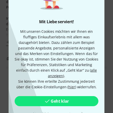
den Maßen ja klar war, aber somit ist noch platz für mein
Pult und weitere Sachen.
In der Höhe und Länge passt es perfekt und rutsch oder
Mit Liebe serviert!
drückt nicht!
Es wirkt Stabil und robust! Da kann man auch mal ohne
Mit unseren Cookies möchten wir Ihnen ein
Bedenken mit 2-3 Bier den
fluffiges Einkaufserlebnis mit allem was
Mehr anzeigen
dazugehört bieten. Dazu zählen zum Beispiel
passende Angebote, personalisierte Anzeigen
und das Merken von Einstellungen. Wenn das für
0
1
BEWERTUNG MELDEN
Sie okay ist, stimmen Sie der Nutzung von Cookies
für Präferenzen, Statistiken und Marketing
einfach durch einen Klick auf „Geht klar“ zu (
alle
anzeigen
).
Alle Bewertungen lesen
Sie können Ihre erteilte Zustimmung jederzeit
über die Cookie-Einstellungen (
hier
) widerrufen.
Schon gewusst?
Geht klar