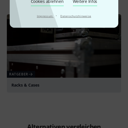
Alle
Ratgeber
Cookies ablehnen
Weitere Infos
·
Impressum
Datenschutzhinweise
RATGEBER
Racks & Cases
Alternativen vergleichen