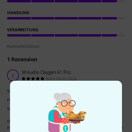
HANDLING
VERARBEITUNG
Bewertungsrichtlinien
1
Rezension
M Audio Oxygen 61 Pro
J
Jetta 24.05.2024
Stabilität
Handling
Verarbeitung
Hab mir das Case für das M Audio Oxygen 61 Pro gekauft.
In der Breite ist es etwas zu groß für das Keyboard, was bei