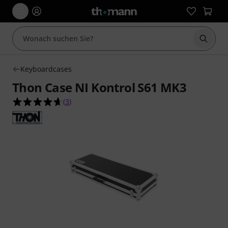
Suche 
Keyboardcases
Thon Case NI Kontrol S61 MK3
4.7 von 5 Sternen aus 3 Kundenbewertungen
(
3
)