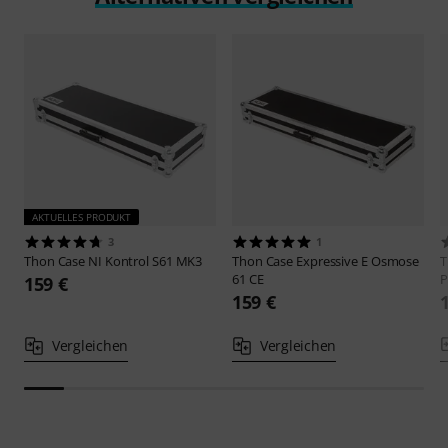
AKTUELLES PRODUKT
3
1
Thon
Case NI Kontrol S61 MK3
Thon
Case Expressive E Osmose
61 CE
P
159 €
159 €
Vergleichen
Vergleichen