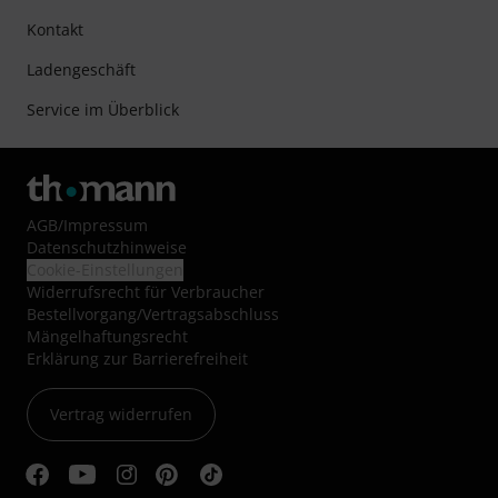
Kontakt
Ladengeschäft
Service im Überblick
AGB
/
Impressum
Datenschutzhinweise
Cookie-Einstellungen
Widerrufsrecht für Verbraucher
Bestellvorgang/Vertragsabschluss
Mängelhaftungsrecht
Erklärung zur Barrierefreiheit
Vertrag widerrufen