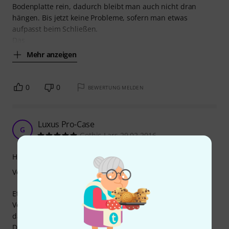
Bodenplatte rein, dadurch bleibt man auch nicht dran
hängen. Bis jetzt keine Probleme, sofern man etwas
aufpasst beim Schließen.
Das
Mehr anzeigen
0
0
BEWERTUNG MELDEN
Luxus Pro-Case
G
Gothic-Lars 29.02.2016
Handling
Verarbeitung
Etwas besseres und stabileres wird man kaum finden. Die
Verarbeitung ist in jeder Hinsicht absolut hochwertig und
das Case ist jeden Cent wert!
Der Koffergriff ist sehr bequem zu tragen und bietet guten