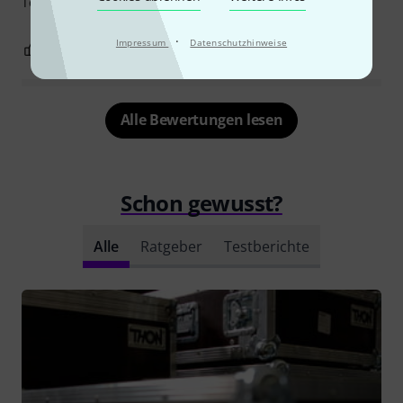
Top Verarbeitet wie immer!
·
Impressum
Datenschutzhinweise
0
0
BEWERTUNG MELDEN
Alle Bewertungen lesen
Schon gewusst?
Alle
Ratgeber
Testberichte