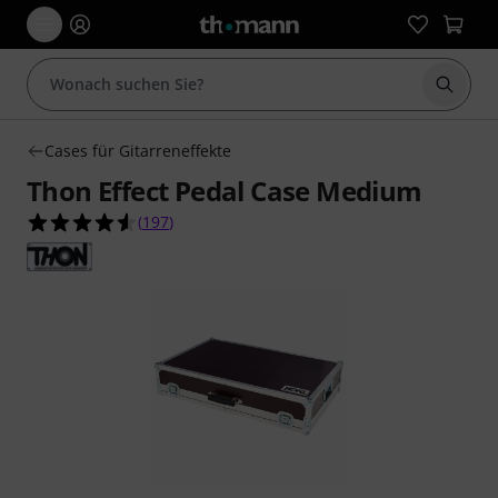
Suche 
Cases für Gitarreneffekte
Thon Effect Pedal Case Medium
4.5 von 5 Sternen aus 197 Kundenbewertungen
(
197
)