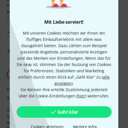
Halt in der Hand. Bei der Größe nicht ganz unwichtig, das
kenne ich auch anders und dann wird es recht
unangenehm wenn man das Case über längere Zeit tragen
Mit Liebe serviert!
muss.
Mehr anzeigen
Mit unseren Cookies möchten wir Ihnen ein
fluffiges Einkaufserlebnis mit allem was
dazugehört bieten. Dazu zählen zum Beispiel
0
0
BEWERTUNG MELDEN
passende Angebote, personalisierte Anzeigen
und das Merken von Einstellungen. Wenn das für
Sie okay ist, stimmen Sie der Nutzung von Cookies
Viel Platz
für Präferenzen, Statistiken und Marketing
DL
einfach durch einen Klick auf „Geht klar“ zu (
alle
D. Lay 25.01.2022
anzeigen
).
Handling
Sie können Ihre erteilte Zustimmung jederzeit
über die Cookie-Einstellungen (
hier
) widerrufen.
Verarbeitung
Ok, das ist wirklich groß. Genügend Platz für alles. Hatte
Geht klar
vorher eine Nummer kleiner (etwa halb so groß) und das
wurde langsam etwas eng.
Cookies ablehnen
Weitere Infos