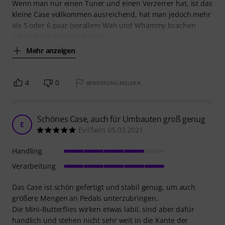
Wenn man nur einen Tuner und einen Verzerrer hat, ist das
kleine Case vollkommen ausreichend, hat man jedoch mehr
als 5 oder 6 paar (vorallem Wah und Whammy brachen
schon ihren Platz) und man
Mehr anzeigen
4
0
BEWERTUNG MELDEN
Schönes Case, auch für Umbauten groß genug
E
EvilTwin 05.03.2021
Handling
Verarbeitung
Das Case ist schön gefertigt und stabil genug, um auch
größere Mengen an Pedals unterzubringen.
Die Mini-Butterflies wirken etwas labil, sind aber dafür
handlich und stehen nicht sehr weit in die Kante der