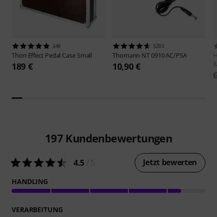
248
5293
Thon
Effect Pedal Case Small
Thomann
NT 0910 AC/PSA
H
&
189 €
10,90 €
197
Kundenbewertungen
Jetzt bewerten
4.5
/ 5
HANDLING
VERARBEITUNG