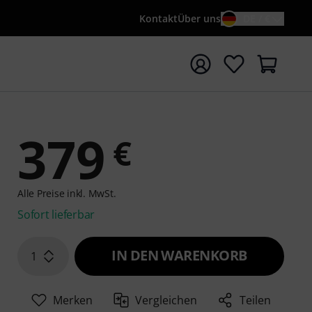
Kontakt
Über uns
DE / €
e mit Suchwort {searchTerm} starten
379
€
Alle Preise inkl. MwSt.
Sofort lieferbar
IN DEN WARENKORB
1
Merken
Vergleichen
Teilen