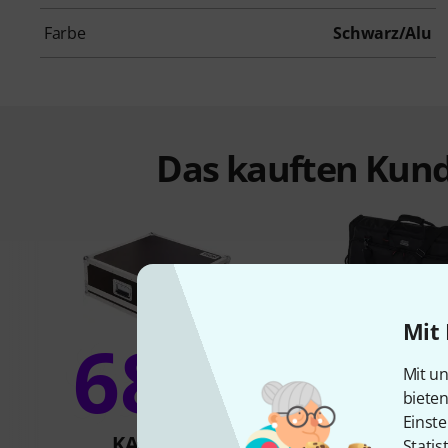
Farbe
Schwarz/Alu
Das kauften Kund
Mit 
68%
5
Mit un
biete
Einste
KAUFTEN
KAUFTE
Statis