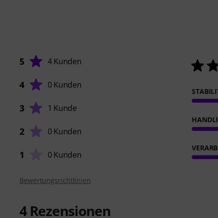
5
4 Kunden
4
0 Kunden
STABIL
3
1 Kunde
HANDL
2
0 Kunden
VERARB
1
0 Kunden
Bewertungsrichtlinien
4
Rezensionen