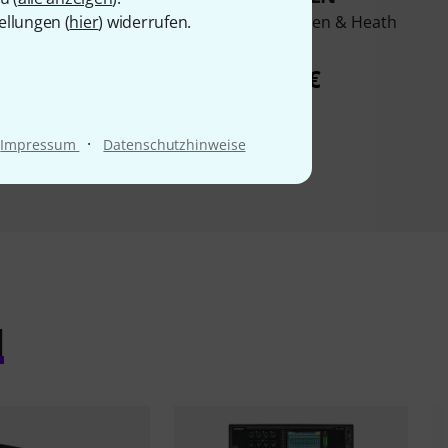
ellungen (
hier
) widerrufen.
 for Allen & Heath
Thon Case for Allen & Heath
SQ6
SQ5
375 €
279 €
·
Impressum
Datenschutzhinweise
l