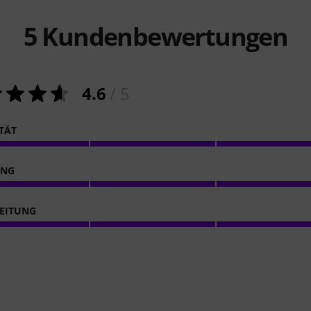
5
Kundenbewertungen
4.6
/ 5
ITÄT
ING
EITUNG