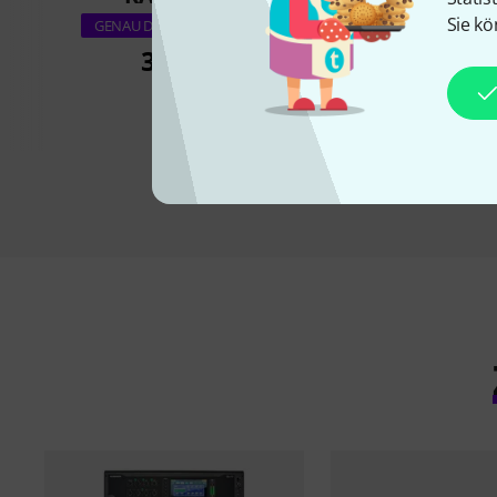
Sie kö
Gator G-Mixerb
GENAU DIESES PRODUKT
379 €
99 €