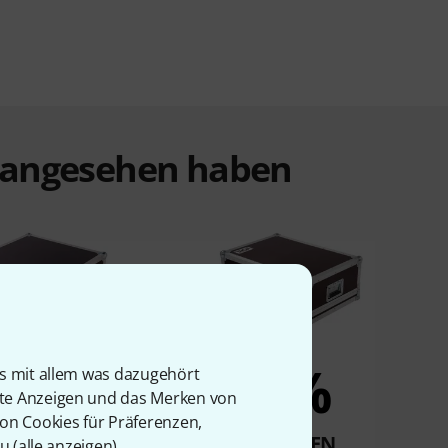
t angesehen haben
3%
3%
is mit allem was dazugehört
rte Anzeigen und das Merken von
von Cookies für Präferenzen,
KAUFTEN
KAUFTEN
u (
alle anzeigen
).