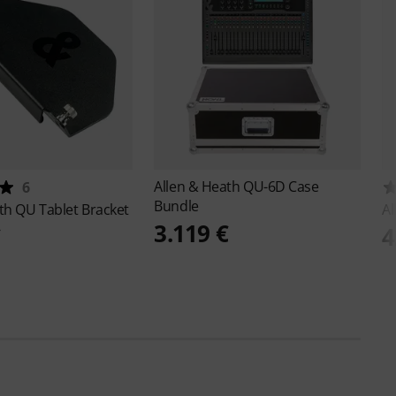
Allen & Heath
QU-6D Case
6
Bundle
ath
QU Tablet Bracket
Al
3.119 €
€
4