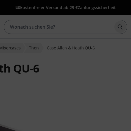
kostenfreier Versand ab 29 €
Zahlungssicherheit
Such
Mixercases
Thon
Case Allen & Heath QU-6
th QU-6
wertungen