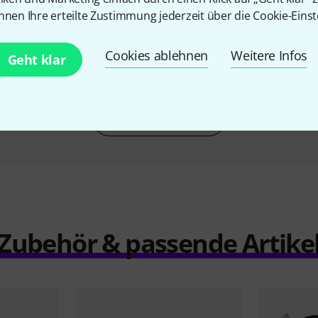
nnen Ihre erteilte Zustimmung jederzeit über die Cookie-Einst
ag-2621
Thon Case Allen & Heath QU-5
Thon Case
298 €
Cookies ablehnen
Weitere Infos
Geht klar
Vergleichen
Zubehör & passende Artike