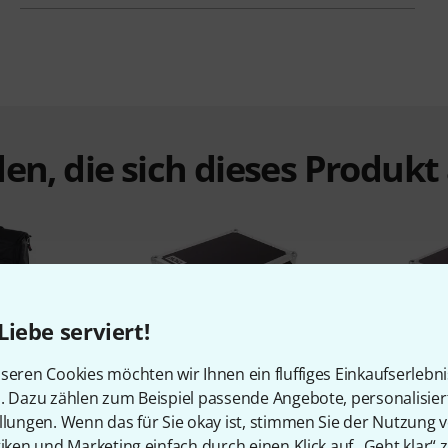
en, die sich dieses Produk
Liebe serviert!
%
4%
seren Cookies möchten wir Ihnen ein fluffiges Einkaufserlebn
n. Dazu zählen zum Beispiel passende Angebote, personalisie
llungen. Wenn das für Sie okay ist, stimmen Sie der Nutzung 
N
KAUFTEN
tiken und Marketing einfach durch einen Klick auf „Geht klar“ z