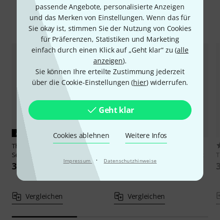
passende Angebote, personalisierte Anzeigen
und das Merken von Einstellungen. Wenn das für
Alternativen vergleichen
Sie okay ist, stimmen Sie der Nutzung von Cookies
für Präferenzen, Statistiken und Marketing
einfach durch einen Klick auf „Geht klar“ zu (
alle
anzeigen
).
Sie können Ihre erteilte Zustimmung jederzeit
über die Cookie-Einstellungen (
hier
) widerrufen.
Geht klar
AKTUELLES PRODUKT
Cookies ablehnen
Weitere Infos
Thomann
Orchestra Premium
7
Set 1
Thomann
Orchestra Deluxe Set
·
Impressum
Datenschutzhinweise
1
36 €
37 €
Vergleichen
Vergleichen