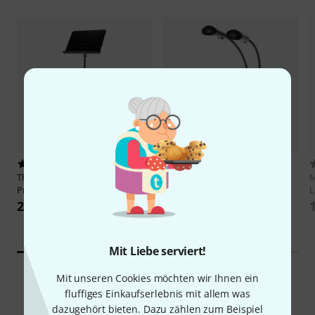
1037
439
Thomann
Orchestra Stand
K&M
12244 Double2 LED
M
Premium
FlexLight
L
24,90 €
12,90 €
-26%
UVP: 17,50 €
Mit Liebe serviert!
Mit unseren Cookies möchten wir Ihnen ein
fluffiges Einkaufserlebnis mit allem was
dazugehört bieten. Dazu zählen zum Beispiel