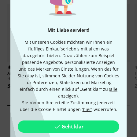
Mit Liebe serviert!
Mit unseren Cookies möchten wir Ihnen ein
fluffiges Einkaufserlebnis mit allem was
dazugehört bieten. Dazu zählen zum Beispiel
passende Angebote, personalisierte Anzeigen
87
735
und das Merken von Einstellungen. Wenn das für
Art of Music
Magnet Pencil
Millenium
AH-1 Tray
Sie okay ist, stimmen Sie der Nutzung von Cookies
Holder Black
S
12 €
für Präferenzen, Statistiken und Marketing
3,60 €
einfach durch einen Klick auf „Geht klar“ zu (
alle
anzeigen
).
Sie können Ihre erteilte Zustimmung jederzeit
über die Cookie-Einstellungen (
hier
) widerrufen.
Geht klar