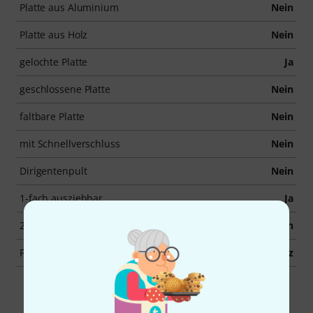
Platte aus Aluminium
Nein
Platte aus Holz
Nein
gelochte Platte
Ja
geschlossene Platte
Nein
faltbare Platte
Nein
mit Schnellverschluss
Nein
Dirigentenpult
Nein
1-fach ausziehbar
Ja
2-fach ausziehbar
Nein
Farbe
Schwarz
Zubehör & passende Artikel