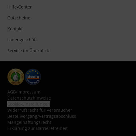
Hilfe-Center
Gutscheine
Kontakt
Ladengeschäft
Service im Überblick
AGB
/
Impressum
Datenschutzhinweise
Cookie-Einstellungen
Widerrufsrecht für Verbraucher
Bestellvorgang/Vertragsabschluss
Mängelhaftungsrecht
Erklärung zur Barrierefreiheit