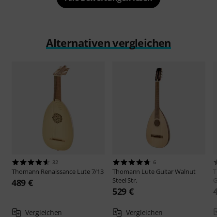
Alternativen vergleichen
32
6
Thomann
Renaissance Lute 7/13
Thomann
Lute Guitar Walnut
Steel Str.
G
489 €
529 €
Vergleichen
Vergleichen