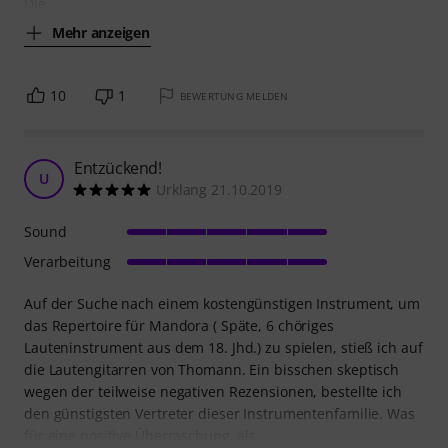
Die
Mehr anzeigen
10
1
BEWERTUNG MELDEN
Entzückend!
U
Urklang 21.10.2019
Sound
Verarbeitung
Auf der Suche nach einem kostengünstigen Instrument, um
das Repertoire für Mandora ( Späte, 6 chöriges
Lauteninstrument aus dem 18. Jhd.) zu spielen, stieß ich auf
die Lautengitarren von Thomann. Ein bisschen skeptisch
wegen der teilweise negativen Rezensionen, bestellte ich
den günstigsten Vertreter dieser Instrumentenfamilie. Was
für eine positive Überraschung, als