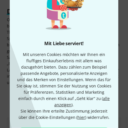
Die Gitarrenlaute für alle Fälle
Ob beim Üben zu Hause, unterwegs im Hotelzimmer oder
bei Proben und Auftritten mit dem Akustik-Ensemble: Die
Thomann Lute Guitar erweist sich als zuverlässiger
Spielpartner an unterschiedlichen Orten. Ihr
Mit Liebe serviert!
birnenförmiger Korpus erzeugt einen lauten Ton mit einem
guten Schuss Sustain. Durch die Gitarrenstimmung der
Mit unseren Cookies möchten wir Ihnen ein
Saiten fällt Gitarristen der Umstieg bzw. das
fluffiges Einkaufserlebnis mit allem was
„Reinschnuppern“ in den charismatischen Klang einer
dazugehört bieten. Dazu zählen zum Beispiel
Laute nicht schwer. Geliefert wird die Thomann Lute Guitar
passende Angebote, personalisierte Anzeigen
in einer gepolsterten Tasche, in der sie sicher transportiert
und das Merken von Einstellungen. Wenn das für
und gelagert werden kann.
Sie okay ist, stimmen Sie der Nutzung von Cookies
für Präferenzen, Statistiken und Marketing
einfach durch einen Klick auf „Geht klar“ zu (
alle
Zubehör & passende Artikel
anzeigen
).
Sie können Ihre erteilte Zustimmung jederzeit
über die Cookie-Einstellungen (
hier
) widerrufen.