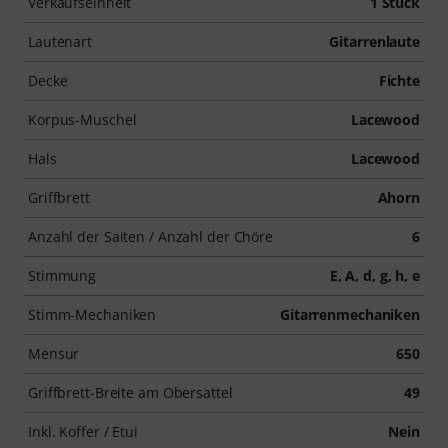
Verkaufseinheit
1 Stück
Lautenart
Gitarrenlaute
Decke
Fichte
Korpus-Muschel
Lacewood
Hals
Lacewood
Griffbrett
Ahorn
Anzahl der Saiten / Anzahl der Chöre
6
Stimmung
E, A, d, g, h, e
Stimm-Mechaniken
Gitarrenmechaniken
Mensur
650
Griffbrett-Breite am Obersattel
49
Inkl. Koffer / Etui
Nein