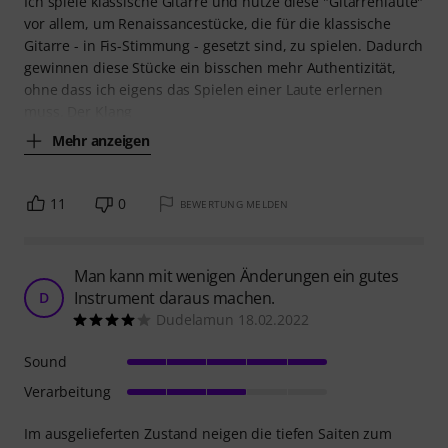
Ich spiele klassische Gitarre und nutze diese "Gitarrenlaute"
vor allem, um Renaissancestücke, die für die klassische
Gitarre - in Fis-Stimmung - gesetzt sind, zu spielen. Dadurch
gewinnen diese Stücke ein bisschen mehr Authentizität,
ohne dass ich eigens das Spielen einer Laute erlernen
muss. Der Klang
Mehr anzeigen
11
0
BEWERTUNG MELDEN
Man kann mit wenigen Änderungen ein gutes
Instrument daraus machen.
D
Dudelamun 18.02.2022
Sound
Verarbeitung
Im ausgelieferten Zustand neigen die tiefen Saiten zum