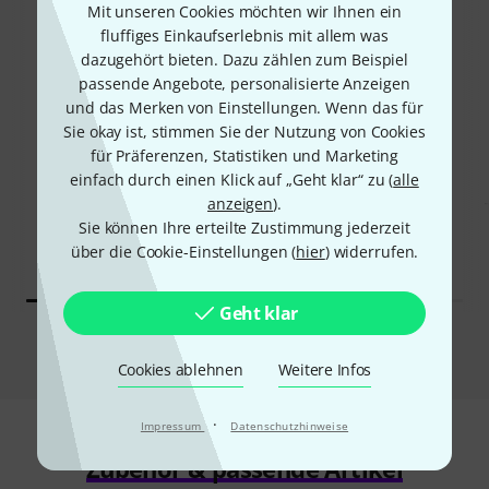
Mit unseren Cookies möchten wir Ihnen ein
fluffiges Einkaufserlebnis mit allem was
dazugehört bieten. Dazu zählen zum Beispiel
passende Angebote, personalisierte Anzeigen
und das Merken von Einstellungen. Wenn das für
Sie okay ist, stimmen Sie der Nutzung von Cookies
19%
17%
für Präferenzen, Statistiken und Marketing
einfach durch einen Klick auf „Geht klar“ zu (
alle
KAUFTEN
KAUFTEN
anzeigen
).
e
Thomann Lute Guitar
Thomann Lute Guitar
Sie können Ihre erteilte Zustimmung jederzeit
Standard Walnut
Walnut Steel Str.
über die Cookie-Einstellungen (
hier
) widerrufen.
519 €
529 €
Geht klar
Vergleichen
Cookies ablehnen
Weitere Infos
·
Impressum
Datenschutzhinweise
Zubehör & passende Artikel