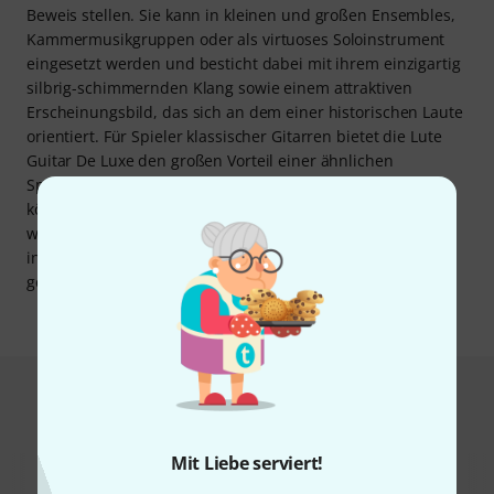
Beweis stellen. Sie kann in kleinen und großen Ensembles,
Kammermusikgruppen oder als virtuoses Soloinstrument
eingesetzt werden und besticht dabei mit ihrem einzigartig
silbrig-schimmernden Klang sowie einem attraktiven
Erscheinungsbild, das sich an dem einer historischen Laute
orientiert. Für Spieler klassischer Gitarren bietet die Lute
Guitar De Luxe den großen Vorteil einer ähnlichen
Spieltechnik, bereits erlerntes Wissen und Techniken
können daher ohne großen Aufwand direkt umgesetzt
werden. Geliefert wird die Thomann Lute Guitar De Luxe
inklusive einer Tasche, in der sie sicher transportiert und
gelagert werden kann.
Das kauften Kunden, die sich dieses
Produkt angesehen haben
Mit Liebe serviert!