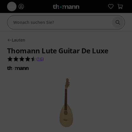
Suche 
Lauten
Thomann Lute Guitar De Luxe
4.5 von 5 Sternen aus 16 Kundenbewertungen
(
16
)