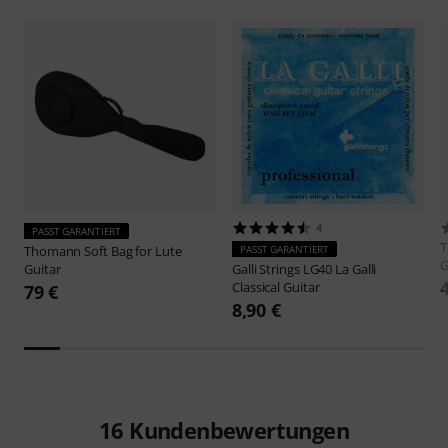
4
PASST GARANTIERT
Thomann
Soft Bag for Lute
PASST GARANTIERT
G
Guitar
Galli Strings
LG40 La Galli
Classical Guitar
79 €
8,90 €
16
Kundenbewertungen