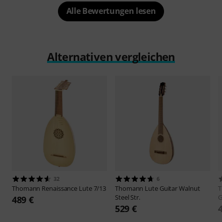
Alle Bewertungen lesen
Alternativen vergleichen
32
6
Thomann
Renaissance Lute 7/13
Thomann
Lute Guitar Walnut
Steel Str.
G
489 €
529 €