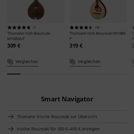
17
198
Thomann
Irish Bouzouki
Thomann
Irish Bouzouki M1089-
M1089A-P
P
P
309 €
319 €
Vergleichen
Vergleichen
Smart Navigator
Thomann Irische Bouzouki zur Übersicht
Irische Bouzouki für 300 €–400 € anzeigen