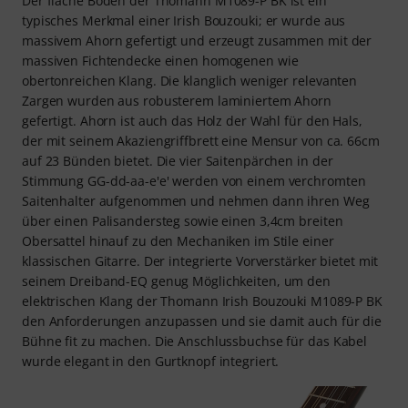
Der flache Boden der Thomann M1089-P BK ist ein
typisches Merkmal einer Irish Bouzouki; er wurde aus
massivem Ahorn gefertigt und erzeugt zusammen mit der
massiven Fichtendecke einen homogenen wie
obertonreichen Klang. Die klanglich weniger relevanten
Zargen wurden aus robusterem laminiertem Ahorn
gefertigt. Ahorn ist auch das Holz der Wahl für den Hals,
der mit seinem Akaziengriffbrett eine Mensur von ca. 66cm
auf 23 Bünden bietet. Die vier Saitenpärchen in der
Stimmung GG-dd-aa-e'e' werden von einem verchromten
Saitenhalter aufgenommen und nehmen dann ihren Weg
über einen Palisandersteg sowie einen 3,4cm breiten
Obersattel hinauf zu den Mechaniken im Stile einer
klassischen Gitarre. Der integrierte Vorverstärker bietet mit
seinem Dreiband-EQ genug Möglichkeiten, um den
elektrischen Klang der Thomann Irish Bouzouki M1089-P BK
den Anforderungen anzupassen und sie damit auch für die
Bühne fit zu machen. Die Anschlussbuchse für das Kabel
wurde elegant in den Gurtknopf integriert.