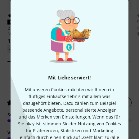
110
139
Pyramid
Irish Bouzouki Strings
P
PASST GARANTIERT
671/8B
6
Daddario
J81 Irish Bouzouki
13,90 €
Strings
10,90 €
-29%
UVP: 15,30 €
Mit Liebe serviert!
54
Kundenbewertungen
Mit unseren Cookies möchten wir Ihnen ein
fluffiges Einkaufserlebnis mit allem was
Jetzt bewerten
4.6
/ 5
dazugehört bieten. Dazu zählen zum Beispiel
passende Angebote, personalisierte Anzeigen
SOUND
und das Merken von Einstellungen. Wenn das für
Sie okay ist, stimmen Sie der Nutzung von Cookies
für Präferenzen, Statistiken und Marketing
VERARBEITUNG
einfach durch einen Klick auf „Geht klar“ zu (
alle