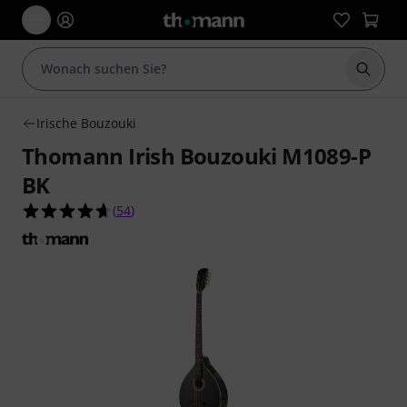
Suche 
Irische Bouzouki
Thomann Irish Bouzouki M1089-P
BK
4.6 von 5 Sternen aus 54 Kundenbewertungen
(
54
)