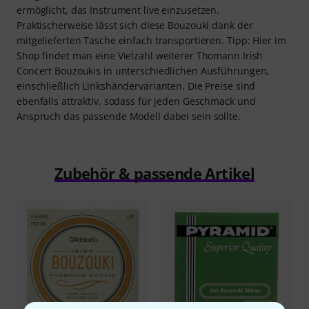
ermöglicht, das Instrument live einzusetzen.
Praktischerweise lässt sich diese Bouzouki dank der
mitgelieferten Tasche einfach transportieren. Tipp: Hier im
Shop findet man eine Vielzahl weiterer Thomann Irish
Concert Bouzoukis in unterschiedlichen Ausführungen,
einschließlich Linkshändervarianten. Die Preise sind
ebenfalls attraktiv, sodass für jeden Geschmack und
Anspruch das passende Modell dabei sein sollte.
Zubehör & passende Artikel