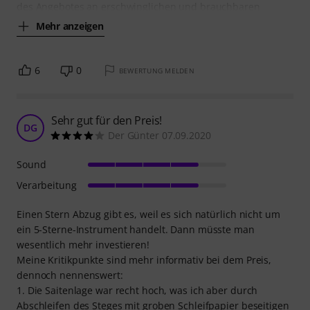
des Angebotes an erschwinglichen und brauchbaren
Mehr anzeigen
6
0
BEWERTUNG MELDEN
Sehr gut für den Preis!
DG
Der Günter 07.09.2020
Sound
Verarbeitung
Einen Stern Abzug gibt es, weil es sich natürlich nicht um
ein 5-Sterne-Instrument handelt. Dann müsste man
wesentlich mehr investieren!
Meine Kritikpunkte sind mehr informativ bei dem Preis,
dennoch nennenswert:
1. Die Saitenlage war recht hoch, was ich aber durch
Abschleifen des Steges mit groben Schleifpapier beseitigen