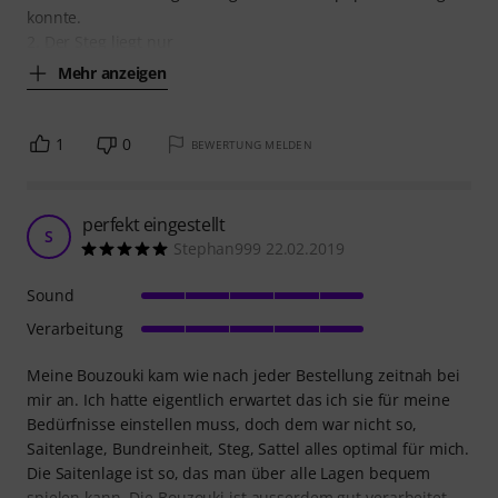
konnte.
2. Der Steg liegt nur
Mehr anzeigen
1
0
BEWERTUNG MELDEN
perfekt eingestellt
S
Stephan999 22.02.2019
Sound
Verarbeitung
Meine Bouzouki kam wie nach jeder Bestellung zeitnah bei
mir an. Ich hatte eigentlich erwartet das ich sie für meine
Bedürfnisse einstellen muss, doch dem war nicht so,
Saitenlage, Bundreinheit, Steg, Sattel alles optimal für mich.
Die Saitenlage ist so, das man über alle Lagen bequem
spielen kann. Die Bouzouki ist ausserdem gut verarbeitet,