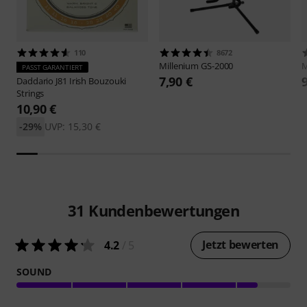
110
8672
Millenium
GS-2000
M
PASST GARANTIERT
7,90 €
Daddario
J81 Irish Bouzouki
Strings
10,90 €
-29%
UVP: 15,30 €
31
Kundenbewertungen
Jetzt bewerten
4.2
/ 5
SOUND