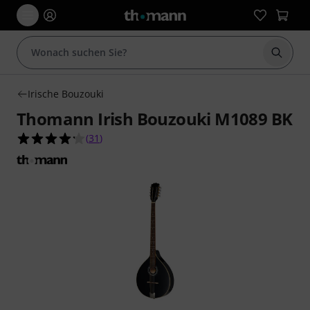
Suche 
Irische Bouzouki
Thomann Irish Bouzouki M1089 BK
4.2 von 5 Sternen aus 31 Kundenbewertungen
(
31
)