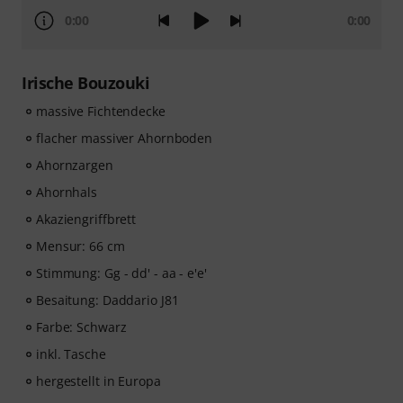
0:00
0:00
Irische Bouzouki
massive Fichtendecke
flacher massiver Ahornboden
Ahornzargen
Ahornhals
Akaziengriffbrett
Mensur: 66 cm
Stimmung: Gg - dd' - aa - e'e'
Besaitung: Daddario J81
Farbe: Schwarz
inkl. Tasche
hergestellt in Europa