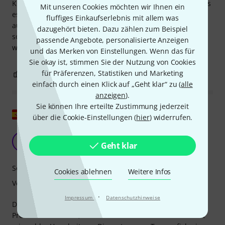
Klang ist allerdings etwas dünn, ich glaube aber nicht, dass
Mit unseren Cookies möchten wir Ihnen ein
es nur an den Saiten liegt. Toll, um die Bouzouki mal
fluffiges Einkaufserlebnis mit allem was
auszuprobieren, aber für Live-Auftritte oder Aufnahmen
dazugehört bieten. Dazu zählen zum Beispiel
sollte man wohl etwas mehr Geld investieren. Trotzdem
passende Angebote, personalisierte Anzeigen
werde ich beides mit dieser hier machen.
und das Merken von Einstellungen. Wenn das für
Sie okay ist, stimmen Sie der Nutzung von Cookies
für Präferenzen, Statistiken und Marketing
2
0
BEWERTUNG MELDEN
einfach durch einen Klick auf „Geht klar“ zu (
alle
anzeigen
).
Sie können Ihre erteilte Zustimmung jederzeit
Original zeigen
über die Cookie-Einstellungen (
hier
) widerrufen.
Es lohnt sich nicht
D
Geht klar
Darkeram 16.10.2018
Sound
Cookies ablehnen
Weitere Infos
Verarbeitung
·
Impressum
Datenschutzhinweise
Der charakteristische Klang ist zwar da, aber für diesen
Preis bekommt man, was man bezahlt: ein Instrument mit