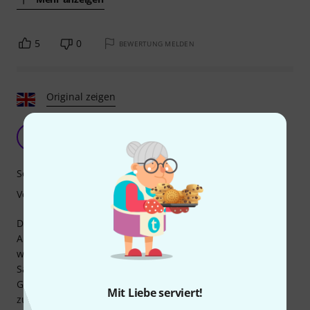
5
0
BEWERTUNG MELDEN
Original zeigen
Perfekt für den Einstieg ins Bouzouki-Spiel.
G
Grumpynora 25.01.2022
Sound
Verarbeitung
Die Lieferung war prompt und perfekt. Direkt nach dem
Auspacken wirkte sie etwas billig, aber nach dem Stimmen
war ich überrascht, wie gut sie schon eingestellt war. Die
Saitenlage war okay, die Intonation perfekt – ob das nun
Glück war oder normal, weiß ich nicht, aber ich war
Mit Liebe serviert!
zufrieden. Die Mechaniken scheinen auch gut zu sein. Der