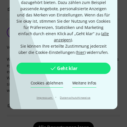
dazugehört bieten. Dazu zählen zum Beispiel
passende Angebote, personalisierte Anzeigen
0
0
BEWERTUNG MELDEN
und das Merken von Einstellungen. Wenn das für
Sie okay ist, stimmen Sie der Nutzung von Cookies
für Präferenzen, Statistiken und Marketing
Tuen ihren Dienst
V
einfach durch einen Klick auf „Geht klar“ zu (
alle
v4ll3_si 20.06.2021
anzeigen
).
Sie können Ihre erteilte Zustimmung jederzeit
Verarbeitung
über die Cookie-Einstellungen (
hier
) widerrufen.
Wir haben Kabel für unser Rack gesucht. Die Farbe war uns
egal, da die Kabel eh verbaut sind um nicht mehr sichtbar,
Geht klar
erleichtert aber die Zuordnung.
Wir können keinerlei Soundeinbußen feststellen, die Kabel
Cookies ablehnen
Weitere Infos
sitzen auch fest im Mischpult. Würde das Paket 100%
weiterempfehlen und direkt wiederkaufen!
·
Impressum
Datenschutzhinweise
0
0
BEWERTUNG MELDEN