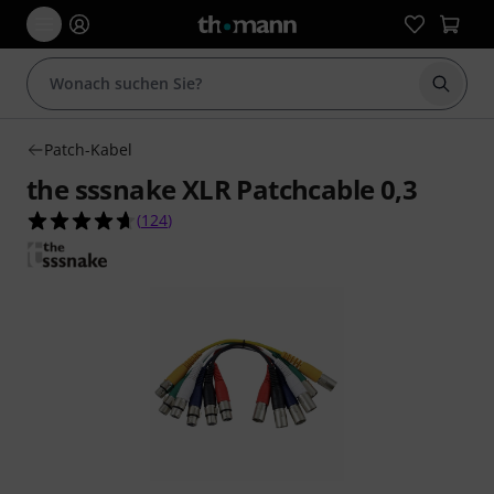
Suche 
Patch-Kabel
the sssnake XLR Patchcable 0,3
4.6 von 5 Sternen aus 124 Kundenbewertungen
(
124
)