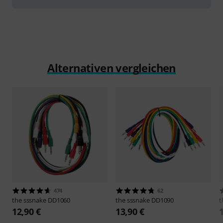
Alternativen vergleichen
474
62
the sssnake
DD1060
the sssnake
DD1090
t
12,90 €
13,90 €