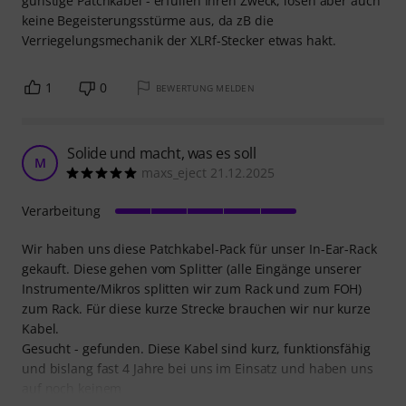
günstige Patchkabel - erfüllen Ihren Zweck, lösen aber auch
keine Begeisterungsstürme aus, da zB die
Verriegelungsmechanik der XLRf-Stecker etwas hakt.
1
0
BEWERTUNG MELDEN
Solide und macht, was es soll
M
maxs_eject 21.12.2025
Verarbeitung
Wir haben uns diese Patchkabel-Pack für unser In-Ear-Rack
gekauft. Diese gehen vom Splitter (alle Eingänge unserer
Instrumente/Mikros splitten wir zum Rack und zum FOH)
zum Rack. Für diese kurze Strecke brauchen wir nur kurze
Kabel.
Gesucht - gefunden. Diese Kabel sind kurz, funktionsfähig
und bislang fast 4 Jahre bei uns im Einsatz und haben uns
auf noch keinem