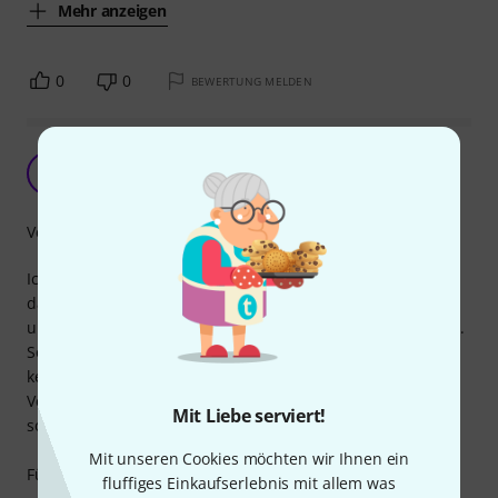
Mehr anzeigen
0
0
BEWERTUNG MELDEN
Preis-Leistung TOP !!!
KS
Karl Schlach 01.03.2016
Verarbeitung
Ich verwende die Kabel für mein Homestudiorack und
darum habe ich mich für die kurze Variante entschieden,
um langen Kabelsalat und evtl. Signalverlust zu vermeiden.
Sound:
keinerlei Signalverlust, Rauschen o.ä. bemerkt.
Verarbeitung:
Mit Liebe serviert!
solide und flexibel.
Mit unseren Cookies möchten wir Ihnen ein
Für diesen Preis sicherlich unschlagbar!
fluffiges Einkaufserlebnis mit allem was